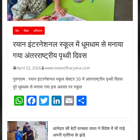
देश
शिक्षा
हरियाणा
रयान इंटरनेशनल स्कूल में धूमधाम से मनाया
गया अंतरराष्ट्रीय पृथ्वी दिवस
April 22, 2026
www.newsofharyana.com
गुरुग्राम : रयान इंटरनेशनल स्कूल सेक्टर 30 में अंतरराष्ट्रीय पृथ्वी दिवस
पूरे धूमधाम से मनाया गया इस अवसर पर स्कूल
W
F
T
Li
E
S
h
ac
w
n
m
h
at
e
itt
k
ai
ar
s
b
er
e
l
e
थानेदार की बेटी वत्सला रावत ने विदेश में भी गाड़े
अपनी प्रतिभा के झंडे