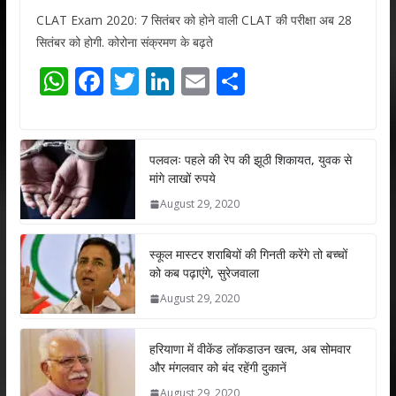
CLAT Exam 2020: 7 सितंबर को होने वाली CLAT की परीक्षा अब 28
सितंबर को होगी. कोरोना संक्रमण के बढ़ते
W
F
T
Li
E
S
h
ac
w
n
m
h
at
e
itt
k
ai
ar
s
b
er
e
l
e
पलवलः पहले की रेप की झूठी शिकायत, युवक से
मांगे लाखों रुपये
A
o
dI
August 29, 2020
p
o
n
p
k
स्कूल मास्टर शराबियों की गिनती करेंगे तो बच्चों
को कब पढ़ाएंगे, सुरेजवाला
August 29, 2020
हरियाणा में वीकेंड लॉकडाउन खत्म, अब सोमवार
और मंगलवार को बंद रहेंगी दुकानें
August 29, 2020