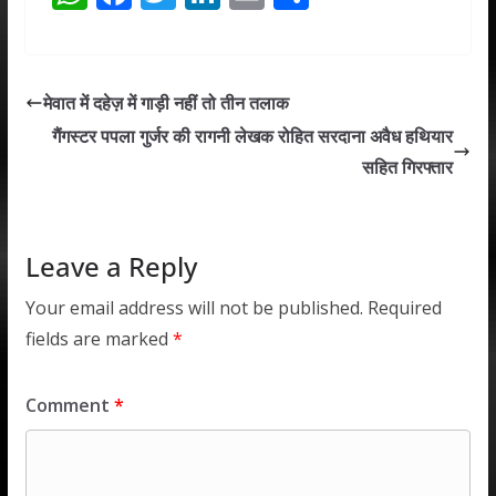
h
ac
w
n
m
h
at
e
itt
k
ai
ar
s
b
er
e
l
e
मेवात में दहेज़ में गाड़ी नहीं तो तीन तलाक
A
o
dI
गैंगस्टर पपला गुर्जर की रागनी लेखक रोहित सरदाना अवैध हथियार
p
o
n
सहित गिरफ्तार
p
k
Leave a Reply
Your email address will not be published.
Required
fields are marked
*
Comment
*