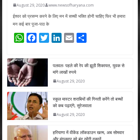
August 29, 2020
www.newsofharyana.com
ईश्वर को प्रसन्न करने के लिए मन में सच्ची भक्ति होनी चाहिए फिर भी हमारा
मन कई बार पूजा-पाठ के
W
F
T
Li
E
S
h
ac
w
n
m
h
at
e
itt
k
ai
ar
s
b
er
e
l
e
पलवलः पहले की रेप की झूठी शिकायत, युवक से
मांगे लाखों रुपये
A
o
dI
August 29, 2020
p
o
n
p
k
स्कूल मास्टर शराबियों की गिनती करेंगे तो बच्चों
को कब पढ़ाएंगे, सुरेजवाला
August 29, 2020
हरियाणा में वीकेंड लॉकडाउन खत्म, अब सोमवार
और मंगलवार को बंद रहेंगी दुकानें