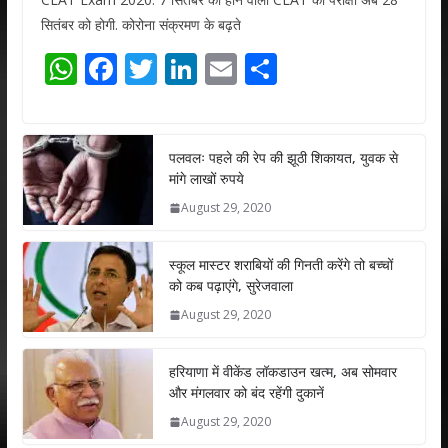
सितंबर को होगी. कोरोना संक्रमण के बढ़ते
W
F
T
Li
E
S
h
ac
w
n
m
h
at
e
itt
k
ai
ar
s
b
er
e
l
e
पलवलः पहले की रेप की झूठी शिकायत, युवक से
मांगे लाखों रुपये
A
o
dI
August 29, 2020
p
o
n
p
k
स्कूल मास्टर शराबियों की गिनती करेंगे तो बच्चों
को कब पढ़ाएंगे, सुरेजवाला
August 29, 2020
हरियाणा में वीकेंड लॉकडाउन खत्म, अब सोमवार
और मंगलवार को बंद रहेंगी दुकानें
August 29, 2020