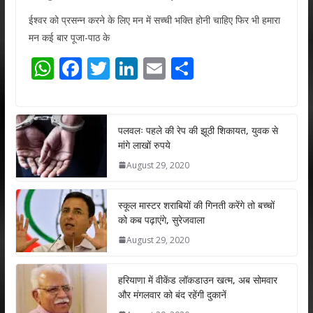
ईश्वर को प्रसन्न करने के लिए मन में सच्ची भक्ति होनी चाहिए फिर भी हमारा
मन कई बार पूजा-पाठ के
W
F
T
Li
E
S
h
ac
w
n
m
h
at
e
itt
k
ai
ar
s
b
er
e
l
e
पलवलः पहले की रेप की झूठी शिकायत, युवक से
मांगे लाखों रुपये
A
o
dI
August 29, 2020
p
o
n
p
k
स्कूल मास्टर शराबियों की गिनती करेंगे तो बच्चों
को कब पढ़ाएंगे, सुरेजवाला
August 29, 2020
हरियाणा में वीकेंड लॉकडाउन खत्म, अब सोमवार
और मंगलवार को बंद रहेंगी दुकानें