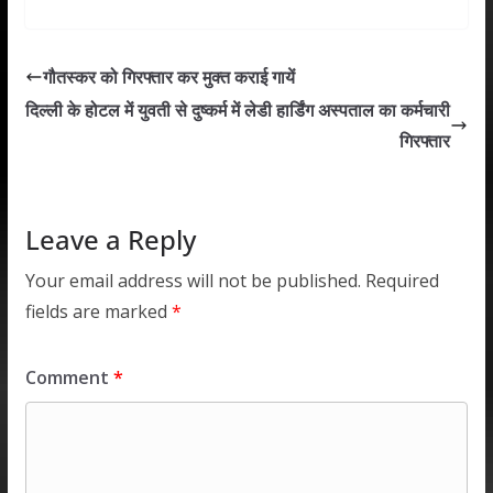
h
ac
w
n
m
h
at
e
itt
k
ai
ar
s
b
er
e
l
e
गौतस्कर को गिरफ्तार कर मुक्त कराई गायें
A
o
dI
दिल्ली के होटल में युवती से दुष्कर्म में लेडी हार्डिंग अस्पताल का कर्मचारी
p
o
n
गिरफ्तार
p
k
Leave a Reply
Your email address will not be published.
Required
fields are marked
*
Comment
*