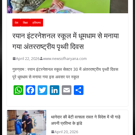
देश
शिक्षा
हरियाणा
रयान इंटरनेशनल स्कूल में धूमधाम से मनाया
गया अंतरराष्ट्रीय पृथ्वी दिवस
April 22, 2026
www.newsofharyana.com
गुरुग्राम : रयान इंटरनेशनल स्कूल सेक्टर 30 में अंतरराष्ट्रीय पृथ्वी दिवस
पूरे धूमधाम से मनाया गया इस अवसर पर स्कूल
W
F
T
Li
E
S
h
ac
w
n
m
h
at
e
itt
k
ai
ar
s
b
er
e
l
e
थानेदार की बेटी वत्सला रावत ने विदेश में भी गाड़े
अपनी प्रतिभा के झंडे
A
o
dI
April 20, 2026