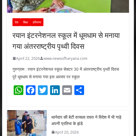
देश
शिक्षा
हरियाणा
रयान इंटरनेशनल स्कूल में धूमधाम से मनाया
गया अंतरराष्ट्रीय पृथ्वी दिवस
April 22, 2026
www.newsofharyana.com
गुरुग्राम : रयान इंटरनेशनल स्कूल सेक्टर 30 में अंतरराष्ट्रीय पृथ्वी दिवस
पूरे धूमधाम से मनाया गया इस अवसर पर स्कूल
W
F
T
Li
E
S
h
ac
w
n
m
h
at
e
itt
k
ai
ar
s
b
er
e
l
e
थानेदार की बेटी वत्सला रावत ने विदेश में भी गाड़े
अपनी प्रतिभा के झंडे
A
o
dI
April 20, 2026