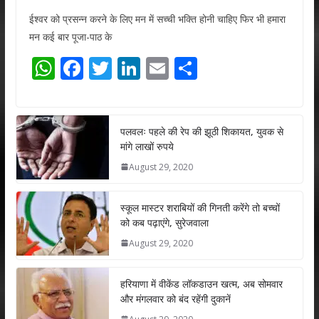
ईश्वर को प्रसन्न करने के लिए मन में सच्ची भक्ति होनी चाहिए फिर भी हमारा
मन कई बार पूजा-पाठ के
W
F
T
Li
E
S
h
ac
w
n
m
h
at
e
itt
k
ai
ar
s
b
er
e
l
e
पलवलः पहले की रेप की झूठी शिकायत, युवक से
मांगे लाखों रुपये
A
o
dI
August 29, 2020
p
o
n
p
k
स्कूल मास्टर शराबियों की गिनती करेंगे तो बच्चों
को कब पढ़ाएंगे, सुरेजवाला
August 29, 2020
हरियाणा में वीकेंड लॉकडाउन खत्म, अब सोमवार
और मंगलवार को बंद रहेंगी दुकानें