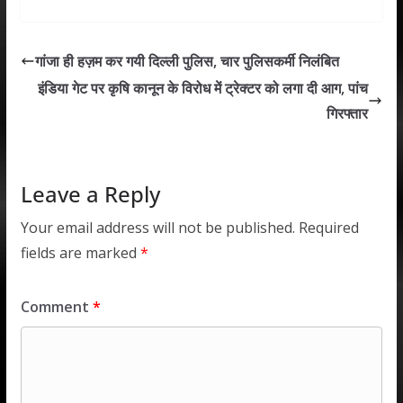
at
e
itt
k
ai
ar
s
b
er
e
l
e
गांजा ही हज़म कर गयी दिल्ली पुलिस, चार पुलिसकर्मी निलंबित
A
o
dI
इंडिया गेट पर कृषि कानून के विरोध में ट्रेक्टर को लगा दी आग, पांच
p
o
n
गिरफ्तार
p
k
Leave a Reply
Your email address will not be published.
Required
fields are marked
*
Comment
*