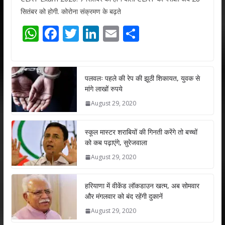
सितंबर को होगी. कोरोना संक्रमण के बढ़ते
W
F
T
Li
E
S
h
ac
w
n
m
h
at
e
itt
k
ai
ar
s
b
er
e
l
e
पलवलः पहले की रेप की झूठी शिकायत, युवक से
मांगे लाखों रुपये
A
o
dI
August 29, 2020
p
o
n
p
k
स्कूल मास्टर शराबियों की गिनती करेंगे तो बच्चों
को कब पढ़ाएंगे, सुरेजवाला
August 29, 2020
हरियाणा में वीकेंड लॉकडाउन खत्म, अब सोमवार
और मंगलवार को बंद रहेंगी दुकानें
August 29, 2020