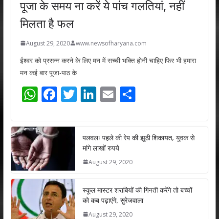
पूजा के समय ना करें ये पांच गलतियां, नहीं
मिलता है फल
August 29, 2020
www.newsofharyana.com
ईश्वर को प्रसन्न करने के लिए मन में सच्ची भक्ति होनी चाहिए फिर भी हमारा
मन कई बार पूजा-पाठ के
W
F
T
Li
E
S
h
ac
w
n
m
h
at
e
itt
k
ai
ar
s
b
er
e
l
e
पलवलः पहले की रेप की झूठी शिकायत, युवक से
मांगे लाखों रुपये
A
o
dI
August 29, 2020
p
o
n
p
k
स्कूल मास्टर शराबियों की गिनती करेंगे तो बच्चों
को कब पढ़ाएंगे, सुरेजवाला
August 29, 2020