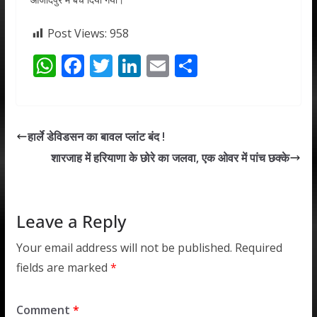
Post Views:
958
W
F
T
Li
E
S
h
ac
w
n
m
h
at
e
itt
k
ai
ar
s
b
er
e
l
e
हार्ले डेविडसन का बावल प्लांट बंद !
A
o
dI
शारजाह में हरियाणा के छोरे का जलवा, एक ओवर में पांच छक्के
p
o
n
p
k
Leave a Reply
Your email address will not be published.
Required
fields are marked
*
Comment
*