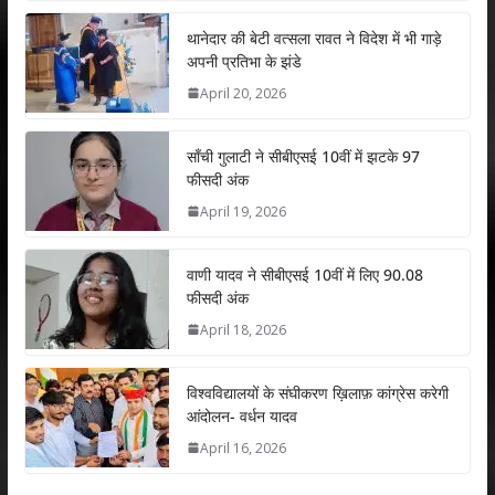
at
e
itt
k
ai
ar
s
b
er
e
l
e
थानेदार की बेटी वत्सला रावत ने विदेश में भी गाड़े
अपनी प्रतिभा के झंडे
A
o
dI
April 20, 2026
p
o
n
p
k
साँची गुलाटी ने सीबीएसई 10वीं में झटके 97
फीसदी अंक
April 19, 2026
वाणी यादव ने सीबीएसई 10वीं में लिए 90.08
फीसदी अंक
April 18, 2026
विश्वविद्यालयों के संघीकरण ख़िलाफ़ कांग्रेस करेगी
आंदोलन- वर्धन यादव
April 16, 2026