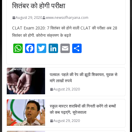
सितंबर को होगी परीक्षा
August 29, 2020
www.newsofharyana.com
CLAT Exam 2020: 7 सितंबर को होने वाली CLAT की परीक्षा अब 28
सितंबर को होगी. कोरोना संक्रमण के बढ़ते
W
F
T
Li
E
S
h
ac
w
n
m
h
at
e
itt
k
ai
ar
s
b
er
e
l
e
पलवलः पहले की रेप की झूठी शिकायत, युवक से
मांगे लाखों रुपये
A
o
dI
August 29, 2020
p
o
n
p
k
स्कूल मास्टर शराबियों की गिनती करेंगे तो बच्चों
को कब पढ़ाएंगे, सुरेजवाला
August 29, 2020