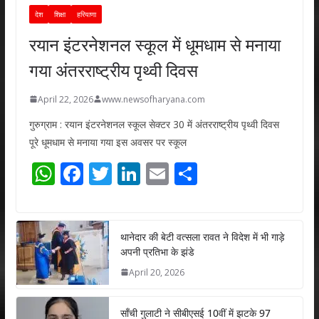
देश
शिक्षा
हरियाणा
रयान इंटरनेशनल स्कूल में धूमधाम से मनाया
गया अंतरराष्ट्रीय पृथ्वी दिवस
April 22, 2026
www.newsofharyana.com
गुरुग्राम : रयान इंटरनेशनल स्कूल सेक्टर 30 में अंतरराष्ट्रीय पृथ्वी दिवस
पूरे धूमधाम से मनाया गया इस अवसर पर स्कूल
W
F
T
Li
E
S
h
ac
w
n
m
h
at
e
itt
k
ai
ar
s
b
er
e
l
e
थानेदार की बेटी वत्सला रावत ने विदेश में भी गाड़े
अपनी प्रतिभा के झंडे
A
o
dI
April 20, 2026
p
o
n
p
k
साँची गुलाटी ने सीबीएसई 10वीं में झटके 97