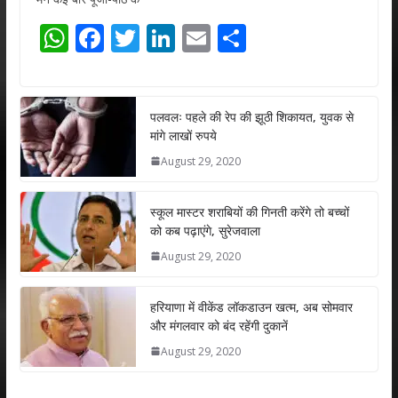
W
F
T
Li
E
S
h
ac
w
n
m
h
at
e
itt
k
ai
ar
s
b
er
e
l
e
पलवलः पहले की रेप की झूठी शिकायत, युवक से
मांगे लाखों रुपये
A
o
dI
August 29, 2020
p
o
n
p
k
स्कूल मास्टर शराबियों की गिनती करेंगे तो बच्चों
को कब पढ़ाएंगे, सुरेजवाला
August 29, 2020
हरियाणा में वीकेंड लॉकडाउन खत्म, अब सोमवार
और मंगलवार को बंद रहेंगी दुकानें
August 29, 2020