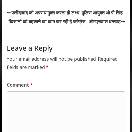
at
e
itt
k
ai
ar
s
b
er
e
l
e
फरीदाबाद को अपराध मुक्त करना ही लक्ष्य: पुलिस आयुक्त ओ पी सिंह
A
o
dI
किसानो को बहकाने का काम कर रही है कांग्रेस : ओमप्रकाश धनखड़
p
o
n
p
k
Leave a Reply
Your email address will not be published.
Required
fields are marked
*
Comment
*