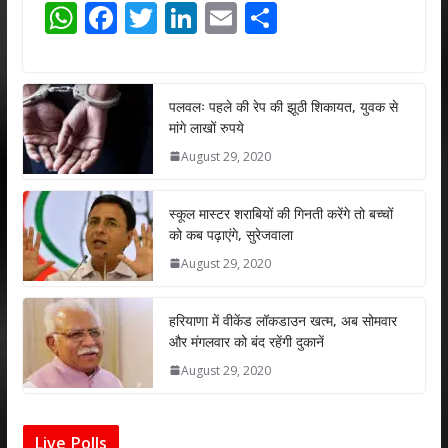
W
F
T
Li
E
S
h
ac
w
n
m
h
at
e
itt
k
ai
ar
s
b
er
e
l
e
पलवलः पहले की रेप की झूठी शिकायत, युवक से
मांगे लाखों रुपये
A
o
dI
August 29, 2020
p
o
n
p
k
स्कूल मास्टर शराबियों की गिनती करेंगे तो बच्चों
को कब पढ़ाएंगे, सुरेजवाला
August 29, 2020
हरियाणा में वीकेंड लॉकडाउन खत्म, अब सोमवार
और मंगलवार को बंद रहेंगी दुकानें
August 29, 2020
Live Polls