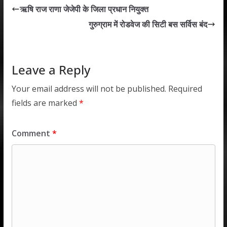
s
b
er
e
l
e
ऋषि राज राणा जेजेपी के जिला प्रधान नियुक्त
A
o
dI
गुरुग्राम में रोडवेज की सिटी बस सर्विस बंद
p
o
n
p
k
Leave a Reply
Your email address will not be published.
Required
fields are marked
*
Comment
*