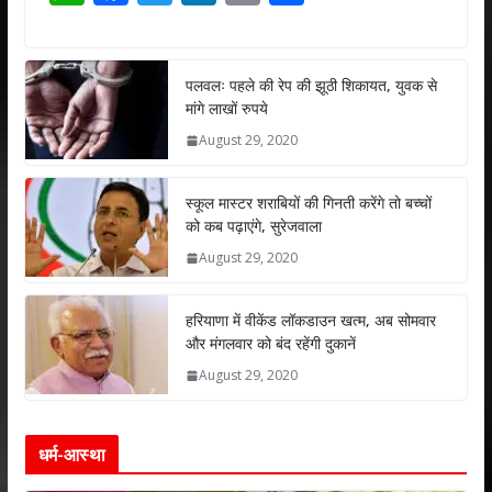
h
ac
w
n
m
h
at
e
itt
k
ai
ar
s
b
er
e
l
e
पलवलः पहले की रेप की झूठी शिकायत, युवक से
मांगे लाखों रुपये
A
o
dI
August 29, 2020
p
o
n
p
k
स्कूल मास्टर शराबियों की गिनती करेंगे तो बच्चों
को कब पढ़ाएंगे, सुरेजवाला
August 29, 2020
हरियाणा में वीकेंड लॉकडाउन खत्म, अब सोमवार
और मंगलवार को बंद रहेंगी दुकानें
August 29, 2020
धर्म-आस्था