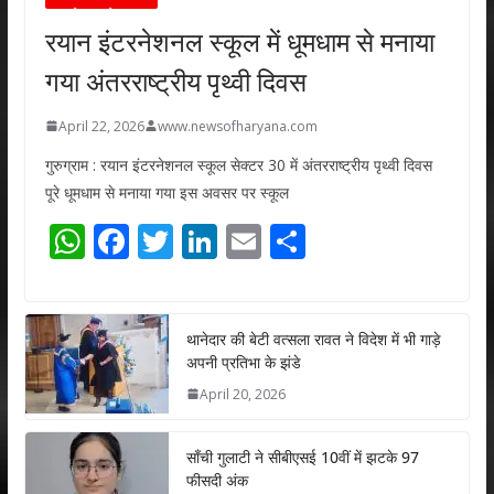
रयान इंटरनेशनल स्कूल में धूमधाम से मनाया
गया अंतरराष्ट्रीय पृथ्वी दिवस
April 22, 2026
www.newsofharyana.com
गुरुग्राम : रयान इंटरनेशनल स्कूल सेक्टर 30 में अंतरराष्ट्रीय पृथ्वी दिवस
पूरे धूमधाम से मनाया गया इस अवसर पर स्कूल
W
F
T
Li
E
S
h
ac
w
n
m
h
at
e
itt
k
ai
ar
s
b
er
e
l
e
थानेदार की बेटी वत्सला रावत ने विदेश में भी गाड़े
अपनी प्रतिभा के झंडे
A
o
dI
April 20, 2026
p
o
n
p
k
साँची गुलाटी ने सीबीएसई 10वीं में झटके 97
फीसदी अंक