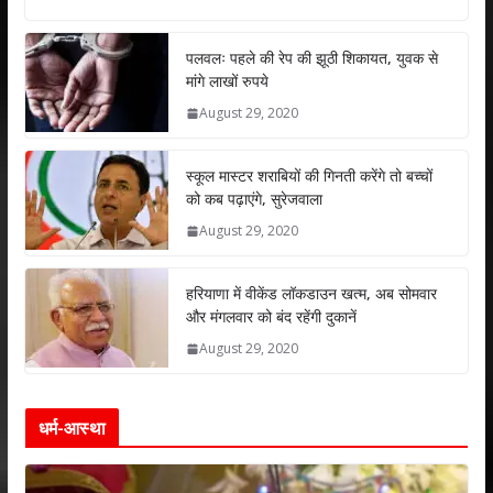
at
e
itt
k
ai
ar
s
b
er
e
l
e
पलवलः पहले की रेप की झूठी शिकायत, युवक से
मांगे लाखों रुपये
A
o
dI
August 29, 2020
p
o
n
p
k
स्कूल मास्टर शराबियों की गिनती करेंगे तो बच्चों
को कब पढ़ाएंगे, सुरेजवाला
August 29, 2020
हरियाणा में वीकेंड लॉकडाउन खत्म, अब सोमवार
और मंगलवार को बंद रहेंगी दुकानें
August 29, 2020
धर्म-आस्था