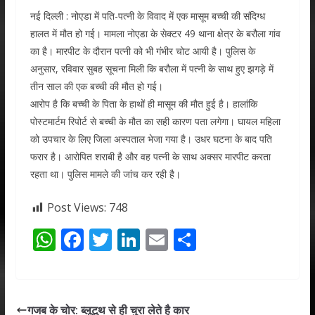
नई दिल्ली : नोएडा में पति-पत्नी के विवाद में एक मासूम बच्ची की संदिग्ध
हालत में मौत हो गई। मामला नोएडा के सेक्टर 49 थाना क्षेत्र के बरौला गांव
का है। मारपीट के दौरान पत्नी को भी गंभीर चोट आयी है। पुलिस के
अनुसार, रविवार सुबह सूचना मिली कि बरौला में पत्नी के साथ हुए झगड़े में
तीन साल की एक बच्ची की मौत हो गई।
आरोप है कि बच्ची के पिता के हाथों ही मासूम की मौत हुई है। हालांकि
पोस्टमार्टम रिपोर्ट से बच्ची के मौत का सही कारण पता लगेगा। घायल महिला
को उपचार के लिए जिला अस्पताल भेजा गया है। उधर घटना के बाद पति
फरार है। आरोपित शराबी है और वह पत्नी के साथ अक्सर मारपीट करता
रहता था। पुलिस मामले की जांच कर रही है।
Post Views:
748
W
F
T
Li
E
S
h
ac
w
n
m
h
at
e
itt
k
ai
ar
s
b
er
e
l
e
गजब के चोर: ब्लूटूथ से ही चुरा लेते है कार