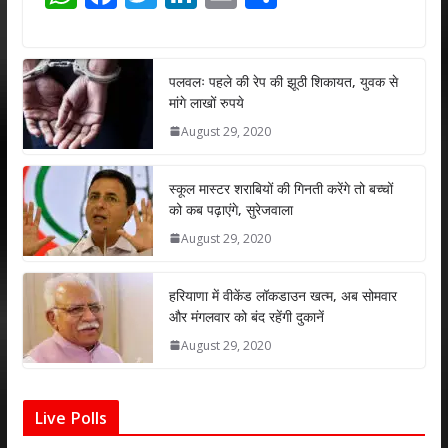
h
ac
w
n
m
h
at
e
itt
k
ai
ar
s
b
er
e
l
e
पलवलः पहले की रेप की झूठी शिकायत, युवक से
मांगे लाखों रुपये
A
o
dI
August 29, 2020
p
o
n
p
k
स्कूल मास्टर शराबियों की गिनती करेंगे तो बच्चों
को कब पढ़ाएंगे, सुरेजवाला
August 29, 2020
हरियाणा में वीकेंड लॉकडाउन खत्म, अब सोमवार
और मंगलवार को बंद रहेंगी दुकानें
August 29, 2020
Live Polls