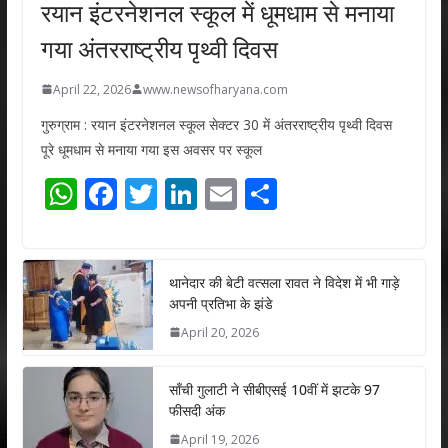
रयान इंटरनेशनल स्कूल में धूमधाम से मनाया
गया अंतरराष्ट्रीय पृथ्वी दिवस
April 22, 2026
www.newsofharyana.com
गुरुग्राम : रयान इंटरनेशनल स्कूल सेक्टर 30 में अंतरराष्ट्रीय पृथ्वी दिवस
पूरे धूमधाम से मनाया गया इस अवसर पर स्कूल
W
F
T
Li
E
S
h
ac
w
n
m
h
at
e
itt
k
ai
ar
s
b
er
e
l
e
थानेदार की बेटी वत्सला रावत ने विदेश में भी गाड़े
अपनी प्रतिभा के झंडे
A
o
dI
April 20, 2026
p
o
n
p
k
साँची गुलाटी ने सीबीएसई 10वीं में झटके 97
फीसदी अंक
April 19, 2026