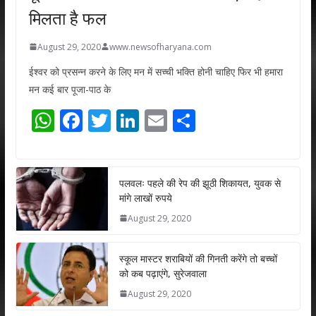
मिलता है फल
August 29, 2020
www.newsofharyana.com
ईश्वर को प्रसन्न करने के लिए मन में सच्ची भक्ति होनी चाहिए फिर भी हमारा
मन कई बार पूजा-पाठ के
W
F
T
Li
E
S
h
ac
w
n
m
h
at
e
itt
k
ai
ar
s
b
er
e
l
e
पलवलः पहले की रेप की झूठी शिकायत, युवक से
मांगे लाखों रुपये
A
o
dI
August 29, 2020
p
o
n
p
k
स्कूल मास्टर शराबियों की गिनती करेंगे तो बच्चों
को कब पढ़ाएंगे, सुरेजवाला
August 29, 2020