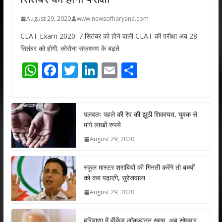
August 29, 2020
www.newsofharyana.com
CLAT Exam 2020: 7 सितंबर को होने वाली CLAT की परीक्षा अब 28
सितंबर को होगी. कोरोना संक्रमण के बढ़ते
W
F
T
Li
E
S
h
ac
w
n
m
h
at
e
itt
k
ai
ar
s
b
er
e
l
e
पलवलः पहले की रेप की झूठी शिकायत, युवक से
मांगे लाखों रुपये
A
o
dI
August 29, 2020
p
o
n
p
k
स्कूल मास्टर शराबियों की गिनती करेंगे तो बच्चों
को कब पढ़ाएंगे, सुरेजवाला
August 29, 2020
हरियाणा में वीकेंड लॉकडाउन खत्म, अब सोमवार