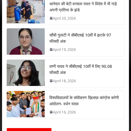
s
b
er
e
l
e
थानेदार की बेटी वत्सला रावत ने विदेश में भी गाड़े
अपनी प्रतिभा के झंडे
A
o
dI
April 20, 2026
p
o
n
p
k
साँची गुलाटी ने सीबीएसई 10वीं में झटके 97
फीसदी अंक
April 19, 2026
वाणी यादव ने सीबीएसई 10वीं में लिए 90.08
फीसदी अंक
April 18, 2026
विश्वविद्यालयों के संघीकरण ख़िलाफ़ कांग्रेस करेगी
आंदोलन- वर्धन यादव
April 16, 2026