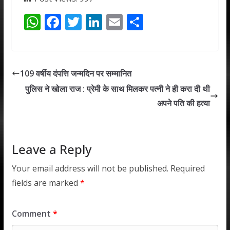
W
F
T
Li
E
S
h
ac
w
n
m
h
at
e
itt
k
ai
ar
s
b
er
e
l
e
109 वर्षीय दंपत्ति जन्मदिन पर सम्मानित
A
o
dI
पुलिस ने खोला राज : प्रेमी के साथ मिलकर पत्नी ने ही करा दी थी
p
o
n
अपने पति की हत्या
p
k
Leave a Reply
Your email address will not be published.
Required
fields are marked
*
Comment
*