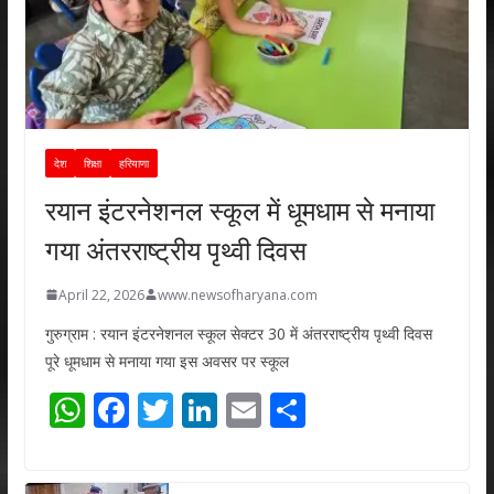
देश
शिक्षा
हरियाणा
रयान इंटरनेशनल स्कूल में धूमधाम से मनाया
गया अंतरराष्ट्रीय पृथ्वी दिवस
April 22, 2026
www.newsofharyana.com
गुरुग्राम : रयान इंटरनेशनल स्कूल सेक्टर 30 में अंतरराष्ट्रीय पृथ्वी दिवस
पूरे धूमधाम से मनाया गया इस अवसर पर स्कूल
W
F
T
Li
E
S
h
ac
w
n
m
h
at
e
itt
k
ai
ar