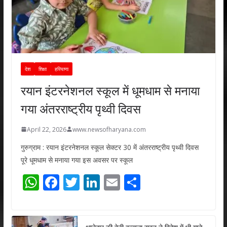
देश
शिक्षा
हरियाणा
रयान इंटरनेशनल स्कूल में धूमधाम से मनाया
गया अंतरराष्ट्रीय पृथ्वी दिवस
April 22, 2026
www.newsofharyana.com
गुरुग्राम : रयान इंटरनेशनल स्कूल सेक्टर 30 में अंतरराष्ट्रीय पृथ्वी दिवस
पूरे धूमधाम से मनाया गया इस अवसर पर स्कूल
W
F
T
Li
E
S
h
ac
w
n
m
h
at
e
itt
k
ai
ar