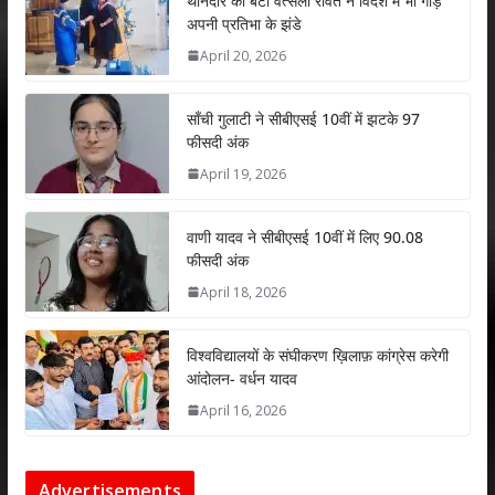
s
b
er
e
l
e
थानेदार की बेटी वत्सला रावत ने विदेश में भी गाड़े
अपनी प्रतिभा के झंडे
A
o
dI
April 20, 2026
p
o
n
p
k
साँची गुलाटी ने सीबीएसई 10वीं में झटके 97
फीसदी अंक
April 19, 2026
वाणी यादव ने सीबीएसई 10वीं में लिए 90.08
फीसदी अंक
April 18, 2026
विश्वविद्यालयों के संघीकरण ख़िलाफ़ कांग्रेस करेगी
आंदोलन- वर्धन यादव
April 16, 2026
Advertisements