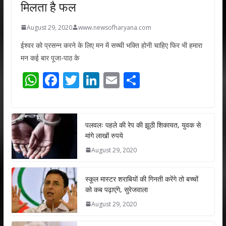
मिलता है फल
August 29, 2020
www.newsofharyana.com
ईश्वर को प्रसन्न करने के लिए मन में सच्ची भक्ति होनी चाहिए फिर भी हमारा
मन कई बार पूजा-पाठ के
W
F
T
Li
E
S
h
ac
w
n
m
h
at
e
itt
k
ai
ar
s
b
er
e
l
e
पलवलः पहले की रेप की झूठी शिकायत, युवक से
मांगे लाखों रुपये
A
o
dI
August 29, 2020
p
o
n
p
k
स्कूल मास्टर शराबियों की गिनती करेंगे तो बच्चों
को कब पढ़ाएंगे, सुरेजवाला
August 29, 2020