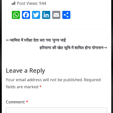
Post Views:
944
W
F
T
Li
E
S
h
ac
w
n
m
h
at
e
itt
k
ai
ar
s
b
er
e
l
e
जामिया में परीक्षा देता धरा गया ‘मुन्ना भाई’
A
o
dI
हरियाणा की खेल सूचि में शामिल होगा योगासन
p
o
n
p
k
Leave a Reply
Your email address will not be published.
Required
fields are marked
*
Comment
*