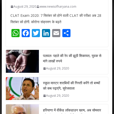
August 29, 2020
www.newsofharyana.com
CLAT Exam 2020: 7 सितंबर को होने वाली CLAT की परीक्षा अब 28
सितंबर को होगी. कोरोना संक्रमण के बढ़ते
W
F
T
Li
E
S
h
ac
w
n
m
h
at
e
itt
k
ai
ar
s
b
er
e
l
e
पलवलः पहले की रेप की झूठी शिकायत, युवक से
मांगे लाखों रुपये
A
o
dI
August 29, 2020
p
o
n
p
k
स्कूल मास्टर शराबियों की गिनती करेंगे तो बच्चों
को कब पढ़ाएंगे, सुरेजवाला
August 29, 2020
हरियाणा में वीकेंड लॉकडाउन खत्म, अब सोमवार