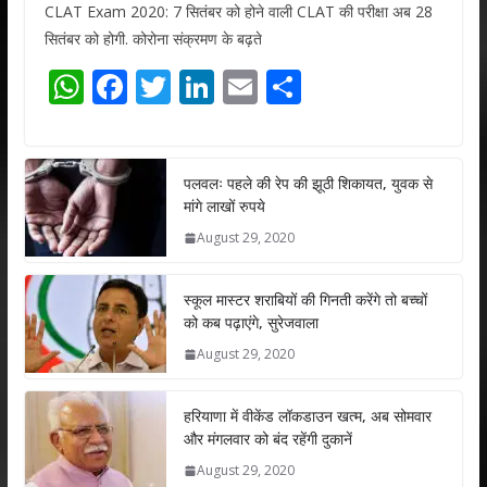
CLAT Exam 2020: 7 सितंबर को होने वाली CLAT की परीक्षा अब 28
सितंबर को होगी. कोरोना संक्रमण के बढ़ते
W
F
T
Li
E
S
h
ac
w
n
m
h
at
e
itt
k
ai
ar
s
b
er
e
l
e
पलवलः पहले की रेप की झूठी शिकायत, युवक से
मांगे लाखों रुपये
A
o
dI
August 29, 2020
p
o
n
p
k
स्कूल मास्टर शराबियों की गिनती करेंगे तो बच्चों
को कब पढ़ाएंगे, सुरेजवाला
August 29, 2020
हरियाणा में वीकेंड लॉकडाउन खत्म, अब सोमवार
और मंगलवार को बंद रहेंगी दुकानें
August 29, 2020