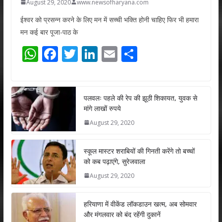
August 29, 2020
www.newsofharyana.com
ईश्वर को प्रसन्न करने के लिए मन में सच्ची भक्ति होनी चाहिए फिर भी हमारा
मन कई बार पूजा-पाठ के
W
F
T
Li
E
S
h
ac
w
n
m
h
at
e
itt
k
ai
ar
s
b
er
e
l
e
पलवलः पहले की रेप की झूठी शिकायत, युवक से
मांगे लाखों रुपये
A
o
dI
August 29, 2020
p
o
n
p
k
स्कूल मास्टर शराबियों की गिनती करेंगे तो बच्चों
को कब पढ़ाएंगे, सुरेजवाला
August 29, 2020
हरियाणा में वीकेंड लॉकडाउन खत्म, अब सोमवार
और मंगलवार को बंद रहेंगी दुकानें