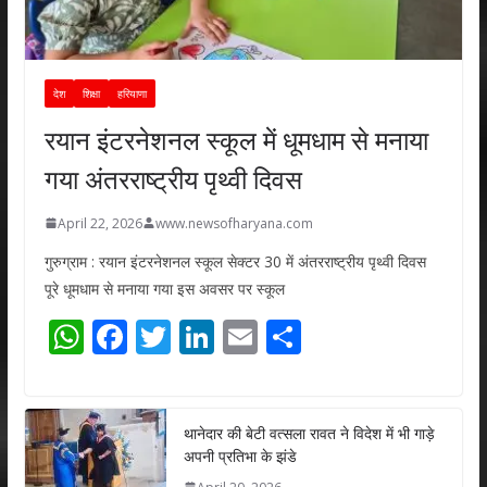
देश
शिक्षा
हरियाणा
रयान इंटरनेशनल स्कूल में धूमधाम से मनाया
गया अंतरराष्ट्रीय पृथ्वी दिवस
April 22, 2026
www.newsofharyana.com
गुरुग्राम : रयान इंटरनेशनल स्कूल सेक्टर 30 में अंतरराष्ट्रीय पृथ्वी दिवस
पूरे धूमधाम से मनाया गया इस अवसर पर स्कूल
W
F
T
Li
E
S
h
ac
w
n
m
h
at
e
itt
k
ai
ar
s
b
er
e
l
e
थानेदार की बेटी वत्सला रावत ने विदेश में भी गाड़े
अपनी प्रतिभा के झंडे
A
o
dI