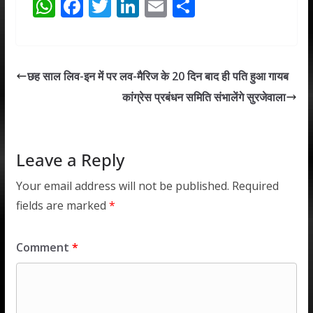
W
F
T
Li
E
S
h
ac
w
n
m
h
at
e
itt
k
ai
ar
s
b
er
e
l
e
छह साल लिव-इन में पर लव-मैरिज के 20 दिन बाद ही पति हुआ गायब
A
o
dI
कांग्रेस प्रबंधन समिति संभालेंगे सुरजेवाला
p
o
n
p
k
Leave a Reply
Your email address will not be published.
Required
fields are marked
*
Comment
*