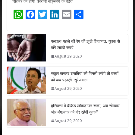
सितंबर को होगी. कोरोना संक्रमण के बढ़ते
W
F
T
Li
E
S
h
ac
w
n
m
h
at
e
itt
k
ai
ar
s
b
er
e
l
e
पलवलः पहले की रेप की झूठी शिकायत, युवक से
मांगे लाखों रुपये
A
o
dI
August 29, 2020
p
o
n
p
k
स्कूल मास्टर शराबियों की गिनती करेंगे तो बच्चों
को कब पढ़ाएंगे, सुरेजवाला
August 29, 2020
हरियाणा में वीकेंड लॉकडाउन खत्म, अब सोमवार
और मंगलवार को बंद रहेंगी दुकानें
August 29, 2020