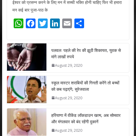
ईश्वर को प्रसन्न करने के लिए मन में सच्ची भक्ति होनी चाहिए फिर भी हमारा
मन कई बार पूजा-पाठ के
W
F
T
Li
E
S
h
ac
w
n
m
h
at
e
itt
k
ai
ar
s
b
er
e
l
e
पलवलः पहले की रेप की झूठी शिकायत, युवक से
मांगे लाखों रुपये
A
o
dI
August 29, 2020
p
o
n
p
k
स्कूल मास्टर शराबियों की गिनती करेंगे तो बच्चों
को कब पढ़ाएंगे, सुरेजवाला
August 29, 2020
हरियाणा में वीकेंड लॉकडाउन खत्म, अब सोमवार
और मंगलवार को बंद रहेंगी दुकानें
August 29, 2020