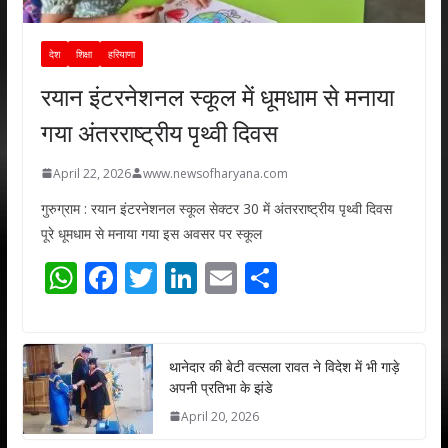
देश
शिक्षा
हरियाणा
रयान इंटरनेशनल स्कूल में धूमधाम से मनाया
गया अंतरराष्ट्रीय पृथ्वी दिवस
April 22, 2026
www.newsofharyana.com
गुरुग्राम : रयान इंटरनेशनल स्कूल सेक्टर 30 में अंतरराष्ट्रीय पृथ्वी दिवस
पूरे धूमधाम से मनाया गया इस अवसर पर स्कूल
W
F
T
Li
E
S
h
ac
w
n
m
h
at
e
itt
k
ai
ar
s
b
er
e
l
e
थानेदार की बेटी वत्सला रावत ने विदेश में भी गाड़े
अपनी प्रतिभा के झंडे
A
o
dI
April 20, 2026
p
o
n