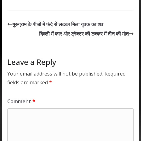
h
ac
w
n
m
h
at
e
itt
k
ai
ar
s
b
er
e
l
e
गुरुग्राम के पीजी में फंदे से लटका मिला युवक का शव
A
o
dI
दिल्ली में कार और ट्रेक्टर की टक्कर में तीन की मौत
p
o
n
p
k
Leave a Reply
Your email address will not be published.
Required
fields are marked
*
Comment
*