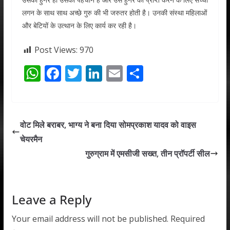
लगन के साथ साथ अच्छे गुरु की भी जरुतर होती है। उनकी संस्था महिलाओं
और बेटियों के उत्थान के लिए कार्य कर रही है।
Post Views:
970
W
F
T
Li
E
S
h
ac
w
n
m
h
at
e
itt
k
ai
ar
s
b
er
e
l
e
वोट मिले बराबर, भाग्य ने बना दिया सोमप्रकाश यादव को वाइस
A
o
dI
चेयरमैन
p
o
n
गुरुग्राम में एमसीजी सख्त, तीन प्रॉपर्टी सील
p
k
Leave a Reply
Your email address will not be published.
Required