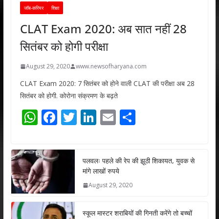
जॉब-करियर
शिक्षा
CLAT Exam 2020: अब सात नहीं 28
सितंबर को होगी परीक्षा
August 29, 2020
www.newsofharyana.com
CLAT Exam 2020: 7 सितंबर को होने वाली CLAT की परीक्षा अब 28
सितंबर को होगी. कोरोना संक्रमण के बढ़ते
W
F
T
Li
E
S
h
ac
w
n
m
h
at
e
itt
k
ai
ar
s
b
er
e
l
e
पलवलः पहले की रेप की झूठी शिकायत, युवक से
मांगे लाखों रुपये
A
o
dI
August 29, 2020
p
o
n
p
k
स्कूल मास्टर शराबियों की गिनती करेंगे तो बच्चों