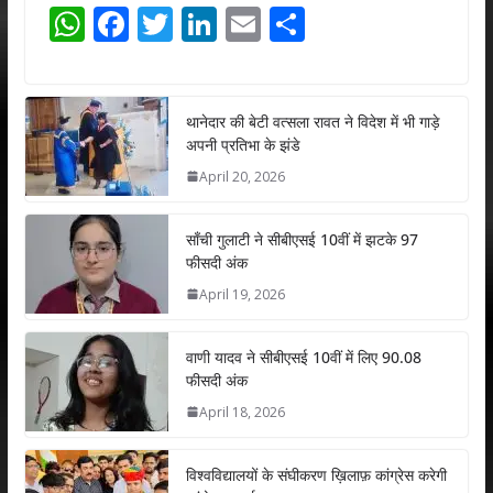
W
F
T
Li
E
S
h
ac
w
n
m
h
at
e
itt
k
ai
ar
s
b
er
e
l
e
थानेदार की बेटी वत्सला रावत ने विदेश में भी गाड़े
अपनी प्रतिभा के झंडे
A
o
dI
April 20, 2026
p
o
n
p
k
साँची गुलाटी ने सीबीएसई 10वीं में झटके 97
फीसदी अंक
April 19, 2026
वाणी यादव ने सीबीएसई 10वीं में लिए 90.08
फीसदी अंक
April 18, 2026
विश्वविद्यालयों के संघीकरण ख़िलाफ़ कांग्रेस करेगी