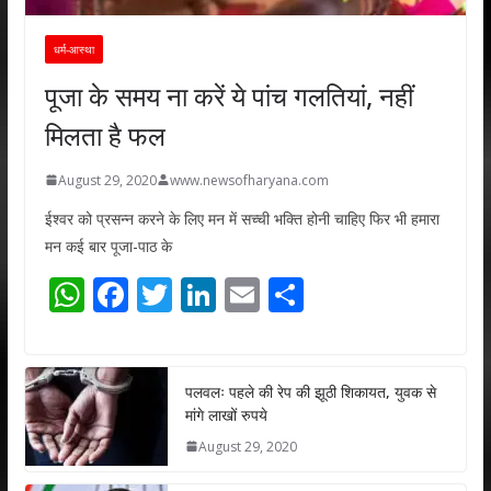
धर्म-आस्था
पूजा के समय ना करें ये पांच गलतियां, नहीं
मिलता है फल
August 29, 2020
www.newsofharyana.com
ईश्वर को प्रसन्न करने के लिए मन में सच्ची भक्ति होनी चाहिए फिर भी हमारा
मन कई बार पूजा-पाठ के
W
F
T
Li
E
S
h
ac
w
n
m
h
at
e
itt
k
ai
ar
s
b
er
e
l
e
पलवलः पहले की रेप की झूठी शिकायत, युवक से
मांगे लाखों रुपये
A
o
dI
August 29, 2020
p
o
n