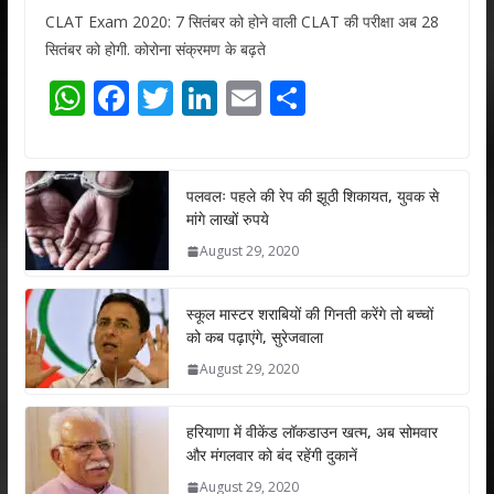
CLAT Exam 2020: 7 सितंबर को होने वाली CLAT की परीक्षा अब 28
सितंबर को होगी. कोरोना संक्रमण के बढ़ते
W
F
T
Li
E
S
h
ac
w
n
m
h
at
e
itt
k
ai
ar
s
b
er
e
l
e
पलवलः पहले की रेप की झूठी शिकायत, युवक से
मांगे लाखों रुपये
A
o
dI
August 29, 2020
p
o
n
p
k
स्कूल मास्टर शराबियों की गिनती करेंगे तो बच्चों
को कब पढ़ाएंगे, सुरेजवाला
August 29, 2020
हरियाणा में वीकेंड लॉकडाउन खत्म, अब सोमवार
और मंगलवार को बंद रहेंगी दुकानें
August 29, 2020