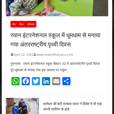
देश
शिक्षा
हरियाणा
रयान इंटरनेशनल स्कूल में धूमधाम से मनाया
गया अंतरराष्ट्रीय पृथ्वी दिवस
April 22, 2026
www.newsofharyana.com
गुरुग्राम : रयान इंटरनेशनल स्कूल सेक्टर 30 में अंतरराष्ट्रीय पृथ्वी दिवस
पूरे धूमधाम से मनाया गया इस अवसर पर स्कूल
W
F
T
Li
E
S
h
ac
w
n
m
h
at
e
itt
k
ai
ar
s
b
er
e
l
e
थानेदार की बेटी वत्सला रावत ने विदेश में भी गाड़े
अपनी प्रतिभा के झंडे
A
o
dI