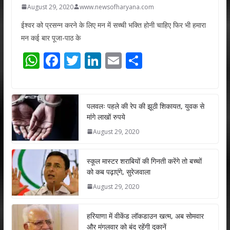
August 29, 2020
www.newsofharyana.com
ईश्वर को प्रसन्न करने के लिए मन में सच्ची भक्ति होनी चाहिए फिर भी हमारा
मन कई बार पूजा-पाठ के
W
F
T
Li
E
S
h
ac
w
n
m
h
at
e
itt
k
ai
ar
s
b
er
e
l
e
पलवलः पहले की रेप की झूठी शिकायत, युवक से
मांगे लाखों रुपये
A
o
dI
August 29, 2020
p
o
n
p
k
स्कूल मास्टर शराबियों की गिनती करेंगे तो बच्चों
को कब पढ़ाएंगे, सुरेजवाला
August 29, 2020
हरियाणा में वीकेंड लॉकडाउन खत्म, अब सोमवार
और मंगलवार को बंद रहेंगी दुकानें