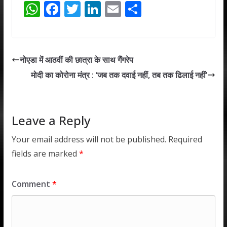
W
F
T
Li
E
S
h
ac
w
n
m
h
at
e
itt
k
ai
ar
s
b
er
e
l
e
नोएडा में आठवीं की छात्रा के साथ गैंगरेप
A
o
dI
मोदी का कोरोना मंत्र : ‘जब तक दवाई नहीं, तब तक ढिलाई नहीं’
p
o
n
p
k
Leave a Reply
Your email address will not be published.
Required
fields are marked
*
Comment
*