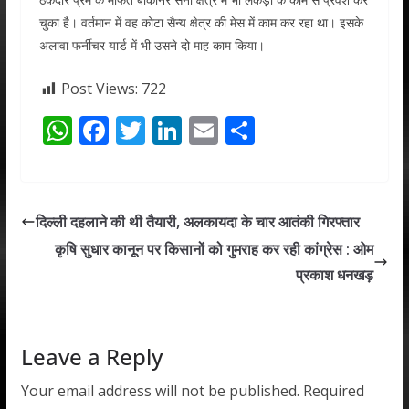
चुका है। वर्तमान में वह कोटा सैन्य क्षेत्र की मेस में काम कर रहा था। इसके
अलावा फर्नीचर यार्ड में भी उसने दो माह काम किया।
Post Views:
722
W
F
T
Li
E
S
h
ac
w
n
m
h
at
e
itt
k
ai
ar
s
b
er
e
l
e
दिल्ली दहलाने की थी तैयारी, अलकायदा के चार आतंकी गिरफ्तार
A
o
dI
कृषि सुधार कानून पर किसानों को गुमराह कर रही कांग्रेस : ओम
p
o
n
प्रकाश धनखड़
p
k
Leave a Reply
Your email address will not be published.
Required