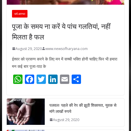
धर्म-आस्था
पूजा के समय ना करें ये पांच गलतियां, नहीं
मिलता है फल
August 29, 2020
www.newsofharyana.com
ईश्वर को प्रसन्न करने के लिए मन में सच्ची भक्ति होनी चाहिए फिर भी हमारा
मन कई बार पूजा-पाठ के
W
F
T
Li
E
S
h
ac
w
n
m
h
at
e
itt
k
ai
ar
s
b
er
e
l
e
पलवलः पहले की रेप की झूठी शिकायत, युवक से
मांगे लाखों रुपये
A
o
dI
August 29, 2020
p
o
n