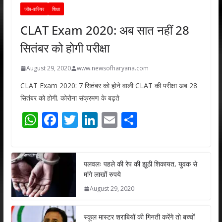
जॉब-करियर
शिक्षा
CLAT Exam 2020: अब सात नहीं 28
सितंबर को होगी परीक्षा
August 29, 2020
www.newsofharyana.com
CLAT Exam 2020: 7 सितंबर को होने वाली CLAT की परीक्षा अब 28
सितंबर को होगी. कोरोना संक्रमण के बढ़ते
W
F
T
Li
E
S
h
ac
w
n
m
h
at
e
itt
k
ai
ar
s
b
er
e
l
e
पलवलः पहले की रेप की झूठी शिकायत, युवक से
मांगे लाखों रुपये
A
o
dI
August 29, 2020
p
o
n
p
k
स्कूल मास्टर शराबियों की गिनती करेंगे तो बच्चों