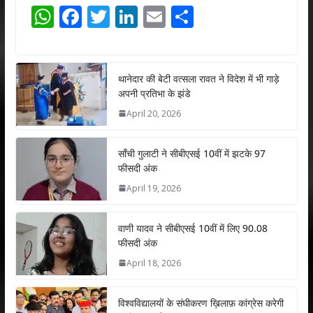
W
F
T
Li
E
S
h
ac
w
n
m
h
at
e
itt
k
ai
ar
s
b
er
e
l
e
थानेदार की बेटी वत्सला रावत ने विदेश में भी गाड़े
अपनी प्रतिभा के झंडे
A
o
dI
April 20, 2026
p
o
n
p
k
साँची गुलाटी ने सीबीएसई 10वीं में झटके 97
फीसदी अंक
April 19, 2026
वाणी यादव ने सीबीएसई 10वीं में लिए 90.08
फीसदी अंक
April 18, 2026
विश्वविद्यालयों के संघीकरण ख़िलाफ़ कांग्रेस करेगी