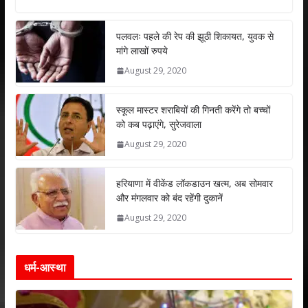
at
e
itt
k
ai
ar
s
b
er
e
l
e
पलवलः पहले की रेप की झूठी शिकायत, युवक से
मांगे लाखों रुपये
A
o
dI
August 29, 2020
p
o
n
p
k
स्कूल मास्टर शराबियों की गिनती करेंगे तो बच्चों
को कब पढ़ाएंगे, सुरेजवाला
August 29, 2020
हरियाणा में वीकेंड लॉकडाउन खत्म, अब सोमवार
और मंगलवार को बंद रहेंगी दुकानें
August 29, 2020
धर्म-आस्था