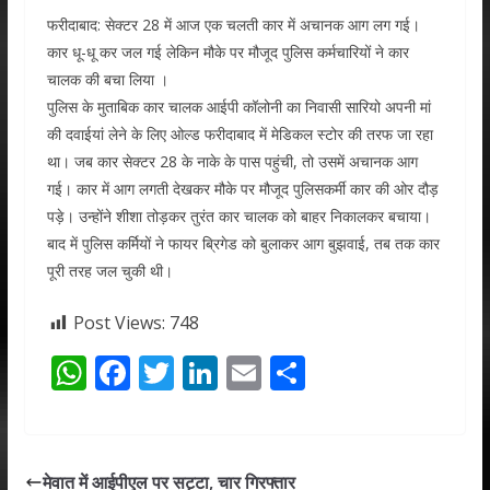
फरीदाबाद: सेक्टर 28 में आज एक चलती कार में अचानक आग लग गई।
कार धू-धू कर जल गई लेकिन मौके पर मौजूद पुलिस कर्मचारियों ने कार
चालक की बचा लिया ।
पुलिस के मुताबिक कार चालक आईपी कॉलोनी का निवासी सारियो अपनी मां
की दवाईयां लेने के लिए ओल्ड फरीदाबाद में मेडिकल स्टोर की तरफ जा रहा
था। जब कार सेक्टर 28 के नाके के पास पहुंची, तो उसमें अचानक आग
गई। कार में आग लगती देखकर मौके पर मौजूद पुलिसकर्मी कार की ओर दौड़
पड़े। उन्होंने शीशा तोड़कर तुरंत कार चालक को बाहर निकालकर बचाया।
बाद में पुलिस कर्मियों ने फायर ब्रिगेड को बुलाकर आग बुझवाई, तब तक कार
पूरी तरह जल चुकी थी।
Post Views:
748
W
F
T
Li
E
S
h
ac
w
n
m
h
at
e
itt
k
ai
ar
s
b
er
e
l
e
मेवात में आईपीएल पर सट्टा, चार गिरफ्तार