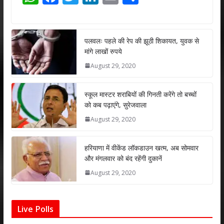
h
ac
w
n
m
h
at
e
itt
k
ai
ar
s
b
er
e
l
e
पलवलः पहले की रेप की झूठी शिकायत, युवक से
मांगे लाखों रुपये
A
o
dI
August 29, 2020
p
o
n
p
k
स्कूल मास्टर शराबियों की गिनती करेंगे तो बच्चों
को कब पढ़ाएंगे, सुरेजवाला
August 29, 2020
हरियाणा में वीकेंड लॉकडाउन खत्म, अब सोमवार
और मंगलवार को बंद रहेंगी दुकानें
August 29, 2020
Live Polls