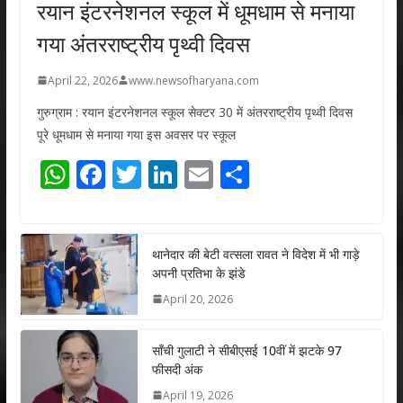
रयान इंटरनेशनल स्कूल में धूमधाम से मनाया
गया अंतरराष्ट्रीय पृथ्वी दिवस
April 22, 2026
www.newsofharyana.com
गुरुग्राम : रयान इंटरनेशनल स्कूल सेक्टर 30 में अंतरराष्ट्रीय पृथ्वी दिवस
पूरे धूमधाम से मनाया गया इस अवसर पर स्कूल
W
F
T
Li
E
S
h
ac
w
n
m
h
at
e
itt
k
ai
ar
s
b
er
e
l
e
थानेदार की बेटी वत्सला रावत ने विदेश में भी गाड़े
अपनी प्रतिभा के झंडे
A
o
dI
April 20, 2026
p
o
n
p
k
साँची गुलाटी ने सीबीएसई 10वीं में झटके 97
फीसदी अंक
April 19, 2026