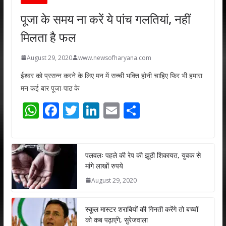
पूजा के समय ना करें ये पांच गलतियां, नहीं
मिलता है फल
August 29, 2020
www.newsofharyana.com
ईश्वर को प्रसन्न करने के लिए मन में सच्ची भक्ति होनी चाहिए फिर भी हमारा
मन कई बार पूजा-पाठ के
W
F
T
Li
E
S
h
ac
w
n
m
h
at
e
itt
k
ai
ar
s
b
er
e
l
e
पलवलः पहले की रेप की झूठी शिकायत, युवक से
मांगे लाखों रुपये
A
o
dI
August 29, 2020
p
o
n
p
k
स्कूल मास्टर शराबियों की गिनती करेंगे तो बच्चों
को कब पढ़ाएंगे, सुरेजवाला