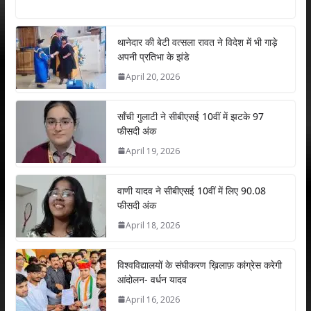
h
ac
w
n
m
h
at
e
itt
k
ai
ar
s
b
er
e
l
e
थानेदार की बेटी वत्सला रावत ने विदेश में भी गाड़े
अपनी प्रतिभा के झंडे
A
o
dI
April 20, 2026
p
o
n
p
k
साँची गुलाटी ने सीबीएसई 10वीं में झटके 97
फीसदी अंक
April 19, 2026
वाणी यादव ने सीबीएसई 10वीं में लिए 90.08
फीसदी अंक
April 18, 2026
विश्वविद्यालयों के संघीकरण ख़िलाफ़ कांग्रेस करेगी
आंदोलन- वर्धन यादव
April 16, 2026