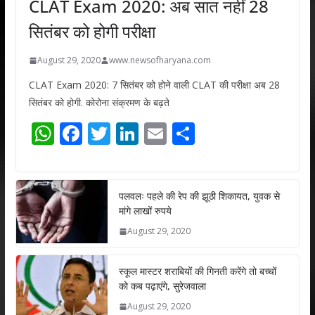
CLAT Exam 2020: अब सात नहीं 28
सितंबर को होगी परीक्षा
August 29, 2020
www.newsofharyana.com
CLAT Exam 2020: 7 सितंबर को होने वाली CLAT की परीक्षा अब 28
सितंबर को होगी. कोरोना संक्रमण के बढ़ते
W
F
T
Li
E
S
h
ac
w
n
m
h
at
e
itt
k
ai
ar
s
b
er
e
l
e
पलवलः पहले की रेप की झूठी शिकायत, युवक से
मांगे लाखों रुपये
A
o
dI
August 29, 2020
p
o
n
p
k
स्कूल मास्टर शराबियों की गिनती करेंगे तो बच्चों
को कब पढ़ाएंगे, सुरेजवाला
August 29, 2020