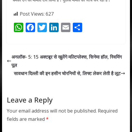
Post Views:
627
W
F
T
Li
E
S
h
ac
w
n
m
h
at
e
itt
k
ai
ar
s
b
er
e
l
e
अनलॉक- 5: 15 अक्टबूर से खुलेंगे मल्टिप्लेक्स, सिनेमा हॉल, स्विमिंग
A
o
dI
पूल
p
o
n
सावधान दिल्ली की इन हसीन चोरनियों से, लिफ्ट लेकर लेती है लूट
p
k
Leave a Reply
Your email address will not be published.
Required
fields are marked
*