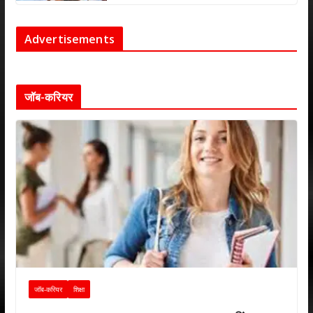
Advertisements
जॉब-करियर
जॉब-करियर
शिक्षा