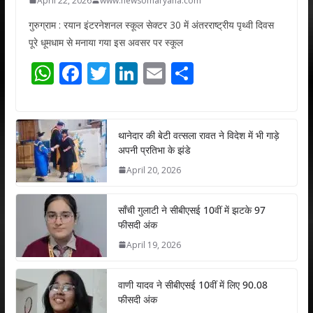
April 22, 2026
www.newsofharyana.com
गुरुग्राम : रयान इंटरनेशनल स्कूल सेक्टर 30 में अंतरराष्ट्रीय पृथ्वी दिवस
पूरे धूमधाम से मनाया गया इस अवसर पर स्कूल
W
F
T
Li
E
S
h
ac
w
n
m
h
at
e
itt
k
ai
ar
s
b
er
e
l
e
थानेदार की बेटी वत्सला रावत ने विदेश में भी गाड़े
अपनी प्रतिभा के झंडे
A
o
dI
April 20, 2026
p
o
n
p
k
साँची गुलाटी ने सीबीएसई 10वीं में झटके 97
फीसदी अंक
April 19, 2026
वाणी यादव ने सीबीएसई 10वीं में लिए 90.08
फीसदी अंक