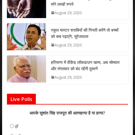
मांगे लाखों रुपये
A
o
dI
August 29, 2020
p
o
n
p
k
स्कूल मास्टर शराबियों की गिनती करेंगे तो बच्चों
को कब पढ़ाएंगे, सुरेजवाला
August 29, 2020
हरियाणा में वीकेंड लॉकडाउन खत्म, अब सोमवार
और मंगलवार को बंद रहेंगी दुकानें
August 29, 2020
Live Polls
आपके सुशांत सिंह राजपूत की आत्महत्या है या हत्या?
हाँ