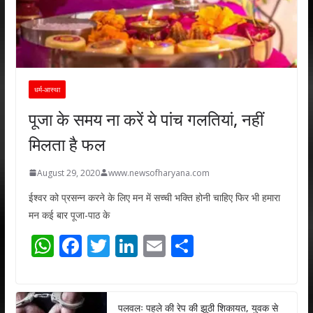
धर्म-आस्था
पूजा के समय ना करें ये पांच गलतियां, नहीं
मिलता है फल
August 29, 2020
www.newsofharyana.com
ईश्वर को प्रसन्न करने के लिए मन में सच्ची भक्ति होनी चाहिए फिर भी हमारा
मन कई बार पूजा-पाठ के
W
F
T
Li
E
S
h
ac
w
n
m
h
at
e
itt
k
ai
ar
s
b
er
e
l
e
पलवलः पहले की रेप की झूठी शिकायत, युवक से