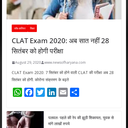
जॉब-करियर
शिक्षा
CLAT Exam 2020: अब सात नहीं 28
सितंबर को होगी परीक्षा
August 29, 2020
www.newsofharyana.com
CLAT Exam 2020: 7 सितंबर को होने वाली CLAT की परीक्षा अब 28
सितंबर को होगी. कोरोना संक्रमण के बढ़ते
W
F
T
Li
E
S
h
ac
w
n
m
h
at
e
itt
k
ai
ar
s
b
er
e
l
e
पलवलः पहले की रेप की झूठी शिकायत, युवक से
मांगे लाखों रुपये