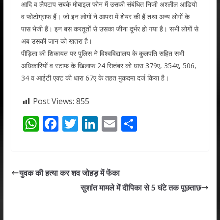
आदि व लैपटाप सबके मोबाइल फोन में उसकी संबंधित निजी अश्लील आडियो
व फोटोग्राफ हैं। जो इन लोगों ने आपस में शेयर की हैं तथा अन्य लोगों के
पास भेजी हैं। इन बस करतूतों से उसका जीना दूर्भर हो गया है। सभी लोगों से
अब उसकी जान को खतरा है।
पीड़िता की शिकायत पर पुलिस ने विश्वविद्यालय के कुलपति सहित सभी
अधिकारियों व स्टाफ के खिलाफ 24 सितंबर को धारा 379ए, 354ए, 506,
34 व आईटी एक्ट की धारा 67ए के तहत मुकदमा दर्ज किया है।
Post Views:
855
W
F
T
Li
E
S
h
ac
w
n
m
h
at
e
itt
k
ai
ar
s
b
er
e
l
e
युवक की हत्या कर शव जोहड़ में फेंका
A
o
dI
सुशांत मामले में दीपिका से 5 घंटे तक पूछताछ
p
o
n
p
k