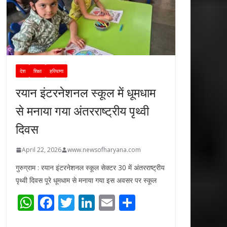
देश
शिक्षा
हरियाणा
रयान इंटरनेशनल स्कूल में धूमधाम
से मनाया गया अंतरराष्ट्रीय पृथ्वी
दिवस
April 22, 2026
www.newsofharyana.com
गुरुग्राम : रयान इंटरनेशनल स्कूल सेक्टर 30 में अंतरराष्ट्रीय
पृथ्वी दिवस पूरे धूमधाम से मनाया गया इस अवसर पर स्कूल
W
F
T
Li
E
S
h
ac
w
n
m
h