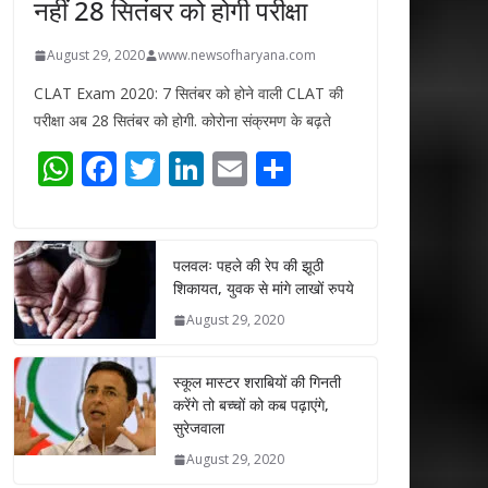
नहीं 28 सितंबर को होगी परीक्षा
August 29, 2020
www.newsofharyana.com
CLAT Exam 2020: 7 सितंबर को होने वाली CLAT की
परीक्षा अब 28 सितंबर को होगी. कोरोना संक्रमण के बढ़ते
W
F
T
Li
E
S
h
ac
w
n
m
h
at
e
itt
k
ai
ar
s
b
er
e
l
e
पलवलः पहले की रेप की झूठी
शिकायत, युवक से मांगे लाखों रुपये
A
o
dI
August 29, 2020
p
o
n
p
k
स्कूल मास्टर शराबियों की गिनती
करेंगे तो बच्चों को कब पढ़ाएंगे,
सुरेजवाला
August 29, 2020