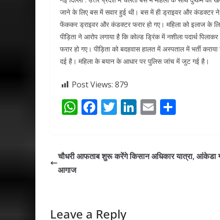
जाने के लिए बस में सवार हुई थी। बस में ही ड्राइवर और कंडक्टर ने
फेंककर ड्राइवर और कंडक्टर फरार हो गए। महिला को इलाज के लिए 
पीड़िता ने आरोप लगाया है कि कोल्ड ड्रिंक में नशीला पदार्थ पिला
फरार हो गए। पीड़िता को बदहवास हालत में अस्पताल में भर्ती कराय
दई है। महिला के बयान के आधार पर पुलिस जांच में जुट गई है।
Post Views:
879
W
F
T
Li
E
S
h
ac
w
n
m
h
at
e
itt
k
ai
ar
s
b
er
e
l
e
चौधरी आफताब शुरू करेंगे किसान अधिकार यात्रा, आंकेडा ग
A
o
dI
आगाज
p
o
n
p
k
Leave a Reply