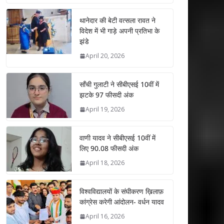
at
e
itt
k
ai
ar
s
b
er
e
l
e
थानेदार की बेटी वत्सला रावत ने
विदेश में भी गाड़े अपनी प्रतिभा के
A
o
dI
झंडे
p
o
n
April 20, 2026
p
k
साँची गुलाटी ने सीबीएसई 10वीं में
झटके 97 फीसदी अंक
April 19, 2026
वाणी यादव ने सीबीएसई 10वीं में
लिए 90.08 फीसदी अंक
April 18, 2026
विश्वविद्यालयों के संघीकरण ख़िलाफ़
कांग्रेस करेगी आंदोलन- वर्धन यादव
April 16, 2026