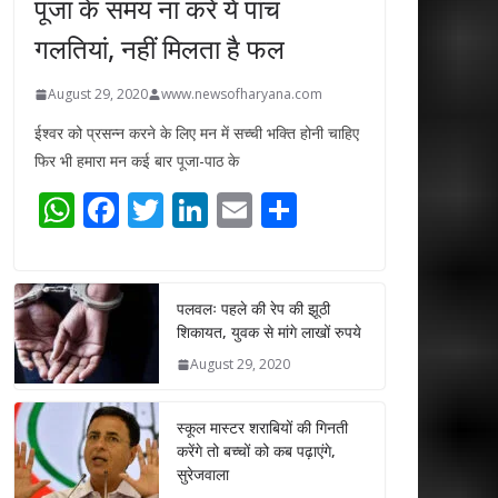
पूजा के समय ना करें ये पांच
गलतियां, नहीं मिलता है फल
August 29, 2020
www.newsofharyana.com
ईश्वर को प्रसन्न करने के लिए मन में सच्ची भक्ति होनी चाहिए
फिर भी हमारा मन कई बार पूजा-पाठ के
W
F
T
Li
E
S
h
ac
w
n
m
h
at
e
itt
k
ai
ar
s
b
er
e
l
e
पलवलः पहले की रेप की झूठी
शिकायत, युवक से मांगे लाखों रुपये
A
o
dI
August 29, 2020
p
o
n
p
k
स्कूल मास्टर शराबियों की गिनती
करेंगे तो बच्चों को कब पढ़ाएंगे,
सुरेजवाला