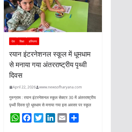
देश
शिक्षा
हरियाणा
रयान इंटरनेशनल स्कूल में धूमधाम
से मनाया गया अंतरराष्ट्रीय पृथ्वी
दिवस
April 22, 2026
www.newsofharyana.com
गुरुग्राम : रयान इंटरनेशनल स्कूल सेक्टर 30 में अंतरराष्ट्रीय
पृथ्वी दिवस पूरे धूमधाम से मनाया गया इस अवसर पर स्कूल
W
F
T
Li
E
S
h
ac
w
n
m
h