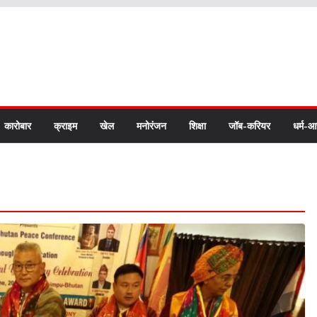
कारोबार
क्राइम
खेल
मनोरंजन
शिक्षा
जॉब-करियर
धर्म-आ