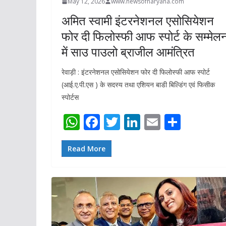
May 12, 2026
www.newsofharyana.com
अमित स्वामी इंटरनेशनल एसोसियेशन
फोर दी फिलोस्फी आफ स्पोर्ट के सम्मेल
में साउ पाउलो ब्राजील आमंत्रित
रेवाड़ी : इंटरनेशनल एसोसियेशन फोर दी फिलोस्फी आफ स्पोर्ट
(आई.ए.पी.एस ) के सदस्य तथा एशियन बाडी बिल्डिंग एवं फिसीक
स्पोर्टस
W
F
T
Li
E
S
h
ac
w
n
m
h
at
e
itt
k
ai
ar
Read More
s
b
er
e
l
e
A
o
dI
p
o
n
p
k