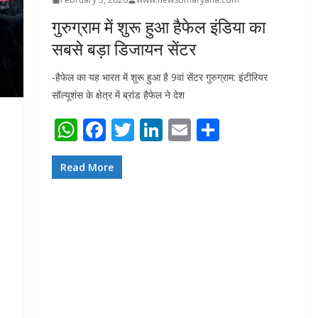
गुरुग्राम में शुरू हुआ हैफेल इंडिया का
सबसे बड़ा डिजायन सेंटर
-हैफेल का यह भारत में शुरू हुआ है 9वां सेंटर गुरुग्राम: इंटीरियर
सॉल्यूशंस के क्षेत्र में ब्रांड हैफेल ने देश
W
F
T
Li
E
S
h
ac
w
n
m
h
at
e
itt
k
ai
ar
Read More
s
b
er
e
l
e
A
o
dI
p
o
n
p
k