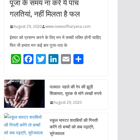
पूजा के समय ना करें ये पांच
गलतियां, नहीं मिलता है फल
August 29, 2020
www.newsofharyana.com
ईश्वर को प्रसन्न करने के लिए मन में सच्ची भक्ति होनी चाहिए
फिर भी हमारा मन कई बार पूजा-पाठ के
W
F
T
Li
E
S
h
ac
w
n
m
h
at
e
itt
k
ai
ar
s
b
er
e
l
e
पलवलः पहले की रेप की झूठी
शिकायत, युवक से मांगे लाखों रुपये
A
o
dI
August 29, 2020
p
o
n
p
k
स्कूल मास्टर शराबियों की गिनती
करेंगे तो बच्चों को कब पढ़ाएंगे,
सुरेजवाला