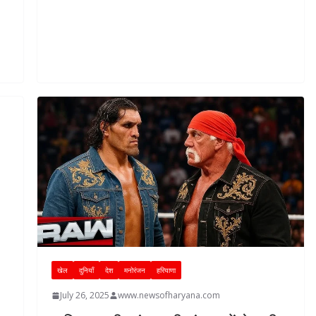
खेल
दुनियाँ
देश
मनोरंजन
हरियाणा
July 26, 2025
www.newsofharyana.com