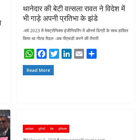
थानेदार की बेटी वत्सला रावत ने विदेश में
भी गाड़े अपनी प्रतिभा के झंडे
न
-वर्ष 2023 में मेक्ट्रोनिक्स इंजीनियरिंग में ऑनर्स डिग्री के साथ हासिल
किया था गोल्ड मैडल -अब पीएचडी करने की तैयारी
W
F
T
Li
E
S
h
ac
w
n
m
h
at
e
itt
k
ai
ar
Read More
s
b
er
e
l
e
A
o
dI
p
o
n
p
k
कारोबार
दुनियाँ
देश
हरियाणा
February 5, 2026
www.newsofharyana.com