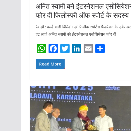
अमित स्वामी बने इंटरनेशनल एसोसियेश
फोर दी फिलोस्फी ऑफ स्पोर्ट के सदस्य
रेवाड़ी : वर्ल्ड बाडी बिल्डिंग एवं फिसीक स्पोर्टस फैडरेशन के एम्बेसडर
एट लार्ज अमित स्वामी को इंटरनेशनल एसोसियेशन फोर दी
W
F
T
Li
E
S
h
ac
w
n
m
h
at
e
itt
k
ai
ar
Read More
s
b
er
e
l
e
A
o
dI
p
o
n
p
k