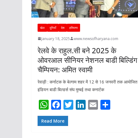
खेल
दुनियाँ
देश
हरियाणा
January 18, 2025
www.newsofharyana.com
रेलवे के राहुल.सी बने 2025 के
ओवरआल सीनियर नेशनल बाडी बिल्डिंग
चैम्पियन: अमित स्वामी
रेवाड़ी : कर्नाटक के बेल्गाम शहर में 12 से 16 जनवरी तक आयोजित
इंडियन बाडी बिल्डर्स संघ मुम्बई तथा कनार्टक
W
F
T
Li
E
S
h
ac
w
n
m
h
at
e
itt
k
ai
ar
Read More
s
b
er
e
l
e