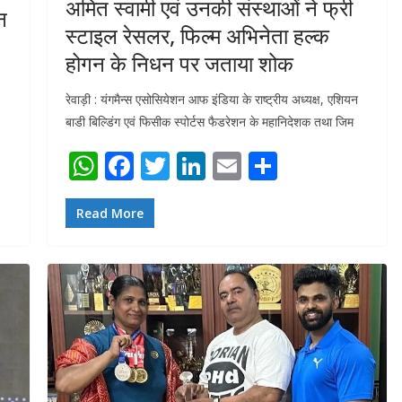
अमित स्वामी एवं उनकी संस्थाओं ने फ्री
न
स्टाइल रेसलर, फिल्म अभिनेता हल्क
होगन के निधन पर जताया शोक
रेवाड़ी : यंगमैन्स एसोसियेशन आफ इंडिया के राष्ट्रीय अध्यक्ष, एशियन
बाडी बिल्डिंग एवं फिसीक स्पोर्टस फैडरेशन के महानिदेशक तथा जिम
W
F
T
Li
E
S
h
ac
w
n
m
h
at
e
itt
k
ai
ar
Read More
s
b
er
e
l
e
A
o
dI
p
o
n
p
k