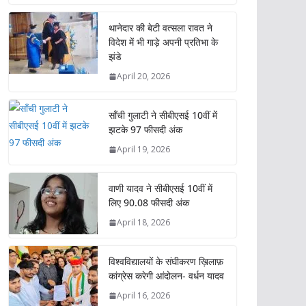
at
e
itt
k
ai
ar
s
b
er
e
l
e
थानेदार की बेटी वत्सला रावत ने
विदेश में भी गाड़े अपनी प्रतिभा के
A
o
dI
झंडे
p
o
n
April 20, 2026
p
k
साँची गुलाटी ने सीबीएसई 10वीं में
झटके 97 फीसदी अंक
April 19, 2026
वाणी यादव ने सीबीएसई 10वीं में
लिए 90.08 फीसदी अंक
April 18, 2026
विश्वविद्यालयों के संघीकरण ख़िलाफ़
कांग्रेस करेगी आंदोलन- वर्धन यादव
April 16, 2026