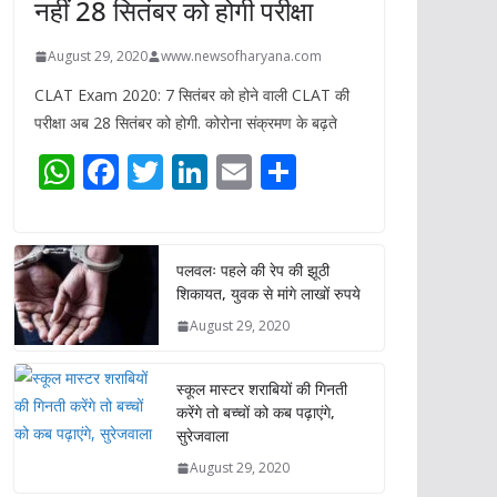
नहीं 28 सितंबर को होगी परीक्षा
August 29, 2020
www.newsofharyana.com
CLAT Exam 2020: 7 सितंबर को होने वाली CLAT की
परीक्षा अब 28 सितंबर को होगी. कोरोना संक्रमण के बढ़ते
W
F
T
Li
E
S
h
ac
w
n
m
h
at
e
itt
k
ai
ar
s
b
er
e
l
e
पलवलः पहले की रेप की झूठी
शिकायत, युवक से मांगे लाखों रुपये
A
o
dI
August 29, 2020
p
o
n
p
k
स्कूल मास्टर शराबियों की गिनती
करेंगे तो बच्चों को कब पढ़ाएंगे,
सुरेजवाला
August 29, 2020