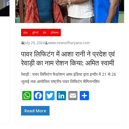
खेल
दुनियाँ
देश
हरियाणा
July 29, 2024
www.newsofharyana.com
पावर लिफिटंग में आशा रानी ने प्रदेश एवं
रेवाड़ी का नाम रोशन किया: अमित स्वामी
रेवाड़ी : पावर लिफिटंग फैडरेशन आफ इंडिया द्वारा इन्दौर में 21 से 26
जुलाई तक आयोजित राष्ट्रीय पावर लिफिटंग चैम्पियनशिप
W
F
T
Li
E
S
h
ac
w
n
m
h
at
e
itt
k
ai
ar
Read More
s
b
er
e
l
e