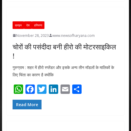
s
b
er
e
l
e
A
o
dI
p
o
n
क्राइम
देश
हरियाणा
p
k
November 28, 2023
www.newsofharyana.com
चोरों की पसंदीदा बनी हीरो की मोटरसाइकिल
!
गुरुग्राम : शहर में हीरो स्प्लेंडर और इसके अन्य तीन मॉडलों के मालिकों के
लिए चिंता का कारण है क्योंकि
W
F
T
Li
E
S
h
ac
w
n
m
h
at
e
itt
k
ai
ar
Read More
s
b
er
e
l
e
A
o
dI