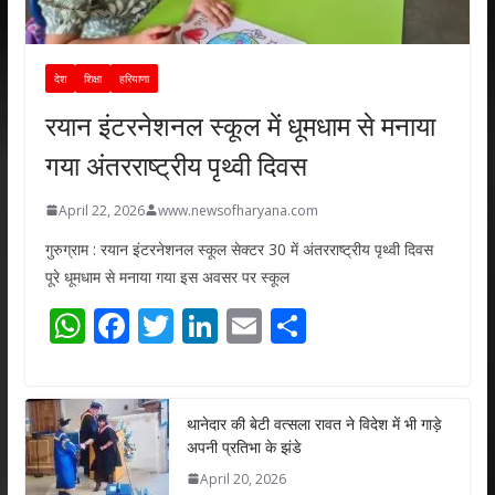
देश
शिक्षा
हरियाणा
रयान इंटरनेशनल स्कूल में धूमधाम से मनाया
गया अंतरराष्ट्रीय पृथ्वी दिवस
April 22, 2026
www.newsofharyana.com
गुरुग्राम : रयान इंटरनेशनल स्कूल सेक्टर 30 में अंतरराष्ट्रीय पृथ्वी दिवस
पूरे धूमधाम से मनाया गया इस अवसर पर स्कूल
W
F
T
Li
E
S
h
ac
w
n
m
h
at
e
itt
k
ai
ar
s
b
er
e
l
e
थानेदार की बेटी वत्सला रावत ने विदेश में भी गाड़े
अपनी प्रतिभा के झंडे
A
o
dI
April 20, 2026