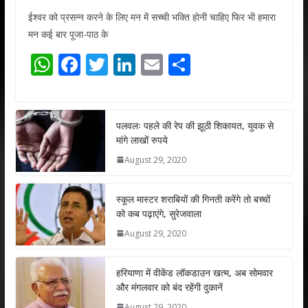
ईश्वर को प्रसन्न करने के लिए मन में सच्ची भक्ति होनी चाहिए फिर भी हमारा
मन कई बार पूजा-पाठ के
W
F
T
Li
E
S
h
ac
w
n
m
h
at
e
itt
k
ai
ar
s
b
er
e
l
e
पलवलः पहले की रेप की झूठी शिकायत, युवक से
मांगे लाखों रुपये
A
o
dI
August 29, 2020
p
o
n
p
k
स्कूल मास्टर शराबियों की गिनती करेंगे तो बच्चों
को कब पढ़ाएंगे, सुरेजवाला
August 29, 2020
हरियाणा में वीकेंड लॉकडाउन खत्म, अब सोमवार
और मंगलवार को बंद रहेंगी दुकानें
August 29, 2020