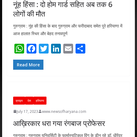
नूंह हिंसा : दो होम गार्ड सहित अब तक 6
लोगों की मौत
गुरुग्राम : नूंह की हिंसा के बाद गुरुग्राम और फरीदाबाद समेत पूरे हरियाणा में
आज हालात स्थिर और बेहद तनावपूर्ण
W
F
T
Li
E
S
h
ac
w
n
m
h
at
e
itt
k
ai
ar
Read More
s
b
er
e
l
e
A
o
dI
p
o
n
क्राइम
देश
हरियाणा
p
k
July 17, 2023
www.newsofharyana.com
आख़िरकार धरा गया रंगबाज प्रोफेसर
गुरुग्राम : गुरुग्राम यूनिवर्सिटी के फार्मास्युटिकल विंग के डीन रहे डॉ. धीरेंद्र