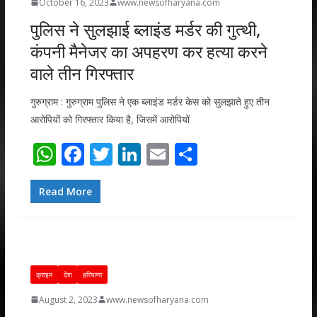
October 16, 2023
www.newsofharyana.com
पुलिस ने सुलझाई ब्लाइंड मर्डर की गुत्थी,
कंपनी मैनेजर का अपहरण कर हत्या करने
वाले तीन गिरफ्तार
गुरुग्राम : गुरुग्राम पुलिस ने एक ब्लाइंड मर्डर केस को सुलझाते हुए तीन
आरोपियों को गिरफ्तार किया है, जिसमें आरोपियों
W
F
T
Li
E
S
h
ac
w
n
m
h
at
e
itt
k
ai
ar
Read More
s
b
er
e
l
e
A
o
dI
p
o
n
क्राइम
देश
हरियाणा
p
k
August 2, 2023
www.newsofharyana.com