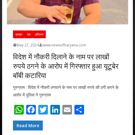
क्राइम
देश
हरियाणा
May 27, 2024
www.newsofharyana.com
विदेश में नौकरी दिलाने के नाम पर लाखों
रुपये ठगने के आरोप में गिरफ्तार हुआ यूटूबेर
बॉबी कटारिया
गुरुग्राम : विदेश में नौकरी लगवाने के नाम पर लाखाें रुपये की ठगी करने के
आरोप में पुलिस ने गुरुग्राम
W
F
T
Li
E
S
h
ac
w
n
m
h
at
e
itt
k
ai
ar
Read More