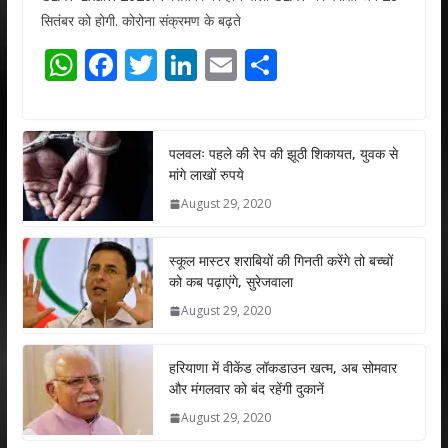
सितंबर को होगी. कोरोना संक्रमण के बढ़ते
W
F
T
Li
E
S
h
ac
w
n
m
h
at
e
itt
k
ai
ar
s
b
er
e
l
e
पलवलः पहले की रेप की झूठी शिकायत, युवक से
मांगे लाखों रुपये
A
o
dI
August 29, 2020
p
o
n
p
k
स्कूल मास्टर शराबियों की गिनती करेंगे तो बच्चों
को कब पढ़ाएंगे, सुरेजवाला
August 29, 2020
हरियाणा में वीकेंड लॉकडाउन खत्म, अब सोमवार
और मंगलवार को बंद रहेंगी दुकानें
August 29, 2020