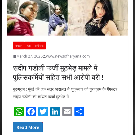
क्राइम
देश
हरियाणा
March 27, 2026
www.newsofharyana.com
संदीप गडोली फर्जी मुठभेड़ मामले में
पुलिसकर्मियों सहित सभी आरोपी बरी !
गुरुग्राम : मुंबई की एक सत्र अदालत ने शुक्रवार को गुरुग्राम के गैंगस्टर
संदीप गडोली की कथित फर्जी मुठभेड़ में
W
F
T
Li
E
S
h
ac
w
n
m
h
at
e
itt
k
ai
ar
Read More