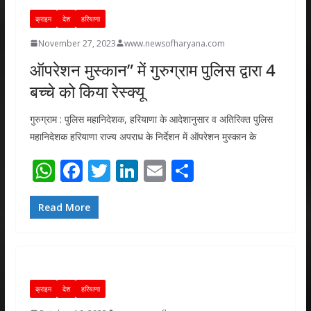
p
o
n
क्राइम
देश
हरियाणा
p
k
November 27, 2023
www.newsofharyana.com
ऑपरेशन मुस्कान” में गुरुग्राम पुलिस द्वारा 4
बच्चे को किया रेस्क्यू
गुरुग्राम : पुलिस महानिदेशक, हरियाणा के आदेशानुसार व अतिरिक्त पुलिस
महानिदेशक हरियाणा राज्य अपराध के निर्देशन में ऑपरेशन मुस्कान के
W
F
T
Li
E
S
h
ac
w
n
m
h
at
e
itt
k
ai
ar
Read More
s
b
er
e
l
e
A
o
dI
p
o
n
क्राइम
देश
हरियाणा
p
k