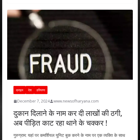
s
b
er
e
l
e
A
o
dI
p
o
n
p
k
क्राइम
देश
हरियाणा
December 7, 2024
www.newsofharyana.com
दुकान दिलाने के नाम कर दी लाखों की ठगी,
अब पीड़ित काट रहा थाने के चक्कर !
गुरुग्राम: यहां पर कमर्शियल यूनिट बुक करने के नाम पर एक व्यक्ति के साथ