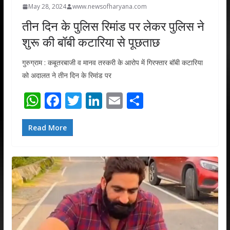
May 28, 2024
www.newsofharyana.com
तीन दिन के पुलिस रिमांड पर लेकर पुलिस ने
शुरू की बॉबी कटारिया से पूछताछ
गुरुग्राम : कबूतरबाजी व मानव तस्करी के आरोप में गिरफ्तार बॉबी कटारिया
को अदालत ने तीन दिन के रिमांड पर
W
F
T
Li
E
S
h
ac
w
n
m
h
at
e
itt
k
ai
ar
Read More
s
b
er
e
l
e
A
o
dI
p
o
n
p
k