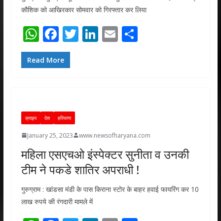
कौशिक को आखिरकार सोमवार को गिरफ्तार कर लिया
W
F
T
Li
E
S
h
ac
w
n
m
h
at
e
itt
k
ai
ar
Read More
s
b
er
e
l
e
A
o
dI
p
o
n
क्राइम
देश
हरियाणा
p
k
January 25, 2023
www.newsofharyana.com
महिला एसएचओ इंस्पेक्टर सुनीता व उनकी
टीम ने पकडे शातिर अपराधी !
गुरुग्राम : खांडसा मंडी के पास किराना स्टोर के बाहर हवाई फायरिंग कर 10
लाख रुपये की रंगदारी मामले में