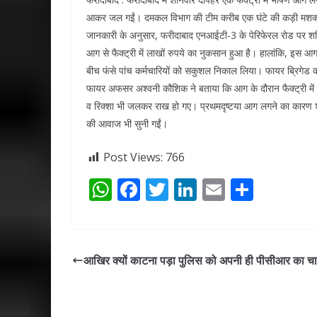
आकर जल गईं। दमकल विभाग की टीम करीब एक घंटे की कड़ी मशक
जानकारी के अनुसार, फरीदाबाद एनआईटी-3 के पेरिफेरल रोड पर शनि
आग से फैक्ट्री में लाखों रुपये का नुकसान हुआ है। हालांकि, इस आग
बीच फंसे पांच कर्मचारियों को सकुशल निकाल लिया। फायर ब्रिगेड की 
फायर अफसर अश्वनी कौशिक ने बताया कि आग के दौरान फैक्ट्री में फं
व रिक्शा भी जलकर राख हो गए। प्रथमदृष्टया आग लगने का कारण शा
की आवाज भी सुनी गईं।
Post Views:
766
W
F
T
Li
E
S
h
ac
w
n
m
h
at
e
itt
k
ai
ar
s
b
er
e
l
e
आखिर क्यों काटना पड़ा पुलिस को अपनी ही पीसीआर का चा
A
o
dI
p
o
n