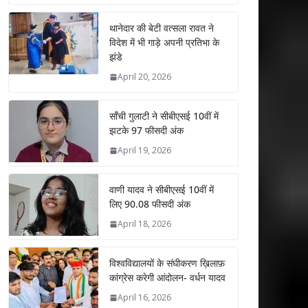
at
e
itt
k
ai
ar
s
b
er
e
l
e
थानेदार की बेटी वत्सला रावत ने
विदेश में भी गाड़े अपनी प्रतिभा के
A
o
dI
झंडे
p
o
n
April 20, 2026
p
k
साँची गुलाटी ने सीबीएसई 10वीं में
झटके 97 फीसदी अंक
April 19, 2026
वाणी यादव ने सीबीएसई 10वीं में
लिए 90.08 फीसदी अंक
April 18, 2026
विश्वविद्यालयों के संघीकरण ख़िलाफ़
कांग्रेस करेगी आंदोलन- वर्धन यादव
April 16, 2026