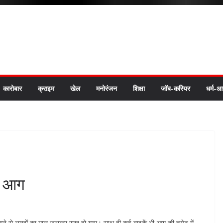
कारोबार
क्राइम
खेल
मनोरंजन
शिक्षा
जॉब-करियर
धर्म-आ
षण आग
 लगने से लाखों का माल जलकर राख हो गया। साथ ही कई बाइकें भी आग की चपेट में