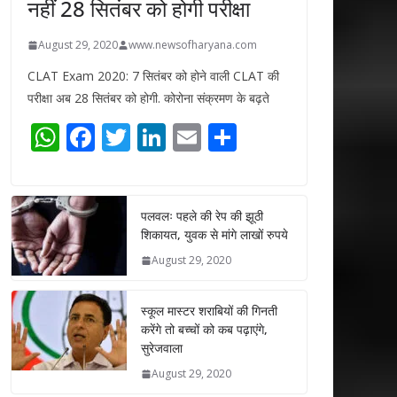
नहीं 28 सितंबर को होगी परीक्षा
August 29, 2020
www.newsofharyana.com
CLAT Exam 2020: 7 सितंबर को होने वाली CLAT की
परीक्षा अब 28 सितंबर को होगी. कोरोना संक्रमण के बढ़ते
W
F
T
Li
E
S
h
ac
w
n
m
h
at
e
itt
k
ai
ar
s
b
er
e
l
e
पलवलः पहले की रेप की झूठी
शिकायत, युवक से मांगे लाखों रुपये
A
o
dI
August 29, 2020
p
o
n
p
k
स्कूल मास्टर शराबियों की गिनती
करेंगे तो बच्चों को कब पढ़ाएंगे,
सुरेजवाला
August 29, 2020