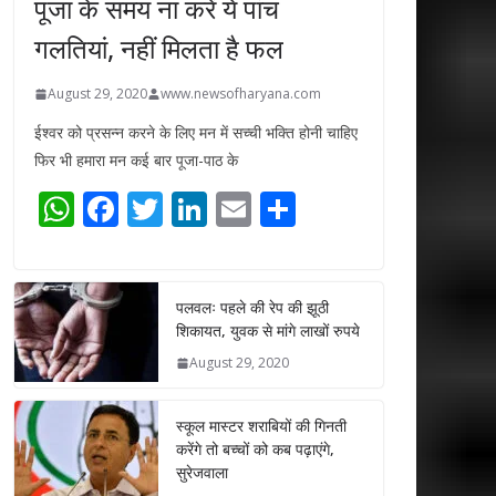
पूजा के समय ना करें ये पांच
गलतियां, नहीं मिलता है फल
August 29, 2020
www.newsofharyana.com
ईश्वर को प्रसन्न करने के लिए मन में सच्ची भक्ति होनी चाहिए
फिर भी हमारा मन कई बार पूजा-पाठ के
W
F
T
Li
E
S
h
ac
w
n
m
h
at
e
itt
k
ai
ar
s
b
er
e
l
e
पलवलः पहले की रेप की झूठी
शिकायत, युवक से मांगे लाखों रुपये
A
o
dI
August 29, 2020
p
o
n
p
k
स्कूल मास्टर शराबियों की गिनती
करेंगे तो बच्चों को कब पढ़ाएंगे,
सुरेजवाला