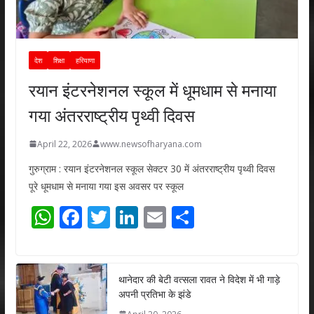
देश
शिक्षा
हरियाणा
रयान इंटरनेशनल स्कूल में धूमधाम से मनाया
गया अंतरराष्ट्रीय पृथ्वी दिवस
April 22, 2026
www.newsofharyana.com
गुरुग्राम : रयान इंटरनेशनल स्कूल सेक्टर 30 में अंतरराष्ट्रीय पृथ्वी दिवस
पूरे धूमधाम से मनाया गया इस अवसर पर स्कूल
W
F
T
Li
E
S
h
ac
w
n
m
h
at
e
itt
k
ai
ar
s
b
er
e
l
e
थानेदार की बेटी वत्सला रावत ने विदेश में भी गाड़े
अपनी प्रतिभा के झंडे
A
o
dI