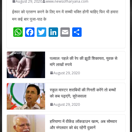
August 29, 2020
www.newsofharyana.com
ईश्वर को प्रसन्न करने के लिए मन में सच्ची भक्ति होनी चाहिए फिर भी हमारा
मन कई बार पूजा-पाठ के
W
F
T
Li
E
S
h
ac
w
n
m
h
at
e
itt
k
ai
ar
s
b
er
e
l
e
पलवलः पहले की रेप की झूठी शिकायत, युवक से
मांगे लाखों रुपये
A
o
dI
August 29, 2020
p
o
n
p
k
स्कूल मास्टर शराबियों की गिनती करेंगे तो बच्चों
को कब पढ़ाएंगे, सुरेजवाला
August 29, 2020
हरियाणा में वीकेंड लॉकडाउन खत्म, अब सोमवार
और मंगलवार को बंद रहेंगी दुकानें