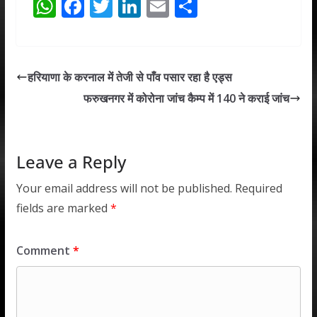
W
F
T
Li
E
S
h
ac
w
n
m
h
at
e
itt
k
ai
ar
s
b
er
e
l
e
हरियाणा के करनाल में तेजी से पाँव पसार रहा है एड्स
A
o
dI
फरुखनगर में कोरोना जांच कैम्प में 140 ने कराई जांच
p
o
n
p
k
Leave a Reply
Your email address will not be published.
Required
fields are marked
*
Comment
*