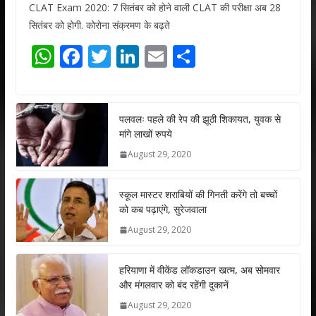
CLAT Exam 2020: 7 सितंबर को होने वाली CLAT की परीक्षा अब 28
सितंबर को होगी. कोरोना संक्रमण के बढ़ते
W
F
T
Li
E
S
h
ac
w
n
m
h
at
e
itt
k
ai
ar
s
b
er
e
l
e
पलवलः पहले की रेप की झूठी शिकायत, युवक से
मांगे लाखों रुपये
A
o
dI
August 29, 2020
p
o
n
p
k
स्कूल मास्टर शराबियों की गिनती करेंगे तो बच्चों
को कब पढ़ाएंगे, सुरेजवाला
August 29, 2020
हरियाणा में वीकेंड लॉकडाउन खत्म, अब सोमवार
और मंगलवार को बंद रहेंगी दुकानें
August 29, 2020