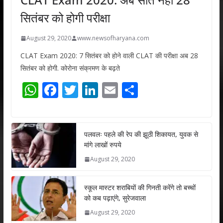
सितंबर को होगी परीक्षा
August 29, 2020
www.newsofharyana.com
CLAT Exam 2020: 7 सितंबर को होने वाली CLAT की परीक्षा अब 28
सितंबर को होगी. कोरोना संक्रमण के बढ़ते
W
F
T
Li
E
S
h
ac
w
n
m
h
at
e
itt
k
ai
ar
s
b
er
e
l
e
पलवलः पहले की रेप की झूठी शिकायत, युवक से
मांगे लाखों रुपये
A
o
dI
August 29, 2020
p
o
n
p
k
स्कूल मास्टर शराबियों की गिनती करेंगे तो बच्चों
को कब पढ़ाएंगे, सुरेजवाला
August 29, 2020