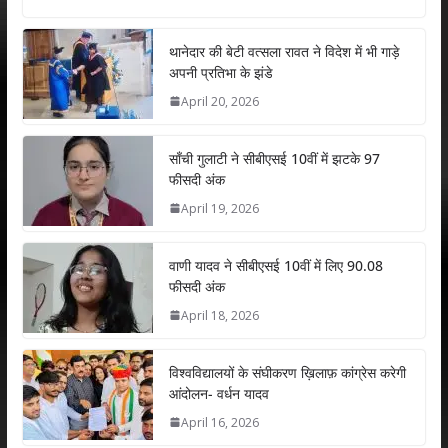
at
e
itt
k
ai
ar
s
b
er
e
l
e
थानेदार की बेटी वत्सला रावत ने विदेश में भी गाड़े
अपनी प्रतिभा के झंडे
A
o
dI
April 20, 2026
p
o
n
p
k
साँची गुलाटी ने सीबीएसई 10वीं में झटके 97
फीसदी अंक
April 19, 2026
वाणी यादव ने सीबीएसई 10वीं में लिए 90.08
फीसदी अंक
April 18, 2026
विश्वविद्यालयों के संघीकरण ख़िलाफ़ कांग्रेस करेगी
आंदोलन- वर्धन यादव
April 16, 2026