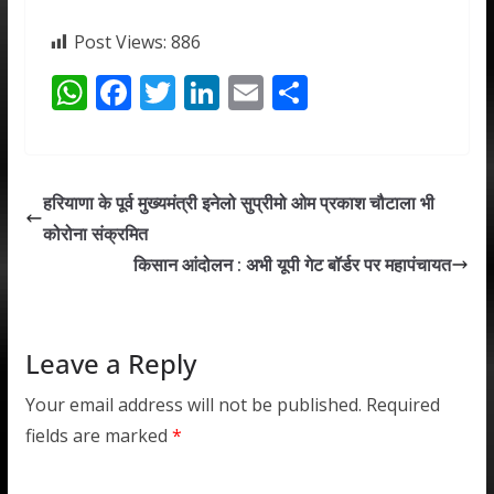
Post Views:
886
W
F
T
Li
E
S
h
ac
w
n
m
h
at
e
itt
k
ai
ar
s
b
er
e
l
e
हरियाणा के पूर्व मुख्यमंत्री इनेलो सुप्रीमो ओम प्रकाश चौटाला भी
A
o
dI
कोरोना संक्रमित
p
o
n
किसान आंदोलन : अभी यूपी गेट बॉर्डर पर महापंचायत
p
k
Leave a Reply
Your email address will not be published.
Required
fields are marked
*