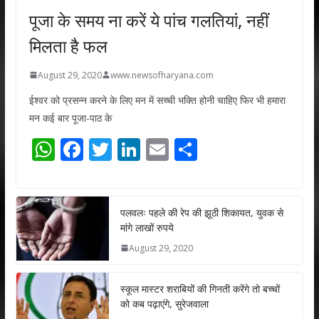
पूजा के समय ना करें ये पांच गलतियां, नहीं
मिलता है फल
August 29, 2020
www.newsofharyana.com
ईश्वर को प्रसन्न करने के लिए मन में सच्ची भक्ति होनी चाहिए फिर भी हमारा
मन कई बार पूजा-पाठ के
W
F
T
Li
E
S
h
ac
w
n
m
h
at
e
itt
k
ai
ar
s
b
er
e
l
e
पलवलः पहले की रेप की झूठी शिकायत, युवक से
मांगे लाखों रुपये
A
o
dI
August 29, 2020
p
o
n
p
k
स्कूल मास्टर शराबियों की गिनती करेंगे तो बच्चों
को कब पढ़ाएंगे, सुरेजवाला