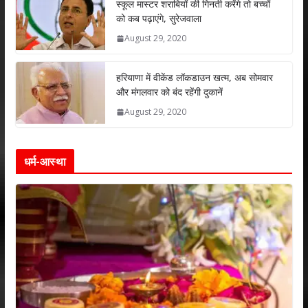
p
k
स्कूल मास्टर शराबियों की गिनती करेंगे तो बच्चों
को कब पढ़ाएंगे, सुरेजवाला
August 29, 2020
हरियाणा में वीकेंड लॉकडाउन खत्म, अब सोमवार
और मंगलवार को बंद रहेंगी दुकानें
August 29, 2020
धर्म-आस्था