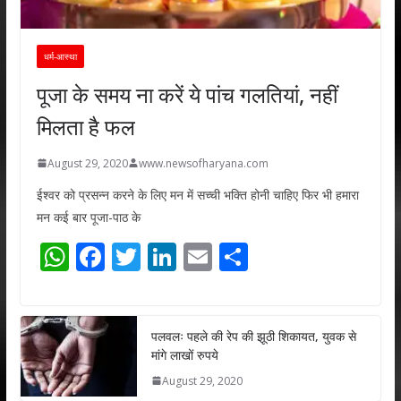
धर्म-आस्था
पूजा के समय ना करें ये पांच गलतियां, नहीं
मिलता है फल
August 29, 2020
www.newsofharyana.com
ईश्वर को प्रसन्न करने के लिए मन में सच्ची भक्ति होनी चाहिए फिर भी हमारा
मन कई बार पूजा-पाठ के
W
F
T
Li
E
S
h
ac
w
n
m
h
at
e
itt
k
ai
ar
s
b
er
e
l
e
पलवलः पहले की रेप की झूठी शिकायत, युवक से
मांगे लाखों रुपये
A
o
dI
August 29, 2020
p
o
n