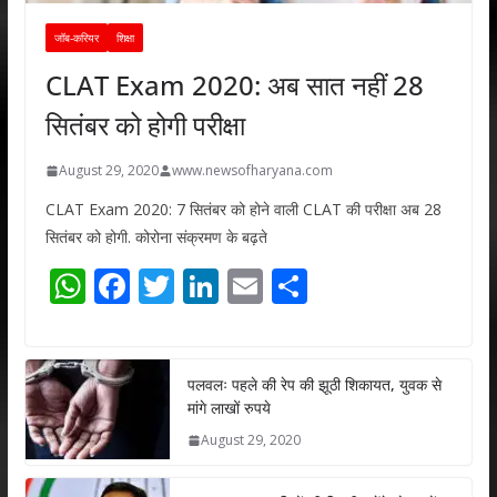
जॉब-करियर
शिक्षा
CLAT Exam 2020: अब सात नहीं 28
सितंबर को होगी परीक्षा
August 29, 2020
www.newsofharyana.com
CLAT Exam 2020: 7 सितंबर को होने वाली CLAT की परीक्षा अब 28
सितंबर को होगी. कोरोना संक्रमण के बढ़ते
W
F
T
Li
E
S
h
ac
w
n
m
h
at
e
itt
k
ai
ar
s
b
er
e
l
e
पलवलः पहले की रेप की झूठी शिकायत, युवक से
मांगे लाखों रुपये
A
o
dI
August 29, 2020
p
o
n