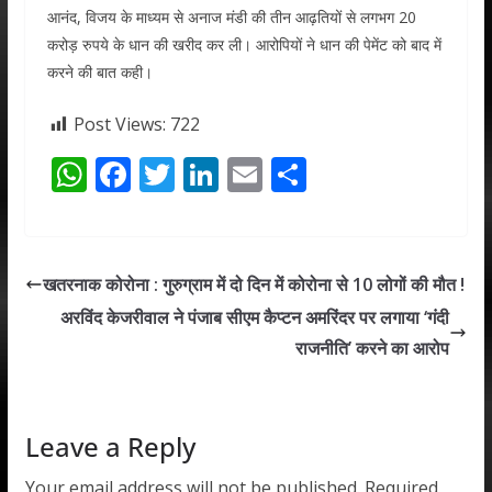
आनंद, विजय के माध्यम से अनाज मंडी की तीन आढ़तियों से लगभग 20
करोड़ रुपये के धान की खरीद कर ली। आरोपियों ने धान की पेमेंट को बाद में
करने की बात कही।
Post Views:
722
W
F
T
Li
E
S
h
ac
w
n
m
h
at
e
itt
k
ai
ar
s
b
er
e
l
e
खतरनाक कोरोना : गुरुग्राम में दो दिन में कोरोना से 10 लोगों की मौत !
A
o
dI
अरविंद केजरीवाल ने पंजाब सीएम कैप्टन अमरिंदर पर लगाया ‘गंदी
p
o
n
राजनीति’ करने का आरोप
p
k
Leave a Reply
Your email address will not be published.
Required