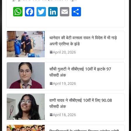
W
F
T
Li
E
S
h
ac
w
n
m
h
at
e
itt
k
ai
ar
s
b
er
e
l
e
थानेदार की बेटी वत्सला रावत ने विदेश में भी गाड़े
अपनी प्रतिभा के झंडे
A
o
dI
April 20, 2026
p
o
n
p
k
साँची गुलाटी ने सीबीएसई 10वीं में झटके 97
फीसदी अंक
April 19, 2026
वाणी यादव ने सीबीएसई 10वीं में लिए 90.08
फीसदी अंक
April 18, 2026