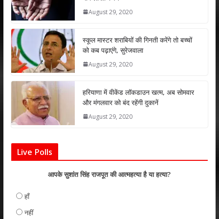
A
o
dI
August 29, 2020
p
o
n
p
k
स्कूल मास्टर शराबियों की गिनती करेंगे तो बच्चों
को कब पढ़ाएंगे, सुरेजवाला
August 29, 2020
हरियाणा में वीकेंड लॉकडाउन खत्म, अब सोमवार
और मंगलवार को बंद रहेंगी दुकानें
August 29, 2020
Live Polls
आपके सुशांत सिंह राजपूत की आत्महत्या है या हत्या?
हाँ
नहीं