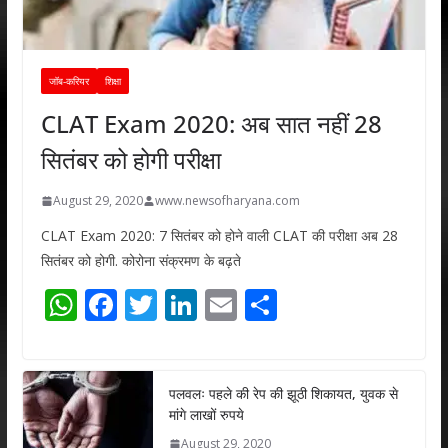
जॉब-करियर
शिक्षा
CLAT Exam 2020: अब सात नहीं 28
सितंबर को होगी परीक्षा
August 29, 2020
www.newsofharyana.com
CLAT Exam 2020: 7 सितंबर को होने वाली CLAT की परीक्षा अब 28
सितंबर को होगी. कोरोना संक्रमण के बढ़ते
W
F
T
Li
E
S
h
ac
w
n
m
h
at
e
itt
k
ai
ar
s
b
er
e
l
e
पलवलः पहले की रेप की झूठी शिकायत, युवक से
मांगे लाखों रुपये
A
o
dI
August 29, 2020