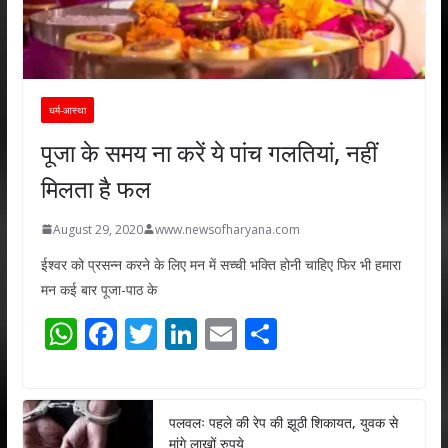
धर्म-आस्था
पूजा के समय ना करें ये पांच गलतियां, नहीं
मिलता है फल
August 29, 2020
www.newsofharyana.com
ईश्वर को प्रसन्न करने के लिए मन में सच्ची भक्ति होनी चाहिए फिर भी हमारा
मन कई बार पूजा-पाठ के
W
F
T
Li
E
S
h
ac
w
n
m
h
at
e
itt
k
ai
ar
s
b
er
e
l
e
पलवलः पहले की रेप की झूठी शिकायत, युवक से
मांगे लाखों रुपये