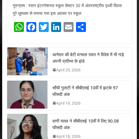
गुरुग्राम : रयान इंटरनेशनल स्कूल सेक्टर 30 में अंतरराष्ट्रीय पृथ्वी दिवस
पूरे धूमधाम से मनाया गया इस अवसर पर स्कूल
W
F
T
Li
E
S
h
ac
w
n
m
h
at
e
itt
k
ai
ar
s
b
er
e
l
e
थानेदार की बेटी वत्सला रावत ने विदेश में भी गाड़े
अपनी प्रतिभा के झंडे
A
o
dI
April 20, 2026
p
o
n
p
k
साँची गुलाटी ने सीबीएसई 10वीं में झटके 97
फीसदी अंक
April 19, 2026
वाणी यादव ने सीबीएसई 10वीं में लिए 90.08
फीसदी अंक
April 18, 2026