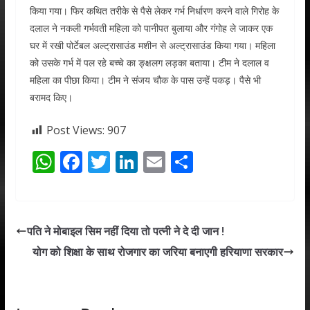
किया गया। फिर कथित तरीके से पैसे लेकर गर्भ निर्धारण करने वाले गिरोह के
दलाल ने नकली गर्भवती महिला को पानीपत बुलाया और गंगोह ले जाकर एक
घर में रखी पोर्टेबल अल्ट्रासाउंड मशीन से अल्ट्रासाउंड किया गया। महिला
को उसके गर्भ में पल रहे बच्चे का ङ्क्षलग लड़का बताया। टीम ने दलाल व
महिला का पीछा किया। टीम ने संजय चौक के पास उन्हें पकड़। पैसे भी
बरामद किए।
Post Views:
907
W
F
T
Li
E
S
h
ac
w
n
m
h
at
e
itt
k
ai
ar
s
b
er
e
l
e
पति ने मोबाइल सिम नहीं दिया तो पत्नी ने दे दी जान !
A
o
dI
योग को शिक्षा के साथ रोजगार का जरिया बनाएगी हरियाणा सरकार
p
o
n
p
k