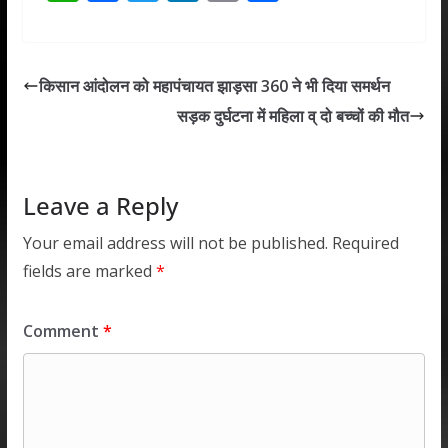
h
ac
w
n
m
h
at
e
itt
k
ai
ar
s
b
er
e
l
e
किसान आंदोलन को महापंचायत झाड़सा 360 ने भी दिया समर्थन
A
o
dI
सड़क दुर्घटना में महिला व् दो बच्चों की मौत
p
o
n
p
k
Leave a Reply
Your email address will not be published.
Required
fields are marked
*
Comment
*