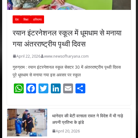
देश
शिक्षा
हरियाणा
रयान इंटरनेशनल स्कूल में धूमधाम से मनाया
गया अंतरराष्ट्रीय पृथ्वी दिवस
April 22, 2026
www.newsofharyana.com
गुरुग्राम : रयान इंटरनेशनल स्कूल सेक्टर 30 में अंतरराष्ट्रीय पृथ्वी दिवस
पूरे धूमधाम से मनाया गया इस अवसर पर स्कूल
W
F
T
Li
E
S
h
ac
w
n
m
h
at
e
itt
k
ai
ar
s
b
er
e
l
e
थानेदार की बेटी वत्सला रावत ने विदेश में भी गाड़े
अपनी प्रतिभा के झंडे
A
o
dI
April 20, 2026
p
o
n