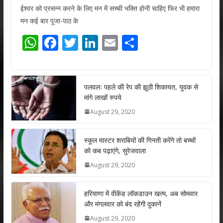
ईश्वर को प्रसन्न करने के लिए मन में सच्ची भक्ति होनी चाहिए फिर भी हमारा
मन कई बार पूजा-पाठ के
W
F
T
Li
E
S
h
ac
w
n
m
h
at
e
itt
k
ai
ar
s
b
er
e
l
e
पलवलः पहले की रेप की झूठी शिकायत, युवक से
मांगे लाखों रुपये
A
o
dI
August 29, 2020
p
o
n
p
k
स्कूल मास्टर शराबियों की गिनती करेंगे तो बच्चों
को कब पढ़ाएंगे, सुरेजवाला
August 29, 2020
हरियाणा में वीकेंड लॉकडाउन खत्म, अब सोमवार
और मंगलवार को बंद रहेंगी दुकानें
August 29, 2020