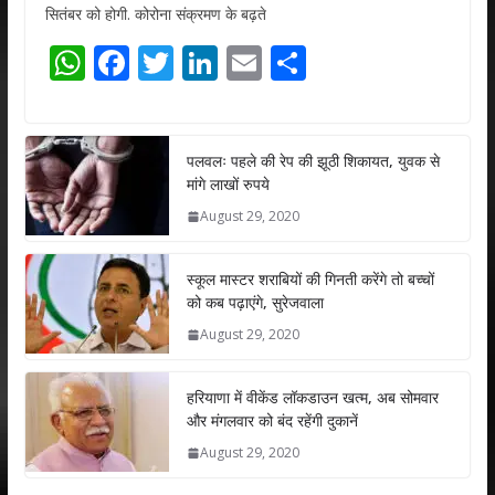
सितंबर को होगी. कोरोना संक्रमण के बढ़ते
W
F
T
Li
E
S
h
ac
w
n
m
h
at
e
itt
k
ai
ar
s
b
er
e
l
e
पलवलः पहले की रेप की झूठी शिकायत, युवक से
मांगे लाखों रुपये
A
o
dI
August 29, 2020
p
o
n
p
k
स्कूल मास्टर शराबियों की गिनती करेंगे तो बच्चों
को कब पढ़ाएंगे, सुरेजवाला
August 29, 2020
हरियाणा में वीकेंड लॉकडाउन खत्म, अब सोमवार
और मंगलवार को बंद रहेंगी दुकानें
August 29, 2020