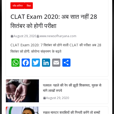
जॉब-करियर
शिक्षा
CLAT Exam 2020: अब सात नहीं 28
सितंबर को होगी परीक्षा
August 29, 2020
www.newsofharyana.com
CLAT Exam 2020: 7 सितंबर को होने वाली CLAT की परीक्षा अब 28
सितंबर को होगी. कोरोना संक्रमण के बढ़ते
W
F
T
Li
E
S
h
ac
w
n
m
h
at
e
itt
k
ai
ar
s
b
er
e
l
e
पलवलः पहले की रेप की झूठी शिकायत, युवक से
मांगे लाखों रुपये
A
o
dI
August 29, 2020
p
o
n
p
k
स्कूल मास्टर शराबियों की गिनती करेंगे तो बच्चों