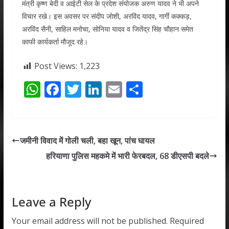
मंत्री कृष्ण बेदी व आईटी सेल के प्रदेश संयोजक अरुण यादव ने भी अपने
विचार रखे। इस अवसर पर संदीप जोशी, अरविंद यादव, गार्गी कक्कड़,
अरविंद सैनी, साहिल मनोचा, सोनिया यादव व जितेंद्र सिंह चौहान समेत
काफी कार्यकर्ता मौजूद रहे।
Post Views:
1,223
W
F
T
Li
E
S
h
ac
w
n
m
h
at
e
itt
k
ai
ar
s
b
er
e
l
e
जमीनी विवाद में गोली चली, बहा खून, पांच घायल
A
o
dI
हरियाणा पुलिस महकमे में भारी फेरबदल, 68 डीएसपी बदले
p
o
n
p
k
Leave a Reply
Your email address will not be published.
Required