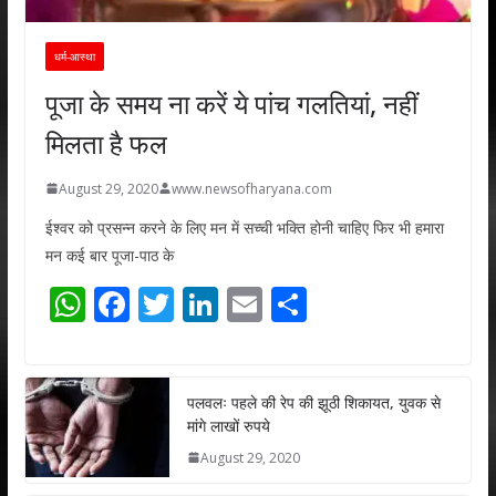
धर्म-आस्था
पूजा के समय ना करें ये पांच गलतियां, नहीं
मिलता है फल
August 29, 2020
www.newsofharyana.com
ईश्वर को प्रसन्न करने के लिए मन में सच्ची भक्ति होनी चाहिए फिर भी हमारा
मन कई बार पूजा-पाठ के
W
F
T
Li
E
S
h
ac
w
n
m
h
at
e
itt
k
ai
ar
s
b
er
e
l
e
पलवलः पहले की रेप की झूठी शिकायत, युवक से
मांगे लाखों रुपये
A
o
dI
August 29, 2020
p
o
n