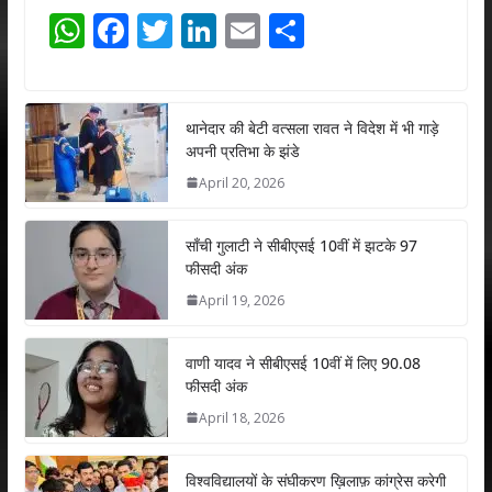
W
F
T
Li
E
S
h
ac
w
n
m
h
at
e
itt
k
ai
ar
s
b
er
e
l
e
थानेदार की बेटी वत्सला रावत ने विदेश में भी गाड़े
अपनी प्रतिभा के झंडे
A
o
dI
April 20, 2026
p
o
n
p
k
साँची गुलाटी ने सीबीएसई 10वीं में झटके 97
फीसदी अंक
April 19, 2026
वाणी यादव ने सीबीएसई 10वीं में लिए 90.08
फीसदी अंक
April 18, 2026
विश्वविद्यालयों के संघीकरण ख़िलाफ़ कांग्रेस करेगी