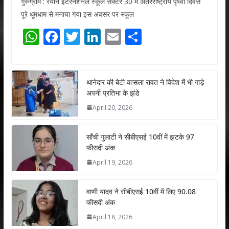
गुरुग्राम : रयान इंटरनेशनल स्कूल सेक्टर 30 में अंतरराष्ट्रीय पृथ्वी दिवस
पूरे धूमधाम से मनाया गया इस अवसर पर स्कूल
W
F
T
Li
E
S
h
ac
w
n
m
h
at
e
itt
k
ai
ar
s
b
er
e
l
e
थानेदार की बेटी वत्सला रावत ने विदेश में भी गाड़े
अपनी प्रतिभा के झंडे
A
o
dI
April 20, 2026
p
o
n
p
k
साँची गुलाटी ने सीबीएसई 10वीं में झटके 97
फीसदी अंक
April 19, 2026
वाणी यादव ने सीबीएसई 10वीं में लिए 90.08
फीसदी अंक
April 18, 2026