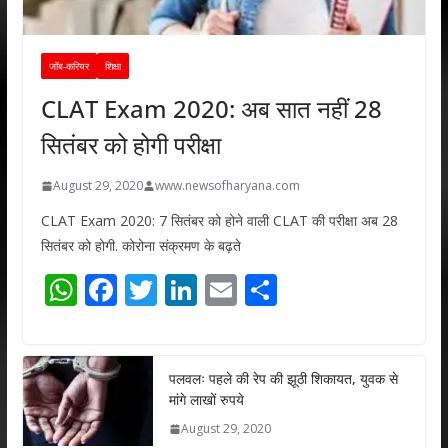
जॉब-करियर
शिक्षा
CLAT Exam 2020: अब सात नहीं 28
सितंबर को होगी परीक्षा
August 29, 2020
www.newsofharyana.com
CLAT Exam 2020: 7 सितंबर को होने वाली CLAT की परीक्षा अब 28
सितंबर को होगी. कोरोना संक्रमण के बढ़ते
W
F
T
Li
E
S
h
ac
w
n
m
h
at
e
itt
k
ai
ar
s
b
er
e
l
e
पलवलः पहले की रेप की झूठी शिकायत, युवक से
मांगे लाखों रुपये
A
o
dI
August 29, 2020