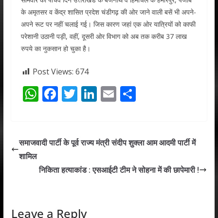
के अमृतसर व केंद्र शासित प्रदेश चंडीगढ़ की ओर जाने वाली बसें भी अपने-
अपने रूट पर नहीं चलाई गई। जिस कारण जहां एक ओर यात्रियों को काफी
परेशानी उठानी पड़ी, वहीं, दूसरी ओर विभाग को अब तक करीब 37 लाख
रुपये का नुकसान हो चुका है।
Post Views:
674
W
F
T
Li
E
S
h
ac
w
n
m
h
at
e
itt
k
ai
ar
s
b
er
e
l
e
समाजवादी पार्टी के पूर्व राज्य मंत्री संदीप शुक्ला आम आदमी पार्टी में
A
o
dI
शामिल
p
o
n
निकिता हत्याकांड : एसआईटी टीम ने सोहना में की छापेमारी !
p
k
Leave a Reply