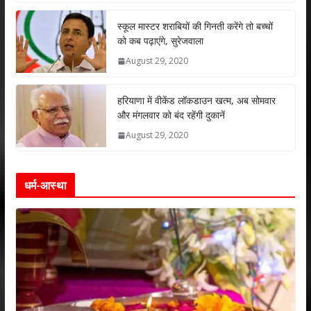
p
o
n
p
k
स्कूल मास्टर शराबियों की गिनती करेंगे तो बच्चों
को कब पढ़ाएंगे, सुरेजवाला
August 29, 2020
हरियाणा में वीकेंड लॉकडाउन खत्म, अब सोमवार
और मंगलवार को बंद रहेंगी दुकानें
August 29, 2020
धर्म-आस्था