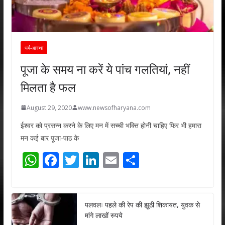
धर्म-आस्था
पूजा के समय ना करें ये पांच गलतियां, नहीं
मिलता है फल
August 29, 2020
www.newsofharyana.com
ईश्वर को प्रसन्न करने के लिए मन में सच्ची भक्ति होनी चाहिए फिर भी हमारा
मन कई बार पूजा-पाठ के
W
F
T
Li
E
S
h
ac
w
n
m
h
at
e
itt
k
ai
ar
s
b
er
e
l
e
पलवलः पहले की रेप की झूठी शिकायत, युवक से
मांगे लाखों रुपये
A
o
dI