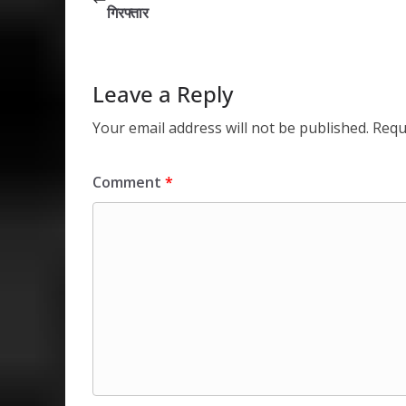
A
o
dI
गिरफ्तार
p
o
n
p
k
Leave a Reply
Your email address will not be published.
Requ
Comment
*