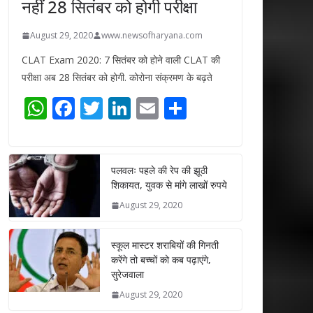
नहीं 28 सितंबर को होगी परीक्षा
August 29, 2020
www.newsofharyana.com
CLAT Exam 2020: 7 सितंबर को होने वाली CLAT की
परीक्षा अब 28 सितंबर को होगी. कोरोना संक्रमण के बढ़ते
W
F
T
Li
E
S
h
ac
w
n
m
h
at
e
itt
k
ai
ar
s
b
er
e
l
e
पलवलः पहले की रेप की झूठी
शिकायत, युवक से मांगे लाखों रुपये
A
o
dI
August 29, 2020
p
o
n
p
k
स्कूल मास्टर शराबियों की गिनती
करेंगे तो बच्चों को कब पढ़ाएंगे,
सुरेजवाला
August 29, 2020