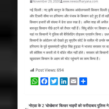
November 29, 2020
www.newsofharyana.com
नई दिल्ली : नए कृषि कानून के खिलाफ आंदोलनकारी किसान दिल्ली कूच क
और टिकरी सीमा पर हरियाणा और पंजाब के किसान डटे हुए हैं तो वहीं, 
किसान हजारों की संख्या में डेरा डाल रखा है। अमित शाह की अपील औ
बावजूद किसान पीछे हटने को तैयार नहीं हैं। सिंघु बॉर्डर पर किसान 
यहां पर किसानों ने पुलिस की बैरिकेडिंग तोड़कर प्रदर्शन किया। उधर
किसानों के आंदोलन को देखते हुए सुप्रीम कोर्ट के वकील भी उनके सम
हरियाणा के पूर्व मुख्यमंत्री भूपेंद्र सिंह हुड्डा ने भाजपा सरकार 
की कोशिश न करती तो ये बॉर्डर सील नहीं होते। सरकार को किसानों 
खुदवाकर किसान के अहम को चोट पहुंचाने का काम किया है।
Post Views:
694
W
F
T
Li
E
S
h
ac
w
n
m
h
at
e
itt
k
ai
ar
s
b
er
e
l
e
नोएडा के 2 ‘धोखेबाज’ बिल्डर भाइयों को फरीदाबाद पुलिस न