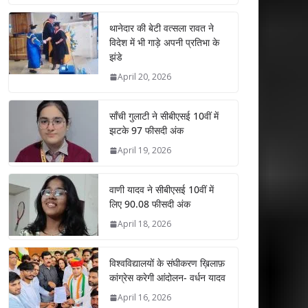
at
e
itt
k
ai
ar
s
b
er
e
l
e
थानेदार की बेटी वत्सला रावत ने
विदेश में भी गाड़े अपनी प्रतिभा के
A
o
dI
झंडे
p
o
n
April 20, 2026
p
k
साँची गुलाटी ने सीबीएसई 10वीं में
झटके 97 फीसदी अंक
April 19, 2026
वाणी यादव ने सीबीएसई 10वीं में
लिए 90.08 फीसदी अंक
April 18, 2026
विश्वविद्यालयों के संघीकरण ख़िलाफ़
कांग्रेस करेगी आंदोलन- वर्धन यादव
April 16, 2026