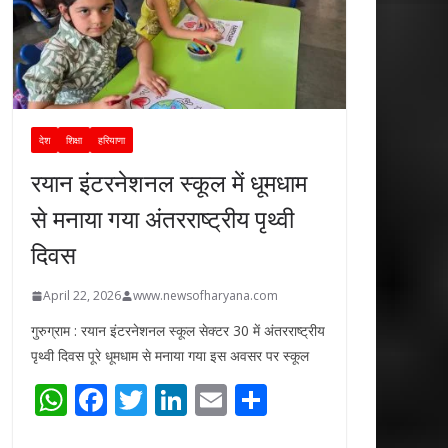
देश
शिक्षा
हरियाणा
रयान इंटरनेशनल स्कूल में धूमधाम
से मनाया गया अंतरराष्ट्रीय पृथ्वी
दिवस
April 22, 2026
www.newsofharyana.com
गुरुग्राम : रयान इंटरनेशनल स्कूल सेक्टर 30 में अंतरराष्ट्रीय
पृथ्वी दिवस पूरे धूमधाम से मनाया गया इस अवसर पर स्कूल
W
F
T
Li
E
S
h
ac
w
n
m
h