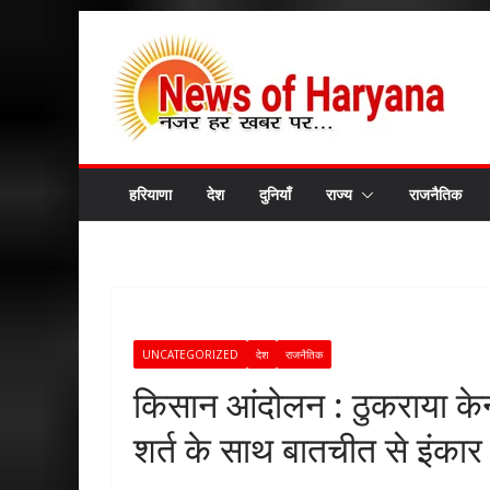
Skip
to
content
हरियाणा
देश
दुनियाँ
राज्य
राजनैतिक
UNCATEGORIZED
देश
राजनैतिक
किसान आंदोलन : ठुकराया केन
शर्त के साथ बातचीत से इंकार 