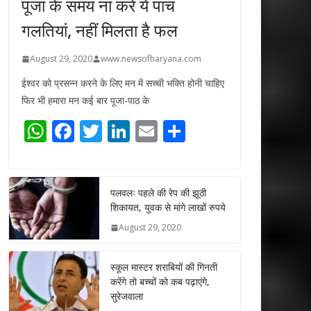
पूजा के समय ना करें ये पांच
गलतियां, नहीं मिलता है फल
August 29, 2020
www.newsofharyana.com
ईश्वर को प्रसन्न करने के लिए मन में सच्ची भक्ति होनी चाहिए
फिर भी हमारा मन कई बार पूजा-पाठ के
W
F
T
Li
E
S
h
ac
w
n
m
h
at
e
itt
k
ai
ar
s
b
er
e
l
e
पलवलः पहले की रेप की झूठी
शिकायत, युवक से मांगे लाखों रुपये
A
o
dI
August 29, 2020
p
o
n
p
k
स्कूल मास्टर शराबियों की गिनती
करेंगे तो बच्चों को कब पढ़ाएंगे,
सुरेजवाला