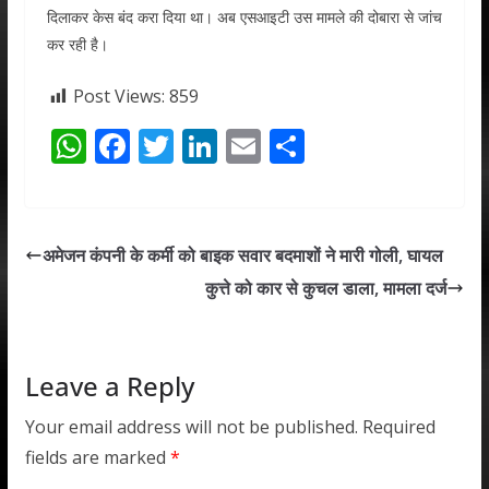
दिलाकर केस बंद करा दिया था। अब एसआइटी उस मामले की दोबारा से जांच
कर रही है।
Post Views:
859
W
F
T
Li
E
S
h
ac
w
n
m
h
at
e
itt
k
ai
ar
s
b
er
e
l
e
अमेजन कंपनी के कर्मी को बाइक सवार बदमाशों ने मारी गोली, घायल
A
o
dI
कुत्ते को कार से कुचल डाला, मामला दर्ज
p
o
n
p
k
Leave a Reply
Your email address will not be published.
Required
fields are marked
*