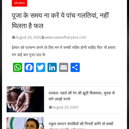
धर्म-आस्था
पूजा के समय ना करें ये पांच गलतियां, नहीं
मिलता है फल
August 29, 2020
www.newsofharyana.com
ईश्वर को प्रसन्न करने के लिए मन में सच्ची भक्ति होनी चाहिए फिर भी हमारा
मन कई बार पूजा-पाठ के
W
F
T
Li
E
S
h
ac
w
n
m
h
at
e
itt
k
ai
ar
s
b
er
e
l
e
पलवलः पहले की रेप की झूठी शिकायत, युवक से
मांगे लाखों रुपये
A
o
dI
August 29, 2020
p
o
n
p
k
स्कूल मास्टर शराबियों की गिनती करेंगे तो बच्चों