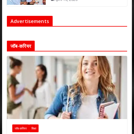
Advertisements
जॉब-करियर
जॉब-करियर
शिक्षा