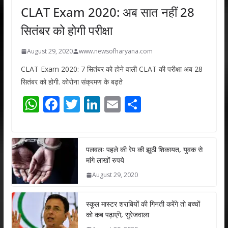
CLAT Exam 2020: अब सात नहीं 28
सितंबर को होगी परीक्षा
August 29, 2020
www.newsofharyana.com
CLAT Exam 2020: 7 सितंबर को होने वाली CLAT की परीक्षा अब 28
सितंबर को होगी. कोरोना संक्रमण के बढ़ते
W
F
T
Li
E
S
h
ac
w
n
m
h
at
e
itt
k
ai
ar
s
b
er
e
l
e
पलवलः पहले की रेप की झूठी शिकायत, युवक से
मांगे लाखों रुपये
A
o
dI
August 29, 2020
p
o
n
p
k
स्कूल मास्टर शराबियों की गिनती करेंगे तो बच्चों
को कब पढ़ाएंगे, सुरेजवाला