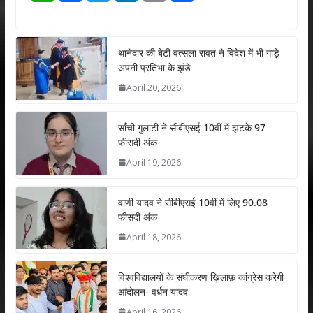
h
ac
w
n
m
h
at
e
itt
k
ai
ar
s
b
er
e
l
e
थानेदार की बेटी वत्सला रावत ने विदेश में भी गाड़े
अपनी प्रतिभा के झंडे
A
o
dI
April 20, 2026
p
o
n
p
k
साँची गुलाटी ने सीबीएसई 10वीं में झटके 97
फीसदी अंक
April 19, 2026
वाणी यादव ने सीबीएसई 10वीं में लिए 90.08
फीसदी अंक
April 18, 2026
विश्वविद्यालयों के संघीकरण ख़िलाफ़ कांग्रेस करेगी
आंदोलन- वर्धन यादव
April 16, 2026