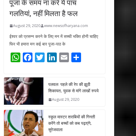
पूजा के समय ना करें ये पांच
गलतियां, नहीं मिलता है फल
August 29, 2020
www.newsofharyana.com
ईश्वर को प्रसन्न करने के लिए मन में सच्ची भक्ति होनी चाहिए
फिर भी हमारा मन कई बार पूजा-पाठ के
W
F
T
Li
E
S
h
ac
w
n
m
h
at
e
itt
k
ai
ar
s
b
er
e
l
e
पलवलः पहले की रेप की झूठी
शिकायत, युवक से मांगे लाखों रुपये
A
o
dI
August 29, 2020
p
o
n
p
k
स्कूल मास्टर शराबियों की गिनती
करेंगे तो बच्चों को कब पढ़ाएंगे,
सुरेजवाला