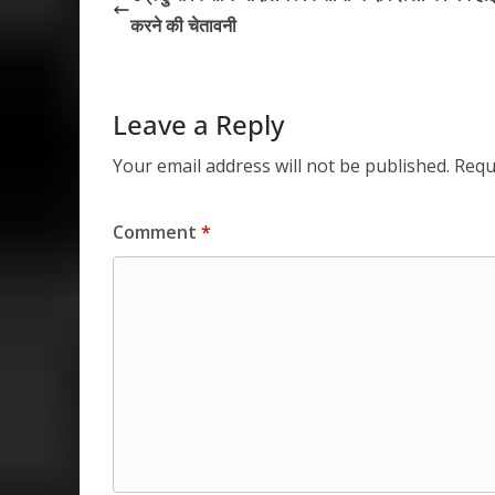
A
o
dI
करने की चेतावनी
p
o
n
p
k
Leave a Reply
Your email address will not be published.
Requ
Comment
*