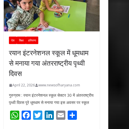
देश
शिक्षा
हरियाणा
रयान इंटरनेशनल स्कूल में धूमधाम
से मनाया गया अंतरराष्ट्रीय पृथ्वी
दिवस
April 22, 2026
www.newsofharyana.com
गुरुग्राम : रयान इंटरनेशनल स्कूल सेक्टर 30 में अंतरराष्ट्रीय
पृथ्वी दिवस पूरे धूमधाम से मनाया गया इस अवसर पर स्कूल
W
F
T
Li
E
S
h
ac
w
n
m
h