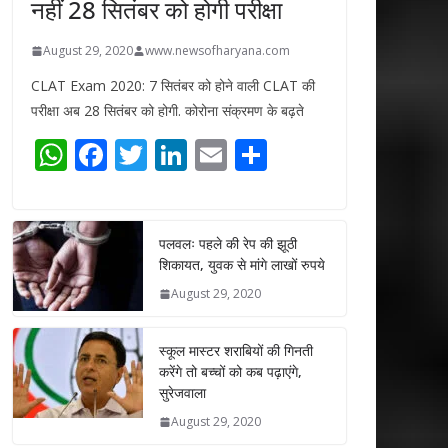
नहीं 28 सितंबर को होगी परीक्षा
August 29, 2020
www.newsofharyana.com
CLAT Exam 2020: 7 सितंबर को होने वाली CLAT की
परीक्षा अब 28 सितंबर को होगी. कोरोना संक्रमण के बढ़ते
W
F
T
Li
E
S
h
ac
w
n
m
h
at
e
itt
k
ai
ar
s
b
er
e
l
e
पलवलः पहले की रेप की झूठी
शिकायत, युवक से मांगे लाखों रुपये
A
o
dI
August 29, 2020
p
o
n
p
k
स्कूल मास्टर शराबियों की गिनती
करेंगे तो बच्चों को कब पढ़ाएंगे,
सुरेजवाला
August 29, 2020