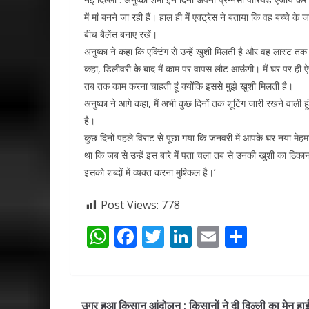
में मां बनने जा रही हैं। हाल ही में एक्ट्रेस ने बताया कि वह बच्चे 
बीच बैलेंस बनाए रखें।
अनुष्का ने कहा कि एक्टिंग से उन्हें खुशी मिलती है और वह लास्ट त
कहा, डिलीवरी के बाद मैं काम पर वापस लौट आऊंगी। मैं घर पर ही ऐ
तब तक काम करना चाहती हूं क्योंकि इससे मुझे खुशी मिलती है।
अनुष्का ने आगे कहा, मैं अभी कुछ दिनों तक शूटिंग जारी रखने वाली
है।
कुछ दिनों पहले विराट से पूछा गया कि जनवरी में आपके घर नया मेह
था कि जब से उन्हें इस बारे में पता चला तब से उनकी खुशी का ठिका
इसको शब्दों में व्यक्त करना मुश्किल है।’
Post Views:
778
W
F
T
Li
E
S
h
ac
w
n
m
h
at
e
itt
k
ai
ar
s
b
er
e
l
e
उग्र हुआ किसान आंदोलन : किसानों ने दी दिल्ली का मेन हाई