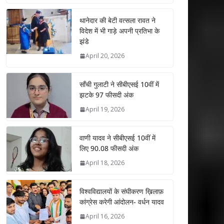
at
e
itt
k
ai
ar
s
b
er
e
l
e
थानेदार की बेटी वत्सला रावत ने
विदेश में भी गाड़े अपनी प्रतिभा के
A
o
dI
झंडे
p
o
n
April 20, 2026
p
k
साँची गुलाटी ने सीबीएसई 10वीं में
झटके 97 फीसदी अंक
April 19, 2026
वाणी यादव ने सीबीएसई 10वीं में
लिए 90.08 फीसदी अंक
April 18, 2026
विश्वविद्यालयों के संघीकरण ख़िलाफ़
कांग्रेस करेगी आंदोलन- वर्धन यादव
April 16, 2026