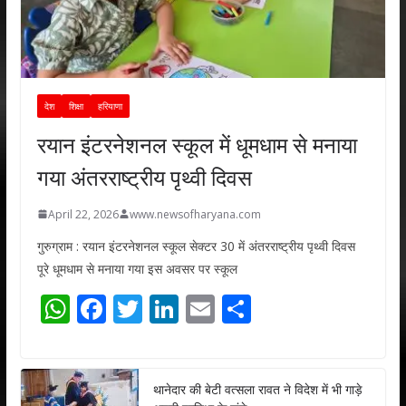
देश
शिक्षा
हरियाणा
रयान इंटरनेशनल स्कूल में धूमधाम से मनाया
गया अंतरराष्ट्रीय पृथ्वी दिवस
April 22, 2026
www.newsofharyana.com
गुरुग्राम : रयान इंटरनेशनल स्कूल सेक्टर 30 में अंतरराष्ट्रीय पृथ्वी दिवस
पूरे धूमधाम से मनाया गया इस अवसर पर स्कूल
W
F
T
Li
E
S
h
ac
w
n
m
h
at
e
itt
k
ai
ar
s
b
er
e
l
e
थानेदार की बेटी वत्सला रावत ने विदेश में भी गाड़े