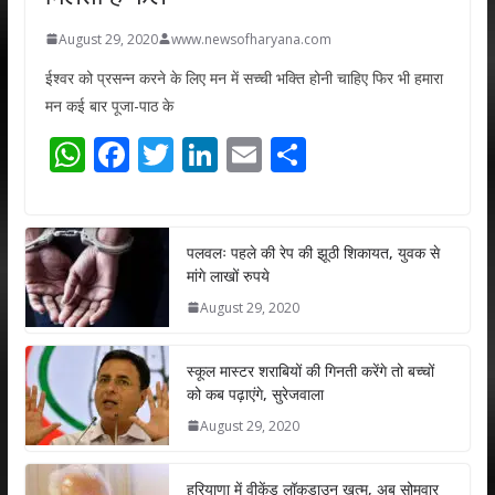
August 29, 2020
www.newsofharyana.com
ईश्वर को प्रसन्न करने के लिए मन में सच्ची भक्ति होनी चाहिए फिर भी हमारा
मन कई बार पूजा-पाठ के
W
F
T
Li
E
S
h
ac
w
n
m
h
at
e
itt
k
ai
ar
s
b
er
e
l
e
पलवलः पहले की रेप की झूठी शिकायत, युवक से
मांगे लाखों रुपये
A
o
dI
August 29, 2020
p
o
n
p
k
स्कूल मास्टर शराबियों की गिनती करेंगे तो बच्चों
को कब पढ़ाएंगे, सुरेजवाला
August 29, 2020
हरियाणा में वीकेंड लॉकडाउन खत्म, अब सोमवार