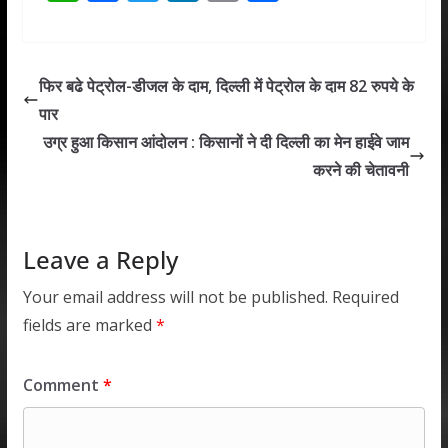
h
ac
w
n
m
h
at
e
itt
k
ai
ar
s
b
er
e
l
e
फिर बढे पेट्रोल-डीजल के दाम, दिल्ली में पेट्रोल के दाम 82 रुपये के
A
o
dI
पार
p
o
n
उग्र हुआ किसान आंदोलन : किसानों ने दी दिल्ली का मेन हाईवे जाम
p
k
करने की चेतावनी
Leave a Reply
Your email address will not be published.
Required
fields are marked
*
Comment
*