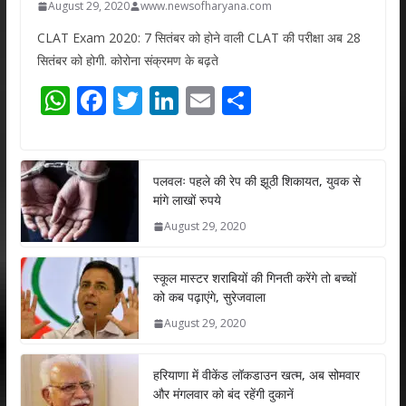
August 29, 2020
www.newsofharyana.com
CLAT Exam 2020: 7 सितंबर को होने वाली CLAT की परीक्षा अब 28
सितंबर को होगी. कोरोना संक्रमण के बढ़ते
W
F
T
Li
E
S
h
ac
w
n
m
h
at
e
itt
k
ai
ar
s
b
er
e
l
e
पलवलः पहले की रेप की झूठी शिकायत, युवक से
मांगे लाखों रुपये
A
o
dI
August 29, 2020
p
o
n
p
k
स्कूल मास्टर शराबियों की गिनती करेंगे तो बच्चों
को कब पढ़ाएंगे, सुरेजवाला
August 29, 2020
हरियाणा में वीकेंड लॉकडाउन खत्म, अब सोमवार
और मंगलवार को बंद रहेंगी दुकानें