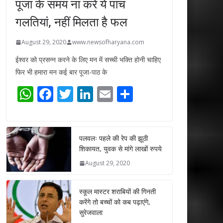
पूजा के समय ना करें ये पांच
गलतियां, नहीं मिलता है फल
August 29, 2020
www.newsofharyana.com
ईश्वर को प्रसन्न करने के लिए मन में सच्ची भक्ति होनी चाहिए
फिर भी हमारा मन कई बार पूजा-पाठ के
W
F
T
Li
E
S
h
ac
w
n
m
h
at
e
itt
k
ai
ar
s
b
er
e
l
e
पलवलः पहले की रेप की झूठी
शिकायत, युवक से मांगे लाखों रुपये
A
o
dI
August 29, 2020
p
o
n
p
k
स्कूल मास्टर शराबियों की गिनती
करेंगे तो बच्चों को कब पढ़ाएंगे,
सुरेजवाला