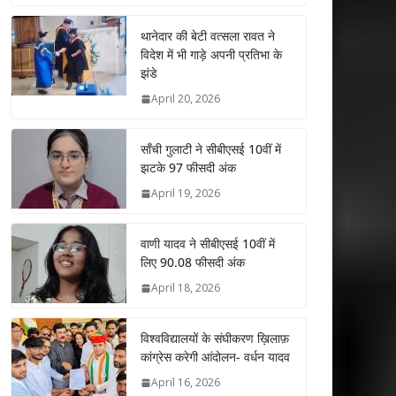
at
e
itt
k
ai
ar
s
b
er
e
l
e
थानेदार की बेटी वत्सला रावत ने
विदेश में भी गाड़े अपनी प्रतिभा के
A
o
dI
झंडे
p
o
n
April 20, 2026
p
k
साँची गुलाटी ने सीबीएसई 10वीं में
झटके 97 फीसदी अंक
April 19, 2026
वाणी यादव ने सीबीएसई 10वीं में
लिए 90.08 फीसदी अंक
April 18, 2026
विश्वविद्यालयों के संघीकरण ख़िलाफ़
कांग्रेस करेगी आंदोलन- वर्धन यादव
April 16, 2026