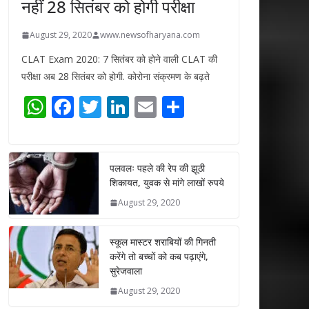
नहीं 28 सितंबर को होगी परीक्षा
August 29, 2020
www.newsofharyana.com
CLAT Exam 2020: 7 सितंबर को होने वाली CLAT की
परीक्षा अब 28 सितंबर को होगी. कोरोना संक्रमण के बढ़ते
W
F
T
Li
E
S
h
ac
w
n
m
h
at
e
itt
k
ai
ar
s
b
er
e
l
e
पलवलः पहले की रेप की झूठी
शिकायत, युवक से मांगे लाखों रुपये
A
o
dI
August 29, 2020
p
o
n
p
k
स्कूल मास्टर शराबियों की गिनती
करेंगे तो बच्चों को कब पढ़ाएंगे,
सुरेजवाला
August 29, 2020