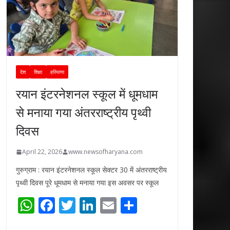
देश
शिक्षा
हरियाणा
रयान इंटरनेशनल स्कूल में धूमधाम
से मनाया गया अंतरराष्ट्रीय पृथ्वी
दिवस
April 22, 2026
www.newsofharyana.com
गुरुग्राम : रयान इंटरनेशनल स्कूल सेक्टर 30 में अंतरराष्ट्रीय
पृथ्वी दिवस पूरे धूमधाम से मनाया गया इस अवसर पर स्कूल
W
F
T
Li
E
S
h
ac
w
n
m
h