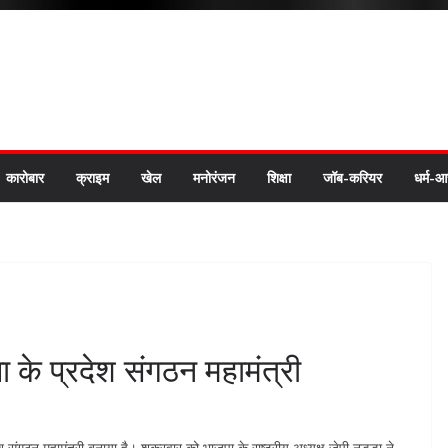
कारोबार
क्राइम
खेल
मनोरंजन
शिक्षा
जॉब-करियर
धर्म-आ
पा के प्रदेश संगठन महामंत्री
श संगठन महामंत्री बनाया है। शुक्रवार को भाजपा के राष्ट्रीय अध्यक्ष जेपी नड्डा ने