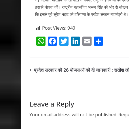
इसकी घोषणा की। राष्ट्रीय महासचिव अरूण सिंह की ओर से संगठन की सू
कि इससे पूर्व सुरेश भट्ट को हरियाणा के प्रदेश संगठन महामंत्री थे।
Post Views:
940
W
F
T
Li
E
S
h
ac
w
n
m
h
at
e
itt
k
ai
ar
s
b
er
e
l
e
प्रदेश सरकार की 26 योजनाओं की दी जानकारी : सतीश ख
A
o
dI
p
o
n
p
k
Leave a Reply
Your email address will not be published.
Requ