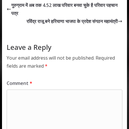
s
b
er
e
l
e
गुरुग्राम में अब तक 4.52 लाख परिवार बनवा चुके है परिवार पहचान
A
o
dI
पत्र
p
o
n
रविंंद्र राजू बने हरियाणा भाजपा के प्रदेश संगठन महामंत्री
p
k
Leave a Reply
Your email address will not be published.
Required
fields are marked
*
Comment
*