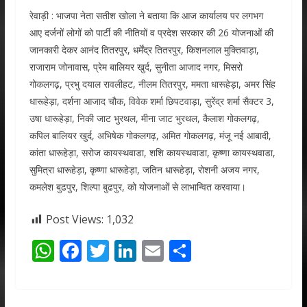
रेवाड़ी : भाजपा नेता सतीश खोला ने बताया कि आज कार्यालय पर लगभग
आए दर्जनों लोगों को पार्टी की नीतियों व प्रदेश सरकार की 26 योजनाओं की
जानकारी देकर आनंद तितरपुर, धर्मेंद्र तितरपुर, किशनलाल मुक्तिवाड़ा,
राजाराम जोनावास, प्रेम बालियर खुर्द, सुनीता आजाद नगर, मिसरो
गोकलगढ़, प्रभु दयाल रावलीहट, नीलम तितरपुर, ममता धारूहेड़ा, अमर सिंह
धारूहेड़ा, दर्शना आजाद चौक, विवेक शर्मा छिपटवाड़ा, सुरेंद्र शर्मा सैक्टर 3,
उषा धारूहेड़ा, निकी जाट भुरथल, मीना जाट भुरथल, कैलाश गोकलगढ़,
कपिल बालियर खुर्द, अभिषेक गोकलगढ़, अमित गोकलगढ़, मंजू नई आबादी,
कांता धारूहेड़ा, सरोज कायस्थवाडा, शशि कायस्थवाडा, कृष्णा कायस्थवाडा,
सुमित्रा धारूहेड़ा, कृष्णा धारूहेड़ा, जतिन धारूहेड़ा, रोशनी अजय नगर,
कमलेश बुढपुर, शिल्पा बुढपुर, को योजनाओं से लाभान्वित करवाया।
Post Views:
1,032
W
F
T
Li
E
S
h
ac
w
n
m
h
at
e
itt
k
ai
ar