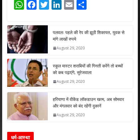
W
F
T
Li
E
S
h
ac
w
n
m
h
at
e
itt
k
ai
ar
s
b
er
e
l
e
पलवलः पहले की रेप की झूठी शिकायत, युवक से
मांगे लाखों रुपये
A
o
dI
August 29, 2020
p
o
n
p
k
स्कूल मास्टर शराबियों की गिनती करेंगे तो बच्चों
को कब पढ़ाएंगे, सुरेजवाला
August 29, 2020
हरियाणा में वीकेंड लॉकडाउन खत्म, अब सोमवार
और मंगलवार को बंद रहेंगी दुकानें
August 29, 2020
धर्म-आस्था