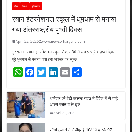
देश
शिक्षा
हरियाणा
रयान इंटरनेशनल स्कूल में धूमधाम से मनाया
गया अंतरराष्ट्रीय पृथ्वी दिवस
April 22, 2026
www.newsofharyana.com
गुरुग्राम : रयान इंटरनेशनल स्कूल सेक्टर 30 में अंतरराष्ट्रीय पृथ्वी दिवस
पूरे धूमधाम से मनाया गया इस अवसर पर स्कूल
W
F
T
Li
E
S
h
ac
w
n
m
h
at
e
itt
k
ai
ar
s
b
er
e
l
e
थानेदार की बेटी वत्सला रावत ने विदेश में भी गाड़े
अपनी प्रतिभा के झंडे
A
o
dI
April 20, 2026
p
o
n
p
k
साँची गुलाटी ने सीबीएसई 10वीं में झटके 97