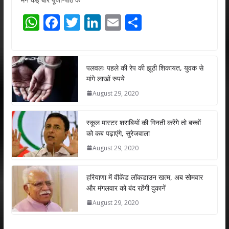
W
F
T
Li
E
S
h
ac
w
n
m
h
at
e
itt
k
ai
ar
s
b
er
e
l
e
पलवलः पहले की रेप की झूठी शिकायत, युवक से
मांगे लाखों रुपये
A
o
dI
August 29, 2020
p
o
n
p
k
स्कूल मास्टर शराबियों की गिनती करेंगे तो बच्चों
को कब पढ़ाएंगे, सुरेजवाला
August 29, 2020
हरियाणा में वीकेंड लॉकडाउन खत्म, अब सोमवार
और मंगलवार को बंद रहेंगी दुकानें
August 29, 2020