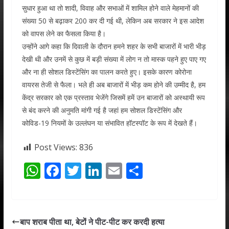
सुधार हुआ था तो शादी, विवाह और सभाओं में शामिल होने वाले मेहमानों की
संख्या 50 से बढ़ाकर 200 कर दी गई थी, लेकिन अब सरकार ने इस आदेश
को वापस लेने का फैसला किया है।
उन्होंने आगे कहा कि दिवाली के दौरान हमने शहर के सभी बाजारों में भारी भीड़
देखी थी और उनमें से कुछ में बड़ी संख्या में लोग न तो मास्क पहने हुए पाए गए
और ना ही सोशल डिस्टेंसिंग का पालन करते हुए। इसके कारण कोरोना
वायरस तेजी से फैला। भले ही अब बाजारों में भीड़ कम होने की उम्मीद है, हम
केंद्र सरकार को एक प्रस्ताव भेजेंगे जिसमें हमें उन बाजारों को अस्थायी रूप
से बंद करने की अनुमति मांगी गई है जहां हम सोशल डिस्टेंसिंग और
कोविड-19 नियमों के उल्लंघन या संभावित हॉटस्पॉट के रूप में देखते हैं।
Post Views:
836
W
F
T
Li
E
S
h
ac
w
n
m
h
at
e
itt
k
ai
ar
s
b
er
e
l
e
बाप शराब पीता था, बेटों ने पीट-पीट कर करदी हत्या