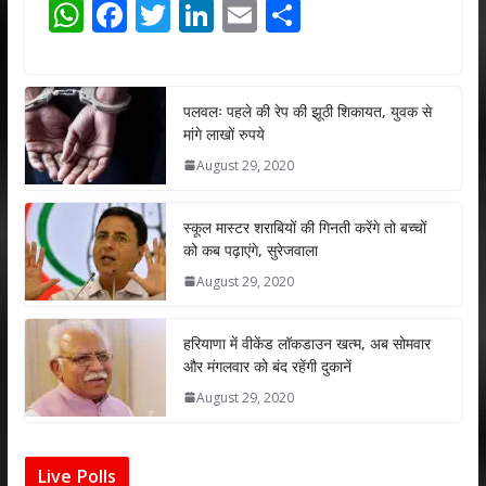
W
F
T
Li
E
S
h
ac
w
n
m
h
at
e
itt
k
ai
ar
s
b
er
e
l
e
पलवलः पहले की रेप की झूठी शिकायत, युवक से
मांगे लाखों रुपये
A
o
dI
August 29, 2020
p
o
n
p
k
स्कूल मास्टर शराबियों की गिनती करेंगे तो बच्चों
को कब पढ़ाएंगे, सुरेजवाला
August 29, 2020
हरियाणा में वीकेंड लॉकडाउन खत्म, अब सोमवार
और मंगलवार को बंद रहेंगी दुकानें
August 29, 2020
Live Polls