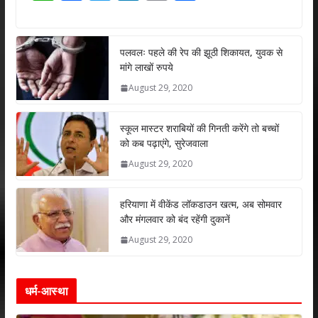
h
ac
w
n
m
h
at
e
itt
k
ai
ar
s
b
er
e
l
e
पलवलः पहले की रेप की झूठी शिकायत, युवक से
मांगे लाखों रुपये
A
o
dI
August 29, 2020
p
o
n
p
k
स्कूल मास्टर शराबियों की गिनती करेंगे तो बच्चों
को कब पढ़ाएंगे, सुरेजवाला
August 29, 2020
हरियाणा में वीकेंड लॉकडाउन खत्म, अब सोमवार
और मंगलवार को बंद रहेंगी दुकानें
August 29, 2020
धर्म-आस्था