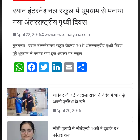
रयान इंटरनेशनल स्कूल में धूमधाम से मनाया
गया अंतरराष्ट्रीय पृथ्वी दिवस
April 22, 2026
www.newsofharyana.com
गुरुग्राम : रयान इंटरनेशनल स्कूल सेक्टर 30 में अंतरराष्ट्रीय पृथ्वी दिवस
पूरे धूमधाम से मनाया गया इस अवसर पर स्कूल
W
F
T
Li
E
S
h
ac
w
n
m
h
at
e
itt
k
ai
ar
s
b
er
e
l
e
थानेदार की बेटी वत्सला रावत ने विदेश में भी गाड़े
अपनी प्रतिभा के झंडे
A
o
dI
April 20, 2026
p
o
n
p
k
साँची गुलाटी ने सीबीएसई 10वीं में झटके 97
फीसदी अंक