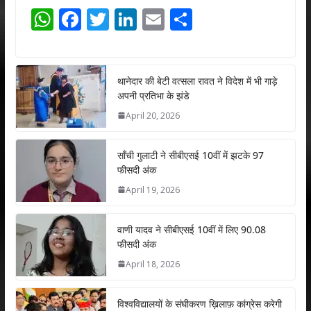
W
F
T
Li
E
S
h
ac
w
n
m
h
at
e
itt
k
ai
ar
s
b
er
e
l
e
थानेदार की बेटी वत्सला रावत ने विदेश में भी गाड़े
अपनी प्रतिभा के झंडे
A
o
dI
April 20, 2026
p
o
n
p
k
साँची गुलाटी ने सीबीएसई 10वीं में झटके 97
फीसदी अंक
April 19, 2026
वाणी यादव ने सीबीएसई 10वीं में लिए 90.08
फीसदी अंक
April 18, 2026
विश्वविद्यालयों के संघीकरण ख़िलाफ़ कांग्रेस करेगी