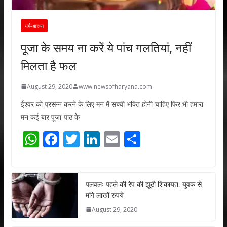
धर्म-आस्था
पूजा के समय ना करें ये पांच गलतियां, नहीं
मिलता है फल
August 29, 2020
www.newsofharyana.com
ईश्वर को प्रसन्न करने के लिए मन में सच्ची भक्ति होनी चाहिए फिर भी हमारा
मन कई बार पूजा-पाठ के
W
F
T
Li
E
S
h
ac
w
n
m
h
at
e
itt
k
ai
ar
s
b
er
e
l
e
पलवलः पहले की रेप की झूठी शिकायत, युवक से
मांगे लाखों रुपये
A
o
dI
August 29, 2020
p
o
n