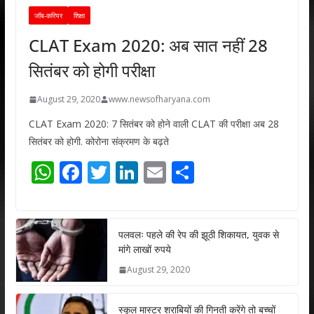
जॉब-करियर
शिक्षा
CLAT Exam 2020: अब सात नहीं 28
सितंबर को होगी परीक्षा
August 29, 2020
www.newsofharyana.com
CLAT Exam 2020: 7 सितंबर को होने वाली CLAT की परीक्षा अब 28
सितंबर को होगी. कोरोना संक्रमण के बढ़ते
W
F
T
Li
E
S
h
ac
w
n
m
h
at
e
itt
k
ai
ar
s
b
er
e
l
e
पलवलः पहले की रेप की झूठी शिकायत, युवक से
मांगे लाखों रुपये
A
o
dI
August 29, 2020
p
o
n
p
k
स्कूल मास्टर शराबियों की गिनती करेंगे तो बच्चों