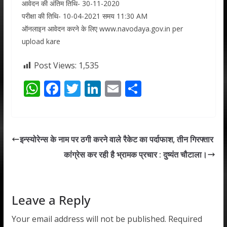
आवेदन की अंतिम तिथि- 30-11-2020
परीक्षा की तिथि- 10-04-2021 समय 11:30 AM
ऑनलाइन आवेदन करने के लिए www.navodaya.gov.in per
upload kare
Post Views:
1,535
W
F
T
Li
E
S
h
ac
w
n
m
h
at
e
itt
k
ai
ar
s
b
er
e
l
e
इन्स्योरेन्स के नाम पर ठगी करने वाले रैकेट का पर्दाफाश, तीन गिरफ्तार
A
o
dI
कांग्रेस कर रही है भ्रामक प्रचार : दुष्यंत चौटाला।
p
o
n
p
k
Leave a Reply
Your email address will not be published.
Required