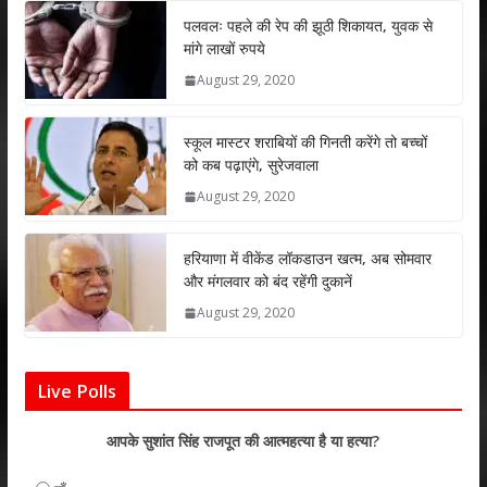
s
b
er
e
l
e
पलवलः पहले की रेप की झूठी शिकायत, युवक से
मांगे लाखों रुपये
A
o
dI
August 29, 2020
p
o
n
p
k
स्कूल मास्टर शराबियों की गिनती करेंगे तो बच्चों
को कब पढ़ाएंगे, सुरेजवाला
August 29, 2020
हरियाणा में वीकेंड लॉकडाउन खत्म, अब सोमवार
और मंगलवार को बंद रहेंगी दुकानें
August 29, 2020
Live Polls
आपके सुशांत सिंह राजपूत की आत्महत्या है या हत्या?