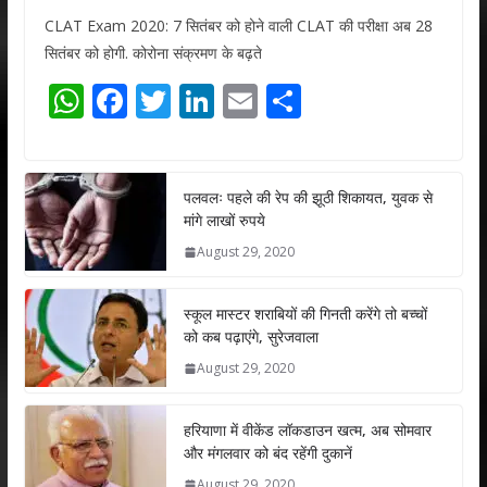
CLAT Exam 2020: 7 सितंबर को होने वाली CLAT की परीक्षा अब 28
सितंबर को होगी. कोरोना संक्रमण के बढ़ते
W
F
T
Li
E
S
h
ac
w
n
m
h
at
e
itt
k
ai
ar
s
b
er
e
l
e
पलवलः पहले की रेप की झूठी शिकायत, युवक से
मांगे लाखों रुपये
A
o
dI
August 29, 2020
p
o
n
p
k
स्कूल मास्टर शराबियों की गिनती करेंगे तो बच्चों
को कब पढ़ाएंगे, सुरेजवाला
August 29, 2020
हरियाणा में वीकेंड लॉकडाउन खत्म, अब सोमवार
और मंगलवार को बंद रहेंगी दुकानें
August 29, 2020