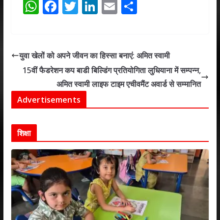
W
F
T
Li
E
S
h
ac
w
n
m
h
at
e
itt
k
ai
ar
s
b
er
e
l
e
युवा खेलों को अपने जीवन का हिस्सा बनाएं: अमित स्वामी
A
o
dI
15वीं फैडरेशन कप बाडी बिल्डिंग प्रतियोगिता लुधियाना में सम्पन्न,
p
o
n
अमित स्वामी लाइफ टाइम एचीवमैंट अवार्ड से सम्मानित
p
k
Advertisements
शिक्षा