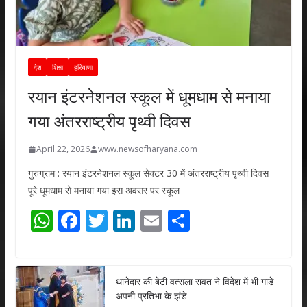
देश
शिक्षा
हरियाणा
रयान इंटरनेशनल स्कूल में धूमधाम से मनाया
गया अंतरराष्ट्रीय पृथ्वी दिवस
April 22, 2026
www.newsofharyana.com
गुरुग्राम : रयान इंटरनेशनल स्कूल सेक्टर 30 में अंतरराष्ट्रीय पृथ्वी दिवस
पूरे धूमधाम से मनाया गया इस अवसर पर स्कूल
W
F
T
Li
E
S
h
ac
w
n
m
h
at
e
itt
k
ai
ar
s
b
er
e
l
e
थानेदार की बेटी वत्सला रावत ने विदेश में भी गाड़े
अपनी प्रतिभा के झंडे