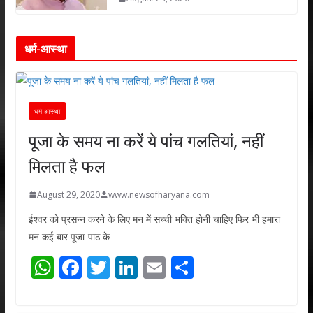
धर्म-आस्था
धर्म-आस्था
पूजा के समय ना करें ये पांच गलतियां, नहीं
मिलता है फल
August 29, 2020
www.newsofharyana.com
ईश्वर को प्रसन्न करने के लिए मन में सच्ची भक्ति होनी चाहिए फिर भी हमारा
मन कई बार पूजा-पाठ के
W
F
T
Li
E
S
h
ac
w
n
m
h
at
e
itt
k
ai
ar