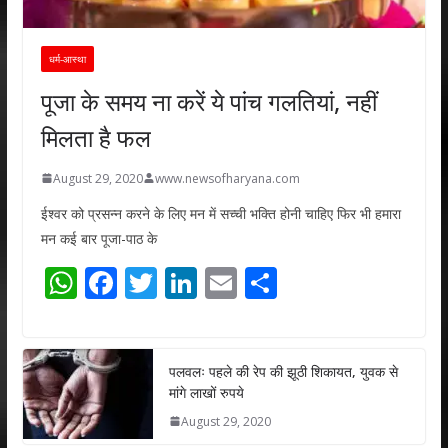
धर्म-आस्था
पूजा के समय ना करें ये पांच गलतियां, नहीं
मिलता है फल
August 29, 2020
www.newsofharyana.com
ईश्वर को प्रसन्न करने के लिए मन में सच्ची भक्ति होनी चाहिए फिर भी हमारा
मन कई बार पूजा-पाठ के
W
F
T
Li
E
S
h
ac
w
n
m
h
at
e
itt
k
ai
ar
s
b
er
e
l
e
पलवलः पहले की रेप की झूठी शिकायत, युवक से
मांगे लाखों रुपये
A
o
dI
August 29, 2020
p
o
n