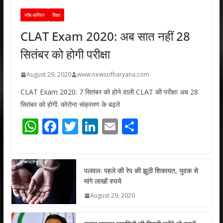
जॉब-करियर
शिक्षा
CLAT Exam 2020: अब सात नहीं 28
सितंबर को होगी परीक्षा
August 29, 2020
www.newsofharyana.com
CLAT Exam 2020: 7 सितंबर को होने वाली CLAT की परीक्षा अब 28
सितंबर को होगी. कोरोना संक्रमण के बढ़ते
W
F
T
Li
E
S
h
ac
w
n
m
h
at
e
itt
k
ai
ar
s
b
er
e
l
e
पलवलः पहले की रेप की झूठी शिकायत, युवक से
मांगे लाखों रुपये
A
o
dI
August 29, 2020
p
o
n
p
k