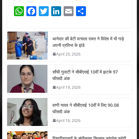
W
F
T
Li
E
S
h
ac
w
n
m
h
at
e
itt
k
ai
ar
s
b
er
e
l
e
थानेदार की बेटी वत्सला रावत ने विदेश में भी गाड़े
अपनी प्रतिभा के झंडे
A
o
dI
April 20, 2026
p
o
n
p
k
साँची गुलाटी ने सीबीएसई 10वीं में झटके 97
फीसदी अंक
April 19, 2026
वाणी यादव ने सीबीएसई 10वीं में लिए 90.08
फीसदी अंक
April 18, 2026
विश्वविद्यालयों के संघीकरण ख़िलाफ़ कांग्रेस करेगी