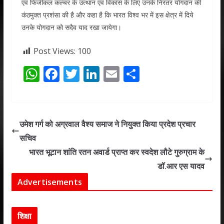
एवं फिजीकल कल्चर के उत्थान एवं विकास के लिए उनके निरंतर योगदान की
कंठमुक्त प्रशंसा की है और कहा है कि भारत विश्व भर में इस क्षेत्र में दिये
उनके योगदान को सदैव याद रखा जायेगा।
Post Views:
100
W
F
T
Li
E
S
h
ac
w
n
m
h
at
e
itt
k
ai
ar
s
b
er
e
l
e
उमेश गर्ग को अग्रवाल वैश्य समाज ने नियुक्त किया प्रदेश प्रचार
A
o
dI
सचिव
p
o
n
भारत भूटान शांति रतन अवार्ड प्राप्त कर स्वदेश लौटे गुरुग्राम के
p
k
डॉ.आर एस यादव
Advertisements
शिक्षा