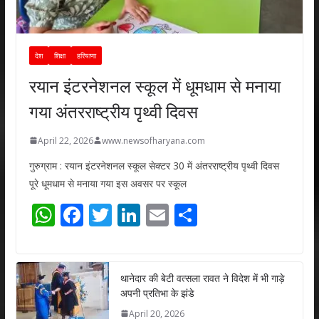
देश
शिक्षा
हरियाणा
रयान इंटरनेशनल स्कूल में धूमधाम से मनाया
गया अंतरराष्ट्रीय पृथ्वी दिवस
April 22, 2026
www.newsofharyana.com
गुरुग्राम : रयान इंटरनेशनल स्कूल सेक्टर 30 में अंतरराष्ट्रीय पृथ्वी दिवस
पूरे धूमधाम से मनाया गया इस अवसर पर स्कूल
W
F
T
Li
E
S
h
ac
w
n
m
h
at
e
itt
k
ai
ar
s
b
er
e
l
e
थानेदार की बेटी वत्सला रावत ने विदेश में भी गाड़े
अपनी प्रतिभा के झंडे
A
o
dI
April 20, 2026