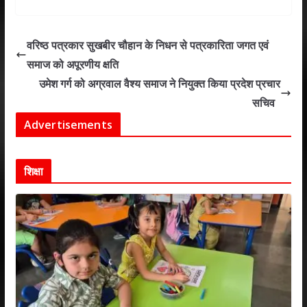
at
e
itt
k
ai
ar
s
b
er
e
l
e
वरिष्ठ पत्रकार सुखबीर चौहान के निधन से पत्रकारिता जगत एवं
A
o
dI
समाज को अपूरणीय क्षति
p
o
n
उमेश गर्ग को अग्रवाल वैश्य समाज ने नियुक्त किया प्रदेश प्रचार
p
k
सचिव
Advertisements
शिक्षा