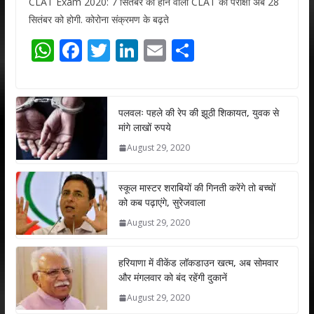
CLAT Exam 2020: 7 सितंबर को होने वाली CLAT की परीक्षा अब 28
सितंबर को होगी. कोरोना संक्रमण के बढ़ते
W
F
T
Li
E
S
h
ac
w
n
m
h
at
e
itt
k
ai
ar
s
b
er
e
l
e
पलवलः पहले की रेप की झूठी शिकायत, युवक से
मांगे लाखों रुपये
A
o
dI
August 29, 2020
p
o
n
p
k
स्कूल मास्टर शराबियों की गिनती करेंगे तो बच्चों
को कब पढ़ाएंगे, सुरेजवाला
August 29, 2020
हरियाणा में वीकेंड लॉकडाउन खत्म, अब सोमवार
और मंगलवार को बंद रहेंगी दुकानें
August 29, 2020