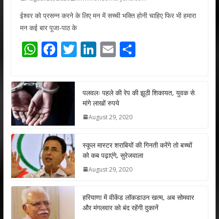
ईश्वर को प्रसन्न करने के लिए मन में सच्ची भक्ति होनी चाहिए फिर भी हमारा
मन कई बार पूजा-पाठ के
W
F
T
Li
E
S
h
ac
w
n
m
h
at
e
itt
k
ai
ar
s
b
er
e
l
e
पलवलः पहले की रेप की झूठी शिकायत, युवक से
मांगे लाखों रुपये
A
o
dI
August 29, 2020
p
o
n
p
k
स्कूल मास्टर शराबियों की गिनती करेंगे तो बच्चों
को कब पढ़ाएंगे, सुरेजवाला
August 29, 2020
हरियाणा में वीकेंड लॉकडाउन खत्म, अब सोमवार
और मंगलवार को बंद रहेंगी दुकानें