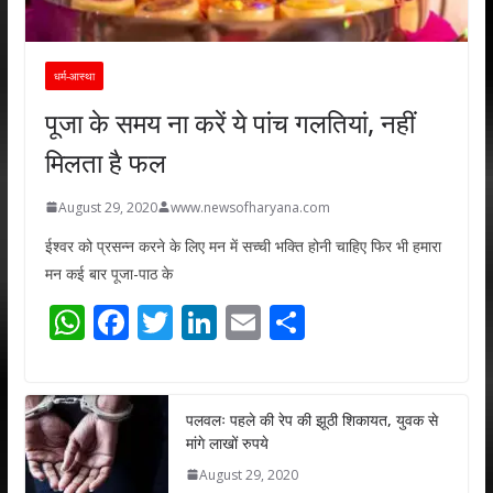
धर्म-आस्था
पूजा के समय ना करें ये पांच गलतियां, नहीं
मिलता है फल
August 29, 2020
www.newsofharyana.com
ईश्वर को प्रसन्न करने के लिए मन में सच्ची भक्ति होनी चाहिए फिर भी हमारा
मन कई बार पूजा-पाठ के
W
F
T
Li
E
S
h
ac
w
n
m
h
at
e
itt
k
ai
ar
s
b
er
e
l
e
पलवलः पहले की रेप की झूठी शिकायत, युवक से
मांगे लाखों रुपये
A
o
dI
August 29, 2020