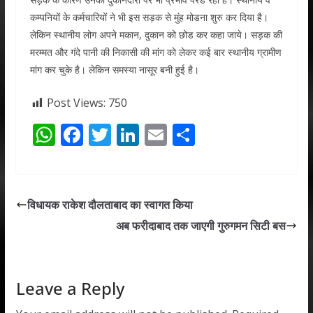
कम्पनियों के कर्मचारियों ने भी इस सड़क से मुंह मोडना शुरु कर दिया है।
लेकिन स्थानीय लोग अपने मकान, दुकान को छोड कर कहा जाये। सड़क की
मरम्मत और गंदे पानी की निकासी की मांग को लेकर कई बार स्थानीय ग्रामीण
मांग कर चुके है। लेकिन समस्या नासूर बनी हुई है।
Post Views:
750
W
F
T
Li
E
S
h
ac
w
n
m
h
at
e
itt
k
ai
ar
s
b
er
e
l
e
विधायक राकेश दौलताबाद का स्वागत किया
A
o
dI
अब फरीदाबाद तक जाएगी गुरुगमन सिटी बस
p
o
n
p
k
Leave a Reply