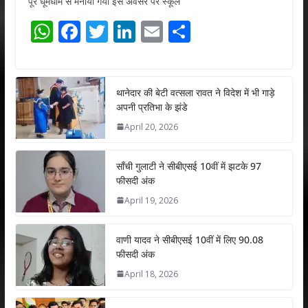
पूरे धूमधाम से मनाया गया इस अवसर पर स्कूल
W
F
T
Li
E
S
h
ac
w
n
m
h
at
e
itt
k
ai
ar
s
b
er
e
l
e
थानेदार की बेटी वत्सला रावत ने विदेश में भी गाड़े
अपनी प्रतिभा के झंडे
A
o
dI
April 20, 2026
p
o
n
p
k
साँची गुलाटी ने सीबीएसई 10वीं में झटके 97
फीसदी अंक
April 19, 2026
वाणी यादव ने सीबीएसई 10वीं में लिए 90.08
फीसदी अंक
April 18, 2026