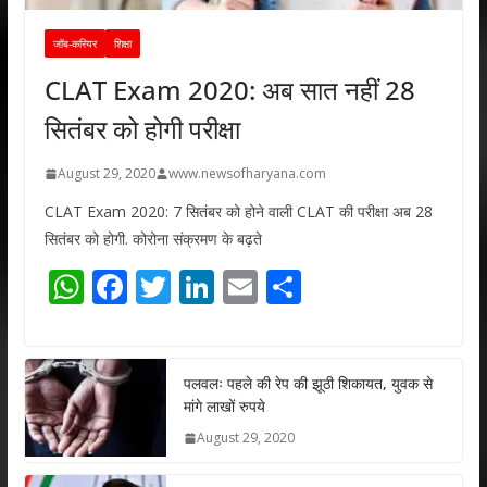
जॉब-करियर
शिक्षा
CLAT Exam 2020: अब सात नहीं 28
सितंबर को होगी परीक्षा
August 29, 2020
www.newsofharyana.com
CLAT Exam 2020: 7 सितंबर को होने वाली CLAT की परीक्षा अब 28
सितंबर को होगी. कोरोना संक्रमण के बढ़ते
W
F
T
Li
E
S
h
ac
w
n
m
h
at
e
itt
k
ai
ar
s
b
er
e
l
e
पलवलः पहले की रेप की झूठी शिकायत, युवक से
मांगे लाखों रुपये
A
o
dI
August 29, 2020
p
o
n