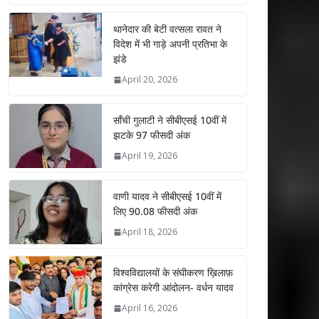
at
e
itt
k
ai
ar
s
b
er
e
l
e
थानेदार की बेटी वत्सला रावत ने
विदेश में भी गाड़े अपनी प्रतिभा के
A
o
dI
झंडे
p
o
n
April 20, 2026
p
k
साँची गुलाटी ने सीबीएसई 10वीं में
झटके 97 फीसदी अंक
April 19, 2026
वाणी यादव ने सीबीएसई 10वीं में
लिए 90.08 फीसदी अंक
April 18, 2026
विश्वविद्यालयों के संघीकरण ख़िलाफ़
कांग्रेस करेगी आंदोलन- वर्धन यादव
April 16, 2026