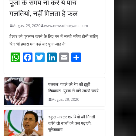
पूजा के समय ना करें ये पांच
गलतियां, नहीं मिलता है फल
August 29, 2020
www.newsofharyana.com
ईश्वर को प्रसन्न करने के लिए मन में सच्ची भक्ति होनी चाहिए
फिर भी हमारा मन कई बार पूजा-पाठ के
W
F
T
Li
E
S
h
ac
w
n
m
h
at
e
itt
k
ai
ar
s
b
er
e
l
e
पलवलः पहले की रेप की झूठी
शिकायत, युवक से मांगे लाखों रुपये
A
o
dI
August 29, 2020
p
o
n
p
k
स्कूल मास्टर शराबियों की गिनती
करेंगे तो बच्चों को कब पढ़ाएंगे,
सुरेजवाला