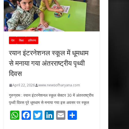
देश
शिक्षा
हरियाणा
रयान इंटरनेशनल स्कूल में धूमधाम
से मनाया गया अंतरराष्ट्रीय पृथ्वी
दिवस
April 22, 2026
www.newsofharyana.com
गुरुग्राम : रयान इंटरनेशनल स्कूल सेक्टर 30 में अंतरराष्ट्रीय
पृथ्वी दिवस पूरे धूमधाम से मनाया गया इस अवसर पर स्कूल
W
F
T
Li
E
S
h
ac
w
n
m
h