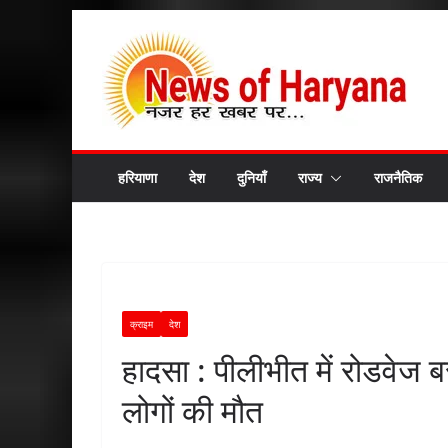
Skip
to
content
हरियाणा
देश
दुनियाँ
राज्य
राजनैतिक
क्राइम
देश
हादसा : पीलीभीत में रोडवे
लोगों की मौत