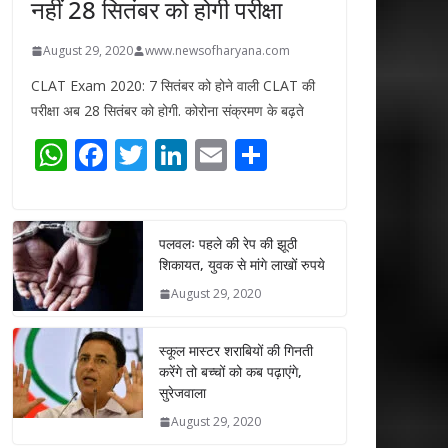
नहीं 28 सितंबर को होगी परीक्षा
August 29, 2020
www.newsofharyana.com
CLAT Exam 2020: 7 सितंबर को होने वाली CLAT की
परीक्षा अब 28 सितंबर को होगी. कोरोना संक्रमण के बढ़ते
W
F
T
Li
E
S
h
ac
w
n
m
h
at
e
itt
k
ai
ar
s
b
er
e
l
e
पलवलः पहले की रेप की झूठी
शिकायत, युवक से मांगे लाखों रुपये
A
o
dI
August 29, 2020
p
o
n
p
k
स्कूल मास्टर शराबियों की गिनती
करेंगे तो बच्चों को कब पढ़ाएंगे,
सुरेजवाला
August 29, 2020