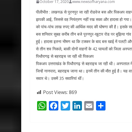
October 17, 2020
www.newsofharyana.com
पीलीभीत : लखनऊ से पूरनपुर जा रही रोडवेज बस और पिकअप वाहन क
झपकी आई, जिससे वह नियंत्रण नहीं रख सका और हादसा हो गया। मुख्
को पांच-पांच लाख रुपए की आर्थिक मदद की घोषणा की है। इसके साथ 
बस शनिवार सुबह करीब तीन बजे पूरनपुर-खुटार रोड पर बुझिया गांव
हुई। हादसा इतना भीषण था कि टक्कर के बाद बस खाई में पलटी औ
से तीन शव निकले, बाकी दोनों वाहनों के 42 घायलों को जिला अस्पत
पिथौरागढ़ से बहराइच जा रही थी पिकअप
पिकअप उत्तराखंड के पिथौरागढ़ से बहराइच जा रही थी। अस्पताल में
जिन्हें नानपारा, बहराइच जाना था। इनमें तीन की मौत हुई है। यह वा
सवार थे। उसमें 35 सवारियां थीं।
Post Views:
869
W
F
T
Li
E
S
h
ac
w
n
m
h
at
e
itt
k
ai
ar