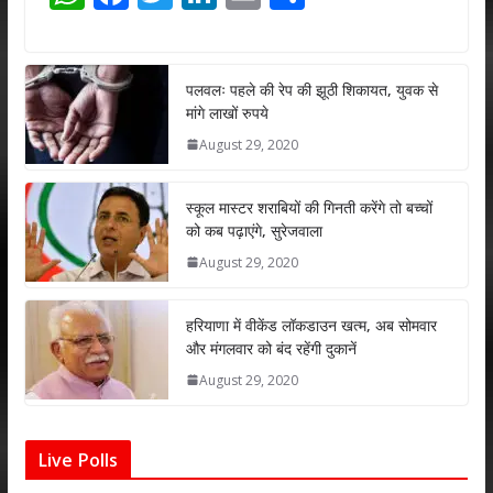
h
ac
w
n
m
h
at
e
itt
k
ai
ar
s
b
er
e
l
e
पलवलः पहले की रेप की झूठी शिकायत, युवक से
मांगे लाखों रुपये
A
o
dI
August 29, 2020
p
o
n
p
k
स्कूल मास्टर शराबियों की गिनती करेंगे तो बच्चों
को कब पढ़ाएंगे, सुरेजवाला
August 29, 2020
हरियाणा में वीकेंड लॉकडाउन खत्म, अब सोमवार
और मंगलवार को बंद रहेंगी दुकानें
August 29, 2020
Live Polls