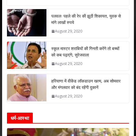
at
e
itt
k
ai
ar
s
b
er
e
l
e
पलवलः पहले की रेप की झूठी शिकायत, युवक से
मांगे लाखों रुपये
A
o
dI
August 29, 2020
p
o
n
p
k
स्कूल मास्टर शराबियों की गिनती करेंगे तो बच्चों
को कब पढ़ाएंगे, सुरेजवाला
August 29, 2020
हरियाणा में वीकेंड लॉकडाउन खत्म, अब सोमवार
और मंगलवार को बंद रहेंगी दुकानें
August 29, 2020
धर्म-आस्था