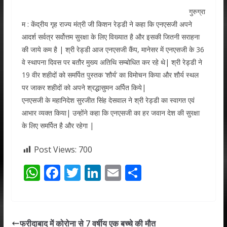
गुरुग्रा
म : केंद्रीय गृह राज्य मंत्री जी किशन रेड्डी ने कहा कि एनएसजी अपने
आदर्श सर्वत्र सर्वोत्तम सुरक्षा के लिए विख्यात है और इसकी जितनी सराहना
की जाये कम है | श्री रेड्डी आज एनएसजी कैंप, मानेसर में एनएसजी के 36
वे स्थापना दिवस पर बतौर मुख्य अतिथि सम्बोधित कर रहे थे| श्री रेड्डी ने
19 वीर शहीदों को समर्पित पुस्तक ‘शौर्य’ का विमोचन किया और शौर्य स्थल
पर जाकर शहीदों को अपने श्रद्धासुमन अर्पित किये|
एनएसजी के महानिदेश सुरजीत सिंह देसवाल ने श्री रेड्डी का स्वागत एवं
आभार व्यक्त किया| उन्होंने कहा कि एनएसजी का हर जवान देश की सुरक्षा
के लिए समर्पित है और रहेगा |
Post Views:
700
W
F
T
Li
E
S
h
ac
w
n
m
h
at
e
itt
k
ai
ar
s
b
er
e
l
e
फरीदाबाद में कोरोना से 7 वर्षीय एक बच्चे की मौत