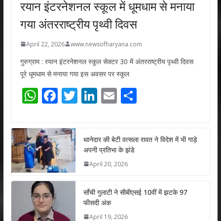
रयान इंटरनेशनल स्कूल में धूमधाम से मनाया
गया अंतरराष्ट्रीय पृथ्वी दिवस
April 22, 2026
www.newsofharyana.com
गुरुग्राम : रयान इंटरनेशनल स्कूल सेक्टर 30 में अंतरराष्ट्रीय पृथ्वी दिवस
पूरे धूमधाम से मनाया गया इस अवसर पर स्कूल
W
F
T
Li
E
S
h
ac
w
n
m
h
at
e
itt
k
ai
ar
s
b
er
e
l
e
थानेदार की बेटी वत्सला रावत ने विदेश में भी गाड़े
अपनी प्रतिभा के झंडे
A
o
dI
April 20, 2026
p
o
n
p
k
साँची गुलाटी ने सीबीएसई 10वीं में झटके 97
फीसदी अंक
April 19, 2026