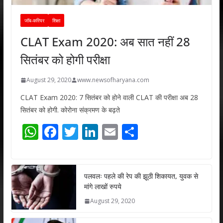
जॉब-करियर
शिक्षा
CLAT Exam 2020: अब सात नहीं 28
सितंबर को होगी परीक्षा
August 29, 2020
www.newsofharyana.com
CLAT Exam 2020: 7 सितंबर को होने वाली CLAT की परीक्षा अब 28
सितंबर को होगी. कोरोना संक्रमण के बढ़ते
W
F
T
Li
E
S
h
ac
w
n
m
h
at
e
itt
k
ai
ar
s
b
er
e
l
e
पलवलः पहले की रेप की झूठी शिकायत, युवक से
मांगे लाखों रुपये
A
o
dI
August 29, 2020
p
o
n