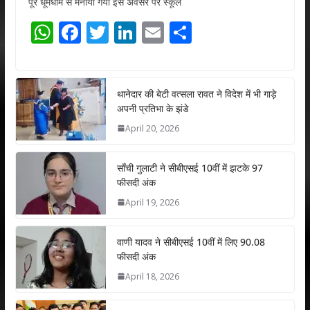
पूरे धूमधाम से मनाया गया इस अवसर पर स्कूल
W
F
T
Li
E
S
h
ac
w
n
m
h
at
e
itt
k
ai
ar
s
b
er
e
l
e
थानेदार की बेटी वत्सला रावत ने विदेश में भी गाड़े
अपनी प्रतिभा के झंडे
A
o
dI
April 20, 2026
p
o
n
p
k
साँची गुलाटी ने सीबीएसई 10वीं में झटके 97
फीसदी अंक
April 19, 2026
वाणी यादव ने सीबीएसई 10वीं में लिए 90.08
फीसदी अंक
April 18, 2026