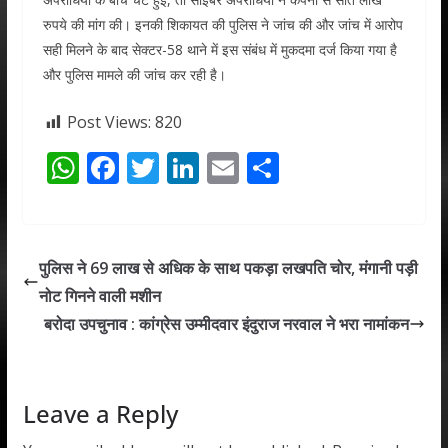
रुपये की मांग की। इनकी शिकायत की पुलिस ने जांच की और जांच में आरोप
सही मिलने के बाद सेक्टर-58 थाने में इस संबंध में मुकदमा दर्ज किया गया है
और पुलिस मामले की जांच कर रही है।
Post Views:
820
W
F
T
Li
E
S
h
ac
w
n
m
h
at
e
itt
k
ai
ar
s
b
er
e
l
e
पुलिस ने 69 लाख से अधिक के साथ पकड़ा लखपति चोर, मंगानी पड़ी
A
o
dI
नोट गिनने वाली मशीन
p
o
n
बरोदा उपचुनाव : कांग्रेस उम्मीदवार इंदुराज नरवाल ने भरा नामांकन
p
k
Leave a Reply