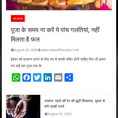
धर्म-आस्था
पूजा के समय ना करें ये पांच गलतियां, नहीं
मिलता है फल
August 29, 2020
www.newsofharyana.com
ईश्वर को प्रसन्न करने के लिए मन में सच्ची भक्ति होनी चाहिए फिर भी हमारा
मन कई बार पूजा-पाठ के
W
F
T
Li
E
S
h
ac
w
n
m
h
at
e
itt
k
ai
ar
s
b
er
e
l
e
पलवलः पहले की रेप की झूठी शिकायत, युवक से
मांगे लाखों रुपये
A
o
dI
August 29, 2020