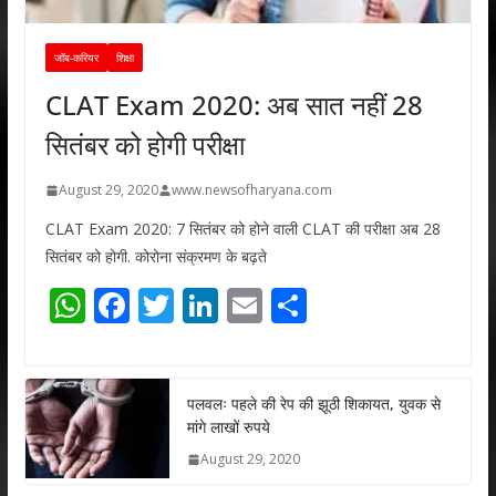
जॉब-करियर
शिक्षा
CLAT Exam 2020: अब सात नहीं 28
सितंबर को होगी परीक्षा
August 29, 2020
www.newsofharyana.com
CLAT Exam 2020: 7 सितंबर को होने वाली CLAT की परीक्षा अब 28
सितंबर को होगी. कोरोना संक्रमण के बढ़ते
W
F
T
Li
E
S
h
ac
w
n
m
h
at
e
itt
k
ai
ar
s
b
er
e
l
e
पलवलः पहले की रेप की झूठी शिकायत, युवक से
मांगे लाखों रुपये
A
o
dI
August 29, 2020
p
o
n