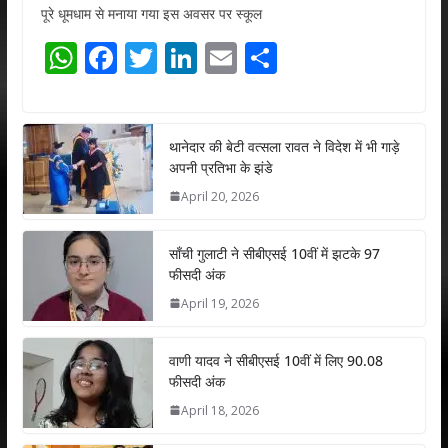
पूरे धूमधाम से मनाया गया इस अवसर पर स्कूल
W
F
T
Li
E
S
h
ac
w
n
m
h
at
e
itt
k
ai
ar
s
b
er
e
l
e
थानेदार की बेटी वत्सला रावत ने विदेश में भी गाड़े
अपनी प्रतिभा के झंडे
A
o
dI
April 20, 2026
p
o
n
p
k
साँची गुलाटी ने सीबीएसई 10वीं में झटके 97
फीसदी अंक
April 19, 2026
वाणी यादव ने सीबीएसई 10वीं में लिए 90.08
फीसदी अंक
April 18, 2026