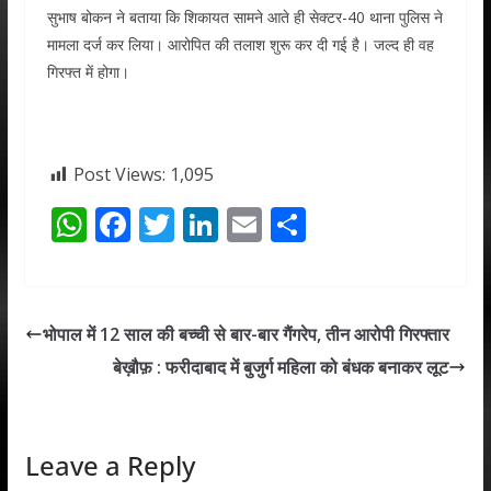
सुभाष बोकन ने बताया कि शिकायत सामने आते ही सेक्टर-40 थाना पुलिस ने
मामला दर्ज कर लिया। आरोपित की तलाश शुरू कर दी गई है। जल्द ही वह
गिरफ्त में होगा।
Post Views:
1,095
W
F
T
Li
E
S
h
ac
w
n
m
h
at
e
itt
k
ai
ar
s
b
er
e
l
e
भोपाल में 12 साल की बच्ची से बार-बार गैंगरेप, तीन आरोपी गिरफ्तार
A
o
dI
बेख़ौफ़ : फरीदाबाद में बुजुर्ग महिला को बंधक बनाकर लूट
p
o
n
p
k
Leave a Reply