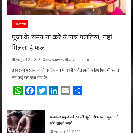
धर्म-आस्था
पूजा के समय ना करें ये पांच गलतियां, नहीं
मिलता है फल
August 29, 2020
www.newsofharyana.com
ईश्वर को प्रसन्न करने के लिए मन में सच्ची भक्ति होनी चाहिए फिर भी हमारा
मन कई बार पूजा-पाठ के
W
F
T
Li
E
S
h
ac
w
n
m
h
at
e
itt
k
ai
ar
s
b
er
e
l
e
पलवलः पहले की रेप की झूठी शिकायत, युवक से
मांगे लाखों रुपये
A
o
dI
August 29, 2020