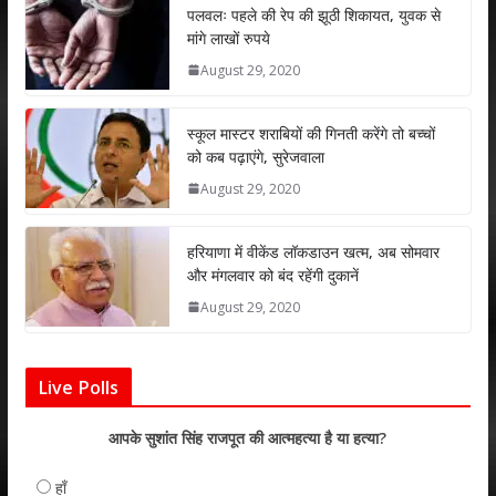
s
b
er
e
l
e
पलवलः पहले की रेप की झूठी शिकायत, युवक से
मांगे लाखों रुपये
A
o
dI
August 29, 2020
p
o
n
p
k
स्कूल मास्टर शराबियों की गिनती करेंगे तो बच्चों
को कब पढ़ाएंगे, सुरेजवाला
August 29, 2020
हरियाणा में वीकेंड लॉकडाउन खत्म, अब सोमवार
और मंगलवार को बंद रहेंगी दुकानें
August 29, 2020
Live Polls
आपके सुशांत सिंह राजपूत की आत्महत्या है या हत्या?
हाँ