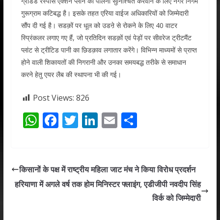
ग्रेडिड रैस्पांस एक्शन प्लान की पालना सुनिश्चित करवाने के लिए नगर निगम
गुरूग्राम कटिबद्ध है। इसके तहत एरिया वाईज अधिकारियों को जिम्मेदारी
सौंप दी गई है। सडक़ों पर धूल को उडऩे से रोकने के लिए 40 वाटर
स्प्रिंकलर लगाए गए हैं, जो प्रतिदिन सडक़ों एवं पेड़ों पर सीवरेज ट्रीटमैंट
प्लांट से ट्रीटिड पानी का छिडक़ाव लगातार करेंगे। विभिन्न माध्यमों से प्राप्त
होने वाली शिकायतों की निगरानी और उनका समयबद्ध तरीके से समाधान
करने हेतु एयर लैब की स्थापना भी की गई।
Post Views:
826
W
F
T
Li
E
S
h
ac
w
n
m
h
at
e
itt
k
ai
ar
s
b
er
e
l
e
किसानों के पक्ष में राष्ट्रीय महिला जाट मंच ने किया विरोध प्रदर्शन
A
o
dI
हरियाणा में अगले वर्ष तक होम मिनिस्टर फ्लाइंग, एडीजीपी नवदीप सिंह
p
o
n
विर्क को जिम्मेदारी
p
k