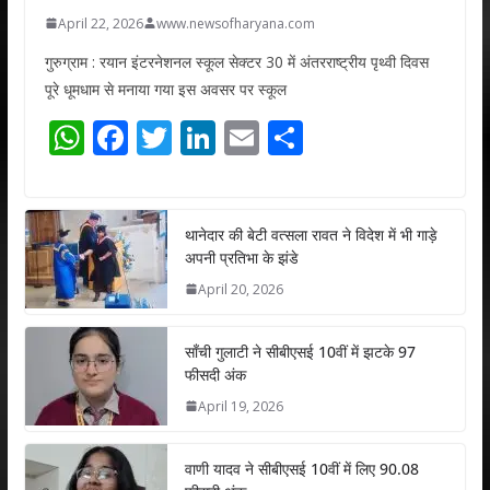
April 22, 2026
www.newsofharyana.com
गुरुग्राम : रयान इंटरनेशनल स्कूल सेक्टर 30 में अंतरराष्ट्रीय पृथ्वी दिवस
पूरे धूमधाम से मनाया गया इस अवसर पर स्कूल
W
F
T
Li
E
S
h
ac
w
n
m
h
at
e
itt
k
ai
ar
s
b
er
e
l
e
थानेदार की बेटी वत्सला रावत ने विदेश में भी गाड़े
अपनी प्रतिभा के झंडे
A
o
dI
April 20, 2026
p
o
n
p
k
साँची गुलाटी ने सीबीएसई 10वीं में झटके 97
फीसदी अंक
April 19, 2026
वाणी यादव ने सीबीएसई 10वीं में लिए 90.08