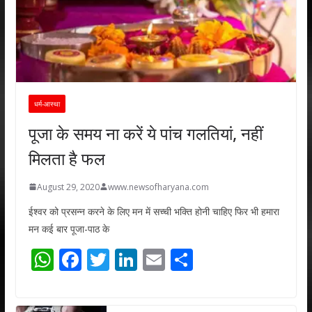
धर्म-आस्था
पूजा के समय ना करें ये पांच गलतियां, नहीं
मिलता है फल
August 29, 2020
www.newsofharyana.com
ईश्वर को प्रसन्न करने के लिए मन में सच्ची भक्ति होनी चाहिए फिर भी हमारा
मन कई बार पूजा-पाठ के
W
F
T
Li
E
S
h
ac
w
n
m
h
at
e
itt
k
ai
ar