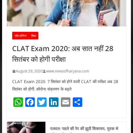
जॉब-करियर
शिक्षा
CLAT Exam 2020: अब सात नहीं 28
सितंबर को होगी परीक्षा
August 29, 2020
www.newsofharyana.com
CLAT Exam 2020: 7 सितंबर को होने वाली CLAT की परीक्षा अब 28
सितंबर को होगी. कोरोना संक्रमण के बढ़ते
W
F
T
Li
E
S
h
ac
w
n
m
h
at
e
itt
k
ai
ar
s
b
er
e
l
e
पलवलः पहले की रेप की झूठी शिकायत, युवक से