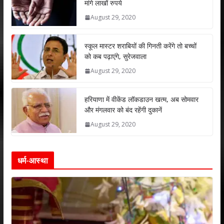
मांगे लाखों रुपये
A
o
dI
August 29, 2020
p
o
n
p
k
स्कूल मास्टर शराबियों की गिनती करेंगे तो बच्चों
को कब पढ़ाएंगे, सुरेजवाला
August 29, 2020
हरियाणा में वीकेंड लॉकडाउन खत्म, अब सोमवार
और मंगलवार को बंद रहेंगी दुकानें
August 29, 2020
धर्म-आस्था