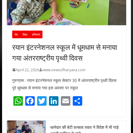
देश
शिक्षा
हरियाणा
रयान इंटरनेशनल स्कूल में धूमधाम से मनाया
गया अंतरराष्ट्रीय पृथ्वी दिवस
April 22, 2026
www.newsofharyana.com
गुरुग्राम : रयान इंटरनेशनल स्कूल सेक्टर 30 में अंतरराष्ट्रीय पृथ्वी दिवस
पूरे धूमधाम से मनाया गया इस अवसर पर स्कूल
W
F
T
Li
E
S
h
ac
w
n
m
h
at
e
itt
k
ai
ar
s
b
er
e
l
e
थानेदार की बेटी वत्सला रावत ने विदेश में भी गाड़े