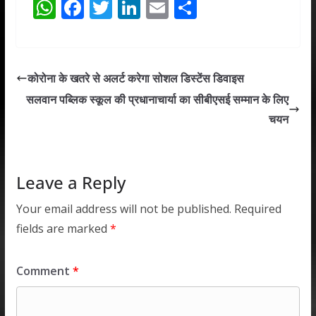
W
F
T
Li
E
S
h
ac
w
n
m
h
at
e
itt
k
ai
ar
s
b
er
e
l
e
कोरोना के खतरे से अलर्ट करेगा सोशल डिस्टेंस डिवाइस
A
o
dI
सलवान पब्लिक स्कूल की प्रधानाचार्या का सीबीएसई सम्मान के लिए
p
o
n
चयन
p
k
Leave a Reply
Your email address will not be published.
Required
fields are marked
*
Comment
*