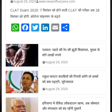
August 29, 2020
www.newsofharyana.com
CLAT Exam 2020: 7 सितंबर को होने वाली CLAT की परीक्षा अब 28
सितंबर को होगी. कोरोना संक्रमण के बढ़ते
W
F
T
Li
E
S
h
ac
w
n
m
h
at
e
itt
k
ai
ar
s
b
er
e
l
e
पलवलः पहले की रेप की झूठी शिकायत, युवक से
मांगे लाखों रुपये
A
o
dI
August 29, 2020
p
o
n
p
k
स्कूल मास्टर शराबियों की गिनती करेंगे तो बच्चों
को कब पढ़ाएंगे, सुरेजवाला
August 29, 2020
हरियाणा में वीकेंड लॉकडाउन खत्म, अब सोमवार
और मंगलवार को बंद रहेंगी दुकानें