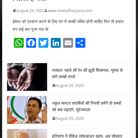
August 29, 2020
www.newsofharyana.com
ईश्वर को प्रसन्न करने के लिए मन में सच्ची भक्ति होनी चाहिए फिर भी हमारा
मन कई बार पूजा-पाठ के
W
F
T
Li
E
S
h
ac
w
n
m
h
at
e
itt
k
ai
ar
s
b
er
e
l
e
पलवलः पहले की रेप की झूठी शिकायत, युवक से
मांगे लाखों रुपये
A
o
dI
August 29, 2020
p
o
n
p
k
स्कूल मास्टर शराबियों की गिनती करेंगे तो बच्चों
को कब पढ़ाएंगे, सुरेजवाला
August 29, 2020
हरियाणा में वीकेंड लॉकडाउन खत्म, अब सोमवार