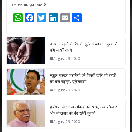
मन कई बार पूजा-पाठ के
W
F
T
Li
E
S
h
ac
w
n
m
h
at
e
itt
k
ai
ar
s
b
er
e
l
e
पलवलः पहले की रेप की झूठी शिकायत, युवक से
मांगे लाखों रुपये
A
o
dI
August 29, 2020
p
o
n
p
k
स्कूल मास्टर शराबियों की गिनती करेंगे तो बच्चों
को कब पढ़ाएंगे, सुरेजवाला
August 29, 2020
हरियाणा में वीकेंड लॉकडाउन खत्म, अब सोमवार
और मंगलवार को बंद रहेंगी दुकानें
August 29, 2020