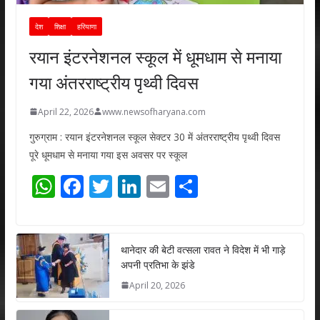
देश
शिक्षा
हरियाणा
रयान इंटरनेशनल स्कूल में धूमधाम से मनाया
गया अंतरराष्ट्रीय पृथ्वी दिवस
April 22, 2026
www.newsofharyana.com
गुरुग्राम : रयान इंटरनेशनल स्कूल सेक्टर 30 में अंतरराष्ट्रीय पृथ्वी दिवस
पूरे धूमधाम से मनाया गया इस अवसर पर स्कूल
W
F
T
Li
E
S
h
ac
w
n
m
h
at
e
itt
k
ai
ar
s
b
er
e
l
e
थानेदार की बेटी वत्सला रावत ने विदेश में भी गाड़े
अपनी प्रतिभा के झंडे
A
o
dI
April 20, 2026
p
o
n