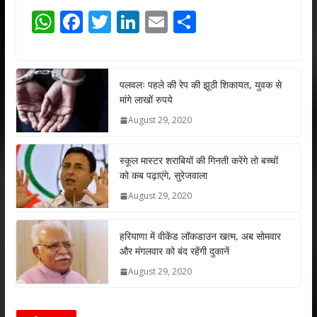
W
F
T
Li
E
S
h
ac
w
n
m
h
at
e
itt
k
ai
ar
s
b
er
e
l
e
पलवलः पहले की रेप की झूठी शिकायत, युवक से
मांगे लाखों रुपये
A
o
dI
August 29, 2020
p
o
n
p
k
स्कूल मास्टर शराबियों की गिनती करेंगे तो बच्चों
को कब पढ़ाएंगे, सुरेजवाला
August 29, 2020
हरियाणा में वीकेंड लॉकडाउन खत्म, अब सोमवार
और मंगलवार को बंद रहेंगी दुकानें
August 29, 2020