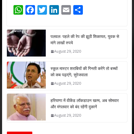
W
F
T
Li
E
S
h
ac
w
n
m
h
at
e
itt
k
ai
ar
s
b
er
e
l
e
पलवलः पहले की रेप की झूठी शिकायत, युवक से
मांगे लाखों रुपये
A
o
dI
August 29, 2020
p
o
n
p
k
स्कूल मास्टर शराबियों की गिनती करेंगे तो बच्चों
को कब पढ़ाएंगे, सुरेजवाला
August 29, 2020
हरियाणा में वीकेंड लॉकडाउन खत्म, अब सोमवार
और मंगलवार को बंद रहेंगी दुकानें
August 29, 2020