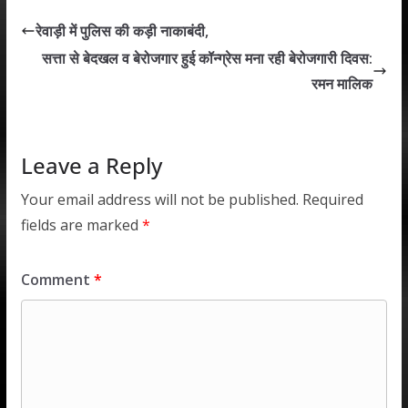
s
b
er
e
l
e
रेवाड़ी में पुलिस की कड़ी नाकाबंदी,
A
o
dI
सत्ता से बेदखल व बेरोजगार हुई कॉन्ग्रेस मना रही बेरोजगारी दिवस:
p
o
n
रमन मालिक
p
k
Leave a Reply
Your email address will not be published.
Required
fields are marked
*
Comment
*