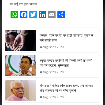
मन कई बार पूजा-पाठ के
W
F
T
Li
E
S
h
ac
w
n
m
h
at
e
itt
k
ai
ar
s
b
er
e
l
e
पलवलः पहले की रेप की झूठी शिकायत, युवक से
मांगे लाखों रुपये
A
o
dI
August 29, 2020
p
o
n
p
k
स्कूल मास्टर शराबियों की गिनती करेंगे तो बच्चों
को कब पढ़ाएंगे, सुरेजवाला
August 29, 2020
हरियाणा में वीकेंड लॉकडाउन खत्म, अब सोमवार
और मंगलवार को बंद रहेंगी दुकानें
August 29, 2020