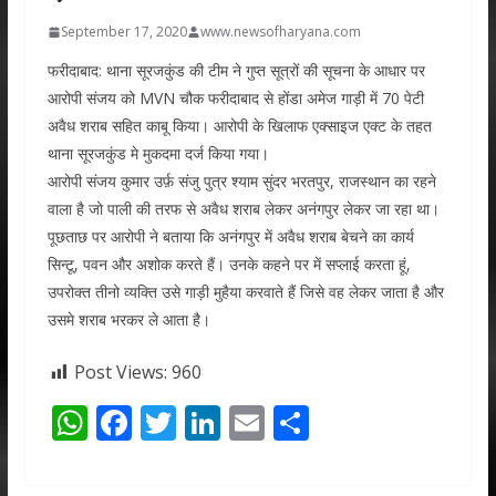
September 17, 2020
www.newsofharyana.com
फरीदाबाद: थाना सूरजकुंड की टीम ने गुप्त सूत्रों की सूचना के आधार पर
आरोपी संजय को MVN चौक फरीदाबाद से होंडा अमेज गाड़ी में 70 पेटी
अवैध शराब सहित काबू किया। आरोपी के खिलाफ एक्साइज एक्ट के तहत
थाना सूरजकुंड मे मुकदमा दर्ज किया गया।
आरोपी संजय कुमार उर्फ़ संजु पुत्र श्याम सुंदर भरतपुर, राजस्थान का रहने
वाला है जो पाली की तरफ से अवैध शराब लेकर अनंगपुर लेकर जा रहा था।
पूछताछ पर आरोपी ने बताया कि अनंगपुर में अवैध शराब बेचने का कार्य
सिन्टू, पवन और अशोक करते हैं। उनके कहने पर में सप्लाई करता हूं,
उपरोक्त तीनो व्यक्ति उसे गाड़ी मुहैया करवाते हैं जिसे वह लेकर जाता है और
उसमे शराब भरकर ले आता है।
Post Views:
960
W
F
T
Li
E
S
h
ac
w
n
m
h
at
e
itt
k
ai
ar