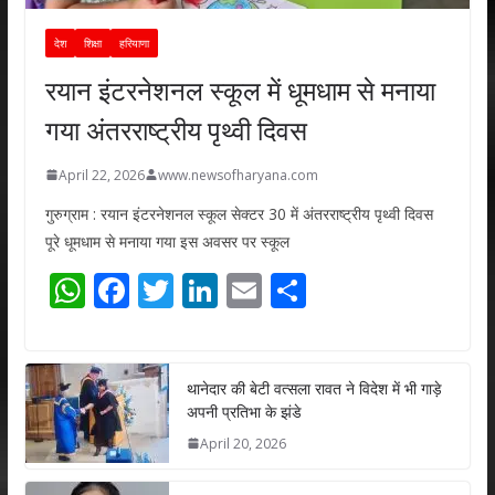
देश
शिक्षा
हरियाणा
रयान इंटरनेशनल स्कूल में धूमधाम से मनाया
गया अंतरराष्ट्रीय पृथ्वी दिवस
April 22, 2026
www.newsofharyana.com
गुरुग्राम : रयान इंटरनेशनल स्कूल सेक्टर 30 में अंतरराष्ट्रीय पृथ्वी दिवस
पूरे धूमधाम से मनाया गया इस अवसर पर स्कूल
W
F
T
Li
E
S
h
ac
w
n
m
h
at
e
itt
k
ai
ar
s
b
er
e
l
e
थानेदार की बेटी वत्सला रावत ने विदेश में भी गाड़े
अपनी प्रतिभा के झंडे
A
o
dI
April 20, 2026
p
o
n