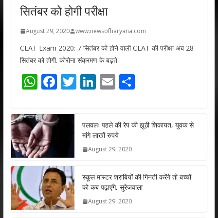
सितंबर को होगी परीक्षा
August 29, 2020
www.newsofharyana.com
CLAT Exam 2020: 7 सितंबर को होने वाली CLAT की परीक्षा अब 28
सितंबर को होगी. कोरोना संक्रमण के बढ़ते
W
F
T
Li
E
S
h
ac
w
n
m
h
at
e
itt
k
ai
ar
s
b
er
e
l
e
पलवलः पहले की रेप की झूठी शिकायत, युवक से
मांगे लाखों रुपये
A
o
dI
August 29, 2020
p
o
n
p
k
स्कूल मास्टर शराबियों की गिनती करेंगे तो बच्चों
को कब पढ़ाएंगे, सुरेजवाला
August 29, 2020