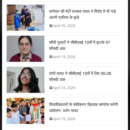
at
e
itt
k
ai
ar
s
b
er
e
l
e
थानेदार की बेटी वत्सला रावत ने विदेश में भी गाड़े
अपनी प्रतिभा के झंडे
A
o
dI
April 20, 2026
p
o
n
p
k
साँची गुलाटी ने सीबीएसई 10वीं में झटके 97
फीसदी अंक
April 19, 2026
वाणी यादव ने सीबीएसई 10वीं में लिए 90.08
फीसदी अंक
April 18, 2026
विश्वविद्यालयों के संघीकरण ख़िलाफ़ कांग्रेस करेगी
आंदोलन- वर्धन यादव
April 16, 2026