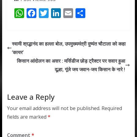
W
F
T
Li
E
S
h
ac
w
n
m
h
at
e
itt
k
ai
ar
s
b
er
e
l
e
स्वामी श्रद्धानंद का हल्ला बोल, उपमुख्यमंत्री दुष्यंत चौटाला को कहा
A
o
dI
‘कायर’
p
o
n
किसान आंदोलन का असर : मर्सिडीज छोड़ ट्रैक्टर पर सवार हुआ
p
k
दूल्हा, गूंजे जय जवान-जय किसान के नारे !
Leave a Reply
Your email address will not be published.
Required
fields are marked
*
Comment
*