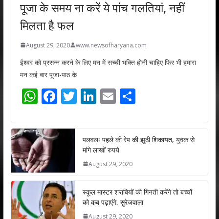
पूजा के समय ना करें ये पांच गलतियां, नहीं
मिलता है फल
August 29, 2020
www.newsofharyana.com
ईश्वर को प्रसन्न करने के लिए मन में सच्ची भक्ति होनी चाहिए फिर भी हमारा
मन कई बार पूजा-पाठ के
W
F
T
Li
E
S
h
ac
w
n
m
h
at
e
itt
k
ai
ar
s
b
er
e
l
e
पलवलः पहले की रेप की झूठी शिकायत, युवक से
मांगे लाखों रुपये
A
o
dI
August 29, 2020
p
o
n
p
k
स्कूल मास्टर शराबियों की गिनती करेंगे तो बच्चों
को कब पढ़ाएंगे, सुरेजवाला
August 29, 2020