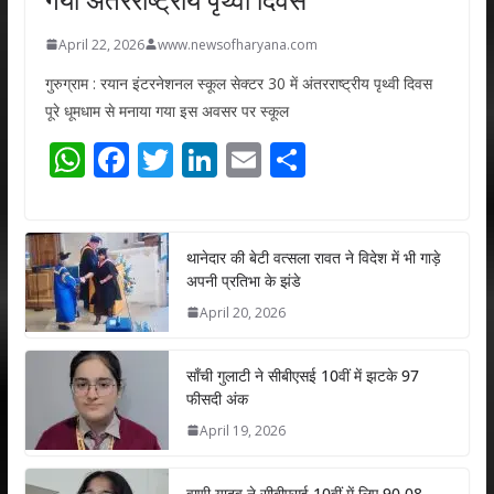
April 22, 2026
www.newsofharyana.com
गुरुग्राम : रयान इंटरनेशनल स्कूल सेक्टर 30 में अंतरराष्ट्रीय पृथ्वी दिवस
पूरे धूमधाम से मनाया गया इस अवसर पर स्कूल
W
F
T
Li
E
S
h
ac
w
n
m
h
at
e
itt
k
ai
ar
s
b
er
e
l
e
थानेदार की बेटी वत्सला रावत ने विदेश में भी गाड़े
अपनी प्रतिभा के झंडे
A
o
dI
April 20, 2026
p
o
n
p
k
साँची गुलाटी ने सीबीएसई 10वीं में झटके 97
फीसदी अंक
April 19, 2026
वाणी यादव ने सीबीएसई 10वीं में लिए 90.08