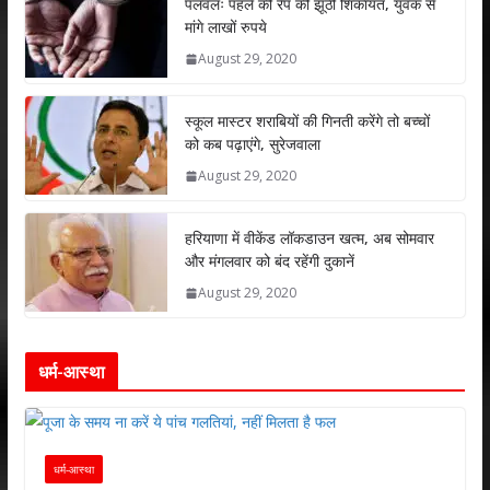
s
b
er
e
l
e
पलवलः पहले की रेप की झूठी शिकायत, युवक से
मांगे लाखों रुपये
A
o
dI
August 29, 2020
p
o
n
p
k
स्कूल मास्टर शराबियों की गिनती करेंगे तो बच्चों
को कब पढ़ाएंगे, सुरेजवाला
August 29, 2020
हरियाणा में वीकेंड लॉकडाउन खत्म, अब सोमवार
और मंगलवार को बंद रहेंगी दुकानें
August 29, 2020
धर्म-आस्था
धर्म-आस्था