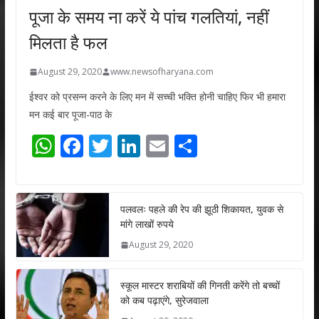
पूजा के समय ना करें ये पांच गलतियां, नहीं
मिलता है फल
August 29, 2020
www.newsofharyana.com
ईश्वर को प्रसन्न करने के लिए मन में सच्ची भक्ति होनी चाहिए फिर भी हमारा
मन कई बार पूजा-पाठ के
W
F
T
Li
E
S
h
ac
w
n
m
h
at
e
itt
k
ai
ar
s
b
er
e
l
e
पलवलः पहले की रेप की झूठी शिकायत, युवक से
मांगे लाखों रुपये
A
o
dI
August 29, 2020
p
o
n
p
k
स्कूल मास्टर शराबियों की गिनती करेंगे तो बच्चों
को कब पढ़ाएंगे, सुरेजवाला