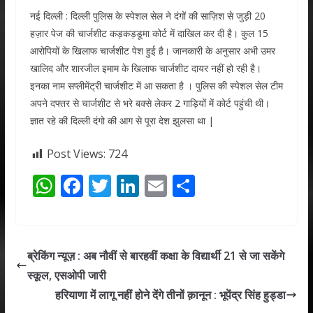
नई दिल्ली : दिल्ली पुलिस के स्पेशल सेल ने दंगों की साज़िश से जुड़ी 20
हज़ार पेज की चार्जशीट कड़कड़डूमा कोर्ट में दाखिल कर दी है। कुल 15
आरोपियों के खिलाफ चार्जशीट पेश हुई है। जानकारी के अनुसार अभी उमर
खालिद और शारजील इमाम के खिलाफ चार्जशीट दायर नहीं हो रही है।
इनका नाम सप्लीमेंट्री चार्जशीट में आ सकता है । पुलिस की स्पेशल सेल टीम
अपने दफ्तर से चार्जशीट से भरे बक्से लेकर 2 गाड़ियों में कोर्ट पहुंची थी।
ज्ञात रहे की दिल्ली दंगो की आग से पूरा देश झुलसा था |
Post Views:
724
W
F
T
Li
E
S
h
ac
w
n
m
h
at
e
itt
k
ai
ar
s
b
er
e
l
e
ब्रेकिंग न्यूज़ : अब नौवीं से बारहवीं कक्षा के विद्यार्थी 21 से जा सकेंगे
A
o
dI
स्कूल, एसओपी जारी
p
o
n
हरियाणा में लागू नहीं होने देंगे तीनों क़ानून : भूपेंद्र सिंह हुड्डा