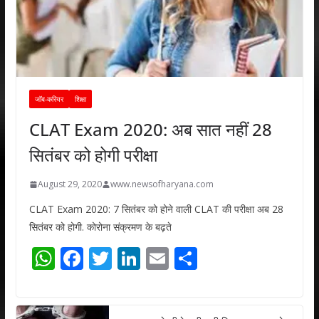
जॉब-करियर
शिक्षा
CLAT Exam 2020: अब सात नहीं 28
सितंबर को होगी परीक्षा
August 29, 2020
www.newsofharyana.com
CLAT Exam 2020: 7 सितंबर को होने वाली CLAT की परीक्षा अब 28
सितंबर को होगी. कोरोना संक्रमण के बढ़ते
W
F
T
Li
E
S
h
ac
w
n
m
h
at
e
itt
k
ai
ar